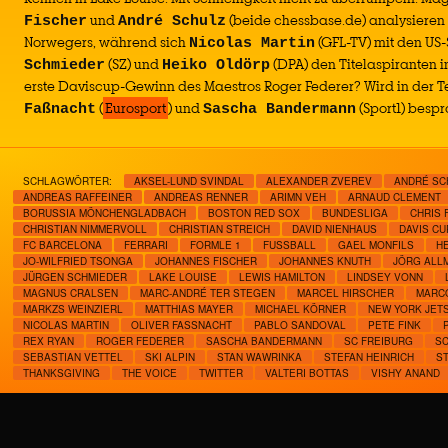
und
(beide chessbase.de) analysieren 
Fischer
André Schulz
Norwegers, während sich
(GFL-TV) mit den US
Nicolas Martin
(SZ) und
(DPA) den Titelaspiranten i
Schmieder
Heiko Oldörp
erste Daviscup-Gewinn des Maestros Roger Federer? Wird in der T
(
Eurosport
) und
(Sport1) besp
Faßnacht
Sascha Bandermann
SCHLAGWÖRTER:
AKSEL-LUND SVINDAL
ALEXANDER ZVEREV
ANDRÉ SC
ANDREAS RAFFEINER
ANDREAS RENNER
ARIMN VEH
ARNAUD CLEMENT
BORUSSIA MÖNCHENGLADBACH
BOSTON RED SOX
BUNDESLIGA
CHRIS 
CHRISTIAN NIMMERVOLL
CHRISTIAN STREICH
DAVID NIENHAUS
DAVIS CU
FC BARCELONA
FERRARI
FORMLE 1
FUSSBALL
GAEL MONFILS
H
JO-WILFRIED TSONGA
JOHANNES FISCHER
JOHANNES KNUTH
JÖRG ALL
JÜRGEN SCHMIEDER
LAKE LOUISE
LEWIS HAMILTON
LINDSEY VONN
MAGNUS CRALSEN
MARC-ANDRÉ TER STEGEN
MARCEL HIRSCHER
MARC
MARKZS WEINZIERL
MATTHIAS MAYER
MICHAEL KÖRNER
NEW YORK JET
NICOLAS MARTIN
OLIVER FASSNACHT
PABLO SANDOVAL
PETE FINK
REX RYAN
ROGER FEDERER
SASCHA BANDERMANN
SC FREIBURG
S
SEBASTIAN VETTEL
SKI ALPIN
STAN WAWRINKA
STEFAN HEINRICH
S
THANKSGIVING
THE VOICE
TWITTER
VALTERI BOTTAS
VISHY ANAND