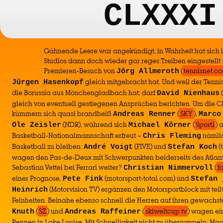
CLXXXI
Gähnende Leere war angekündigt, in Wahrheit hat sich 
Studios dann doch wieder gar reges Treiben eingestellt –
Premieren-Besuch von
(
tennisnet.c
Jörg Allmeroth
gleich mitgebracht hat. Und weil der Tennis
Jürgen Hasenkopf
die Borussia aus Mönchengladbach hat, darf
(
David Nienhaus
gleich von eventuell gestiegenen Ansprüchen berichten. Um die
kümmern sich quasi brandheiß
(
SKY
),
Andreas Renner
Marco
(NDR), während sich
(
Sport1
) 
Ole Zeisler
Michael Körner
Basketball-Nationalmannschaft erfreut –
nämlic
Chris Fleming
Basketball zu bleiben:
(FIVE) und
(
André Voigt
Stefan Koch
wagen den Pas-de-Deux mit Schwerpunkten beiderseits des Atlanti
Sebastian Vettel bei Ferrari weiter?
(
f
Christian Nimmervoll
einer Prognose,
(motorsport-total.com) und
Pete Fink
Stefan 
(Motorvision TV) ergänzen den Motorsportblock mit teil
Heinrich
Feinheiten. Beinahe ebenso schnell die Herren auf ihren gewachst
(
SZ
) und
(
skiweltcup.tv
) wagen ei
Knuth
Andreas Raffeiner
Rennen in Lake Louise. Mit Schnelligkeit nicht zu überrumpeln: Ma