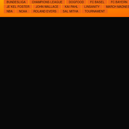
BUNDESLIGA
CHAMPIONS LEAGUE
DOGFOOD
FC BASEL
FC BAYERN
JE´KEL FOSTER
JOHN WALLACE
KAI PAHL
LINSANITY
MARCH MADNE
NBA
NCAA
ROLAND EVERS
SAL MITHA
TOURNAMENT