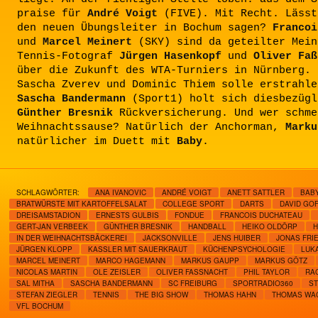
praise für
André Voigt
(FIVE). Mit Recht. Lässt
den neuen Übungsleiter in Bochum sagen?
Francoi
und
Marcel Meinert
(SKY) sind da geteilter Mein
Tennis-Fotograf
Jürgen Hasenkopf
und
Oliver Faß
über die Zukunft des WTA-Turniers in Nürnberg. 
Sascha Zverev und Dominic Thiem solle erstrahle
Sascha Bandermann
(Sport1) holt sich diesbezügl
Günther Bresnik
Rückversicherung. Und wer schme
Weihnachtssause? Natürlich der Anchorman,
Marku
natürlicher im Duett mit
Baby
.
SCHLAGWÖRTER:
ANA IVANOVIC
ANDRÉ VOIGT
ANETT SATTLER
BAB
BRATWÜRSTE MIT KARTOFFELSALAT
COLLEGE SPORT
DARTS
DAVID GOF
DREISAMSTADION
ERNESTS GULBIS
FONDUE
FRANCOIS DUCHATEAU
GERT-JAN VERBEEK
GÜNTHER BRESNIK
HANDBALL
HEIKO OLDÖRP
H
IN DER WEIHNACHTSBÄCKEREI
JACKSONVILLE
JENS HUIBER
JONAS FRI
JÜRGEN KLOPP
KASSLER MIT SAUERKRAUT
KÜCHENPSYCHOLOGIE
LUK
MARCEL MEINERT
MARCO HAGEMANN
MARKUS GAUPP
MARKUS GÖTZ
NICOLAS MARTIN
OLE ZEISLER
OLIVER FASSNACHT
PHIL TAYLOR
RA
SAL MITHA
SASCHA BANDERMANN
SC FREIBURG
SPORTRADIO360
ST
STEFAN ZIEGLER
TENNIS
THE BIG SHOW
THOMAS HAHN
THOMAS WA
VFL BOCHUM