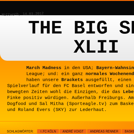
Mittwoch, 14.03.2012
THE BIG S
XLII
March Madness
in den USA;
Bayern-Wahnsin
League; und: ein ganz
normales Wochenend
haben unsere
Brackets
ausgefüllt, einen 
Spielverlauf für den FC Basel entworfen und sin
bewegten Zeiten wohl die Einzigen, die das
Lebe
Finke positiv würdigen. Außerhalb Freiburgs. Am
Dogfood und Sal Mitha (Sporteagle.tv) zum Baske
und Roland Evers (SKY) zur Lederhaut.
SCHLAGWÖRTER:
1.FC KÖLN
ANDRÉ VOIGT
ANDREAS RENNER
BASK