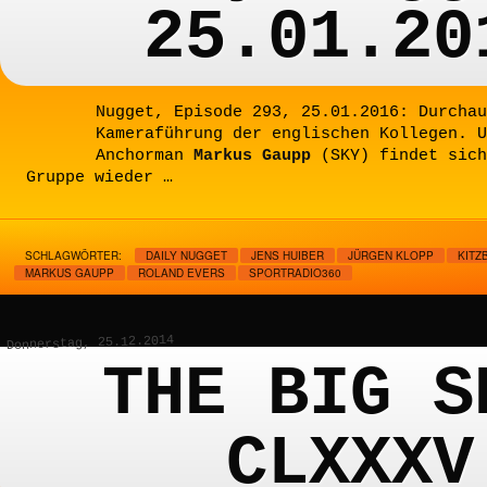
25.01.20
Nugget, Episode 293, 25.01.2016: Durchau
Kameraführung der englischen Kollegen. U
Anchorman
Markus Gaupp
(SKY) findet sich
Gruppe wieder …
SCHLAGWÖRTER:
DAILY NUGGET
JENS HUIBER
JÜRGEN KLOPP
KITZ
MARKUS GAUPP
ROLAND EVERS
SPORTRADIO360
Donnerstag, 25.12.2014
THE BIG S
CLXXXV