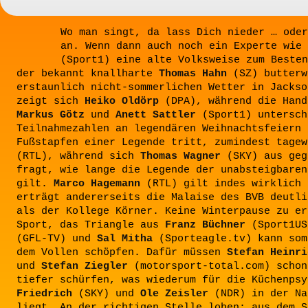
Wo man singt, da lass Dich nieder … oder
an. Wenn dann auch noch ein Experte wie
(Sport1) eine alte Volksweise zum Besten
der bekannt knallharte
Thomas Hahn
(SZ) butterw
erstaunlich nicht-sommerlichen Wetter in Jackso
zeigt sich
Heiko Oldörp
(DPA), während die Hand
Markus Götz
und
Anett Sattler
(Sport1) untersch
Teilnahmezahlen an legendären Weihnachtsfeiern 
Fußstapfen einer Legende tritt, zumindest tage
(RTL), während sich
Thomas Wagner
(SKY) aus geg
fragt, wie lange die Legende der unabsteigbaren
gilt.
Marco Hagemann
(RTL) gilt indes wirklich 
erträgt andererseits die Malaise des BVB deutli
als der Kollege Körner. Keine Winterpause zu er
Sport, das Triangle aus
Franz Büchner
(Sport1U
(GFL-TV) und
Sal Mitha
(Sporteagle.tv) kann som
dem Vollen schöpfen. Dafür müssen
Stefan Heinri
und
Stefan Ziegler
(motorsport-total.com) schon
tiefer schürfen, was wiederum für die Küchenps
Friedrich
(SKY) und
Ole Zeisler
(NDR) in der Na
liegt. An der richtigen Stelle loben: aus dem S