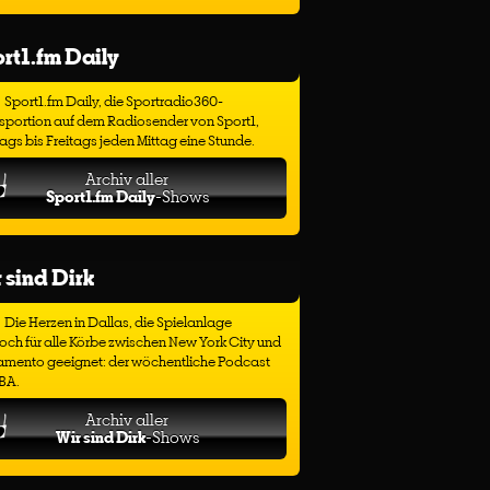
rt1.fm Daily
Sport1.fm Daily, die Sportradio360-
sportion auf dem Radiosender von Sport1,
gs bis Freitags jeden Mittag eine Stunde.
Archiv aller
Sport1.fm Daily
-Shows
 sind Dirk
Die Herzen in Dallas, die Spielanlage
ch für alle Körbe zwischen New York City und
amento geeignet: der wöchentliche Podcast
BA.
Archiv aller
Wir sind Dirk
-Shows