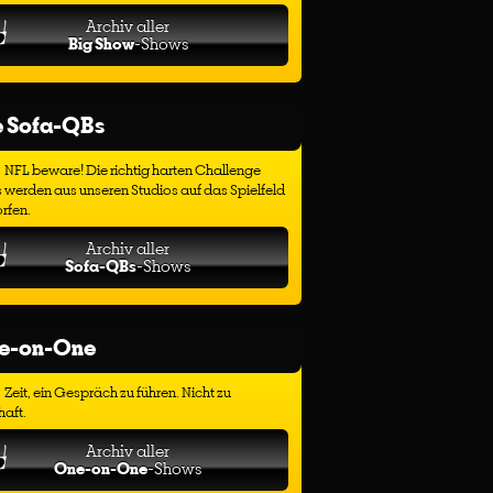
Archiv aller
Big Show
-Shows
e Sofa-QBs
NFL beware! Die richtig harten Challenge
 werden aus unseren Studios auf das Spielfeld
rfen.
Archiv aller
Sofa-QBs
-Shows
e-on-One
Zeit, ein Gespräch zu führen. Nicht zu
haft.
Archiv aller
One-on-One
-Shows