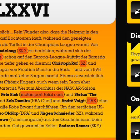
LXXVI
slich … Kein Wunder also, dass die Heizung in den
Di
 auf Hochtouren läuft, während den geneigten
h die Torflut in der Champions League wärmt. Von
indelang
(
SKY
) zu berichten, während sich der
Flags
e
) schon auf den Europa-League-Auftritt der Borussia
gewo
e tiefer gehen es diesmal
Christoph Ruf
(
SZ
) und
t sogar von Preußen Münster die Rede – und vom BVB,
rade mal keine Sorgen macht. Ebenso zuversichtlich
er
(Phönix Hagen), auch wenn sein Team eher
tartet ist. Wer zum Abschluss der NASCAR-Saison
n
Pete Fink
(
motorsport-total.com
) und
Stefan “The
On
end
Seb Dumitru
(NBA Chef) und
André Voigt
(
FIVE
) eine
lie Kobe Bryant durchführen. Um den restlichen US-
ko Oldörp
(DPA) und
Jürgen Schmieder
(SZ), während
ernst
rewe
(Tennismagazin) aus den Geschehnissen beim
erden. Gut gewärmt im Keller:
Andreas Renner
(SKY).