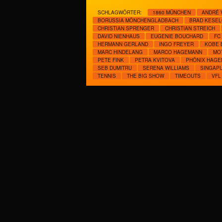
SCHLAGWÖRTER:
1860 MÜNCHEN
ANDRÉ 
BORUSSIA MÖNCHENGLADBACH
BRAD KESEL
CHRISTIAN SPRENGER
CHRISTIAN STREICH
DAVID NIENHAUS
EUGENIE BOUCHARD
FC
HERMANN GERLAND
INGO FREYER
KOBE 
MARC HINDELANG
MARCO HAGEMANN
MO
PETE FINK
PETRA KVITOVA
PHÖNIX HAGE
SEB DUMITRU
SERENA WILLIAMS
SINGAP
TENNIS
THE BIG SHOW
TIMEOUTS
VFL