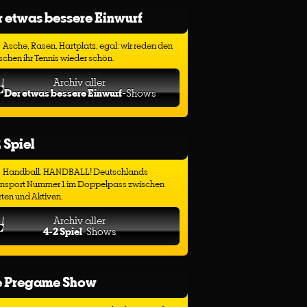
 etwas bessere Einwurf
Asche, Rasen, Hartplatz, egal: wir reden den
chen ihr Tennis wieder schön.
Archiv aller
Der etwas bessere Einwurf
-Shows
 Spiel
Handball. HANDBALL! Deutschlands
ensport Nummer 1 im Doppelpass zwischen
ten und Aktiven.
Archiv aller
4-2 Spiel
-Shows
e Pregame Show