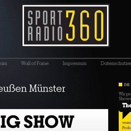
eam
Wall of Fame
Impressum
Datenschutze
eußen Münster
DIE
Wir pr
Show
Th
BIG SHOW
wund
Podc