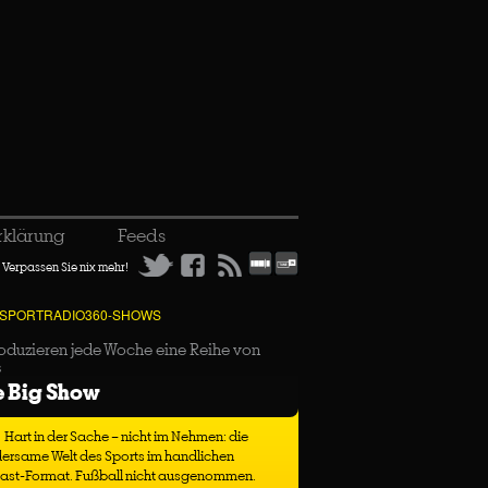
rklärung
Feeds
Verpassen Sie nix mehr!
 SPORTRADIO360-SHOWS
oduzieren jede Woche eine Reihe von
s
e Big Show
Hart in der Sache – nicht im Nehmen: die
ersame Welt des Sports im handlichen
ast-Format. Fußball nicht ausgenommen.