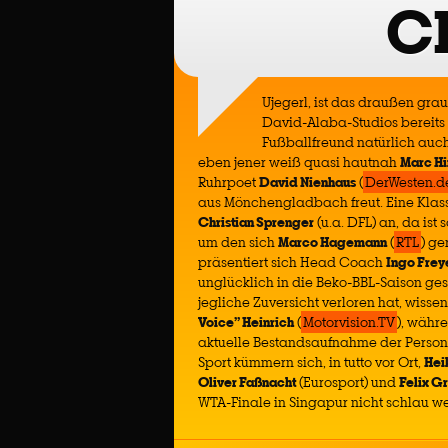
C
Ujegerl, ist das draußen grau
David-Alaba-Studios bereits
Fußballfreund natürlich auc
eben jener weiß quasi hautnah
Marc H
Ruhrpoet
David Nienhaus
(
DerWesten.d
aus Mönchengladbach freut. Eine Klass
Christian Sprenger
(u.a. DFL) an, da is
um den sich
Marco Hagemann
(
RTL
) ge
präsentiert sich Head Coach
Ingo Frey
unglücklich in die Beko-BBL-Saison ges
jegliche Zuversicht verloren hat, wisse
Voice” Heinrich
(
Motorvision.TV
), währ
aktuelle Bestandsaufnahme der Persona
Sport kümmern sich, in tutto vor Ort,
Hei
Oliver Faßnacht
(Eurosport) und
Felix G
WTA-Finale in Singapur nicht schlau w