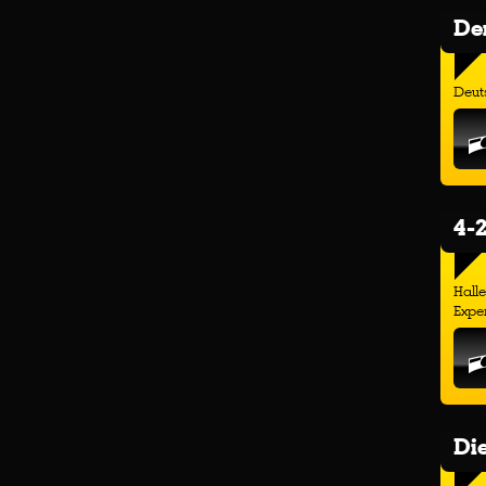
Der
Deuts
4-2
Hall
Exper
Di