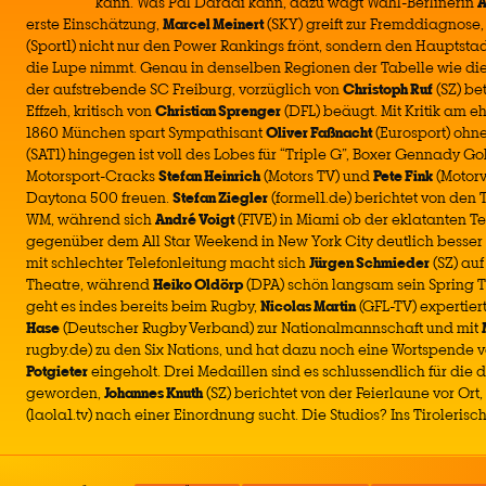
kann. Was Pal Dardai kann, dazu wagt Wahl-Berlinerin
A
erste Einschätzung,
Marcel Meinert
(SKY) greift zur Fremddiagnos
(Sport1) nicht nur den Power Rankings frönt, sondern den Hauptsta
die Lupe nimmt. Genau in denselben Regionen der Tabelle wie die
der aufstrebende SC Freiburg, vorzüglich von
Christoph Ruf
(SZ) be
Effzeh, kritisch von
Christian Sprenger
(DFL) beäugt. Mit Kritik am 
1860 München spart Sympathisant
Oliver Faßnacht
(Eurosport) ohne
(SAT1) hingegen ist voll des Lobes für “Triple G”, Boxer Gennady G
Motorsport-Cracks
Stefan Heinrich
(Motors TV) und
Pete Fink
(Motorv
Daytona 500 freuen.
Stefan Ziegler
(formel1.de) berichtet von den 
WM, während sich
André Voigt
(FIVE) in Miami ob der eklatanten 
gegenüber dem All Star Weekend in New York City deutlich besser f
mit schlechter Telefonleitung macht sich
Jürgen Schmieder
(SZ) au
Theatre, während
Heiko Oldörp
(DPA) schön langsam sein Spring Tr
geht es indes bereits beim Rugby,
Nicolas Martin
(GFL-TV) expertie
Hase
(Deutscher Rugby Verband) zur Nationalmannschaft und mit
rugby.de) zu den Six Nations, und hat dazu noch eine Wortspende
Potgieter
eingeholt. Drei Medaillen sind es schlussendlich für die
geworden,
Johannes Knuth
(SZ) berichtet von der Feierlaune vor Or
(laola1.tv) nach einer Einordnung sucht. Die Studios? Ins Tirolerisch