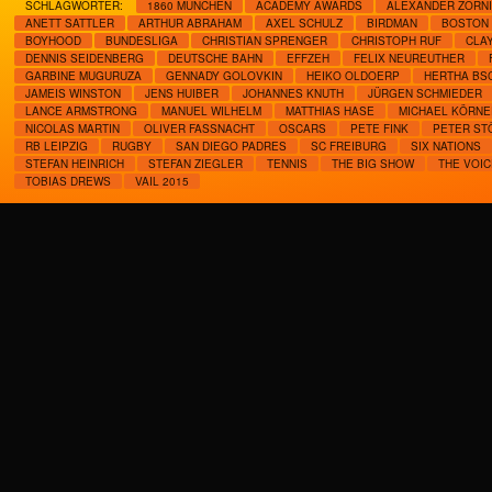
SCHLAGWÖRTER:
1860 MÜNCHEN
ACADEMY AWARDS
ALEXANDER ZORN
ANETT SATTLER
ARTHUR ABRAHAM
AXEL SCHULZ
BIRDMAN
BOSTON 
BOYHOOD
BUNDESLIGA
CHRISTIAN SPRENGER
CHRISTOPH RUF
CLA
DENNIS SEIDENBERG
DEUTSCHE BAHN
EFFZEH
FELIX NEUREUTHER
GARBINE MUGURUZA
GENNADY GOLOVKIN
HEIKO OLDOERP
HERTHA BS
JAMEIS WINSTON
JENS HUIBER
JOHANNES KNUTH
JÜRGEN SCHMIEDER
LANCE ARMSTRONG
MANUEL WILHELM
MATTHIAS HASE
MICHAEL KÖRNE
NICOLAS MARTIN
OLIVER FASSNACHT
OSCARS
PETE FINK
PETER ST
RB LEIPZIG
RUGBY
SAN DIEGO PADRES
SC FREIBURG
SIX NATIONS
STEFAN HEINRICH
STEFAN ZIEGLER
TENNIS
THE BIG SHOW
THE VOIC
TOBIAS DREWS
VAIL 2015