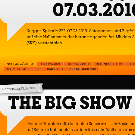
07.03.201
Nugget, Episode 322, 07.03.2016: Autopannen und Zugfah
auf eine Nullnummer der herausragenden Art. Mit dem
(SKY), versteht sich.
SCHLAGWÖRTER:
ANCHORMAN
DAILY NUGGET
DEUTSCHE BAHN
FC 
MARKUS GAUPP
PEP GUARDIOLA
SPORTRADIO360
Donnerstag, 19.02.2015
THE BIG SHOW
Der rote Teppich ruft, das kleine Schwarze ist in Bestellu
auf Schalke halt auch in zartem Rosa ein. Weil man das a