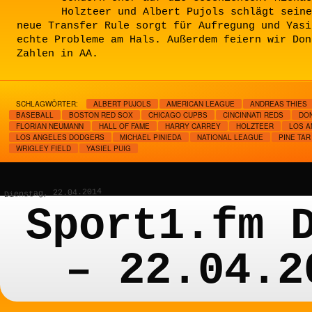
Holzteer und Albert Pujols schlägt seine
neue Transfer Rule sorgt für Aufregung und Yasi
echte Probleme am Hals. Außerdem feiern wir Don
Zahlen in AA.
SCHLAGWÖRTER:
ALBERT PUJOLS
AMERICAN LEAGUE
ANDREAS THIES
BASEBALL
BOSTON RED SOX
CHICAGO CUPBS
CINCINNATI REDS
DO
FLORIAN NEUMANN
HALL OF FAME
HARRY CARREY
HOLZTEER
LOS A
LOS ANGELES DODGERS
MICHAEL PINIEDA
NATIONAL LEAGUE
PINE TAR
WRIGLEY FIELD
YASIEL PUIG
Dienstag, 22.04.2014
Sport1.fm 
– 22.04.2