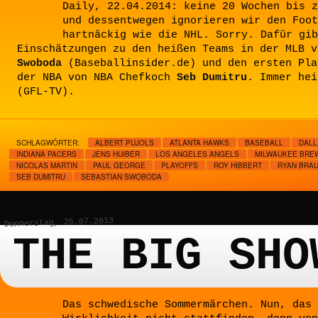
Daily, 22.04.2014: keine 20 Wochen bis z
und dessentwegen ignorieren wir den Foot
hartnäckig wie die NHL. Sorry. Dafür gib
Einschätzungen zu den heißen Teams in der MLB 
Swoboda
(Baseballinsider.de) und den ersten Pla
der NBA von NBA Chefkoch
Seb Dumitru
. Immer he
(GFL-TV).
SCHLAGWÖRTER:
ALBERT PUJOLS
ATLANTA HAWKS
BASEBALL
DALL
INDIANA PACERS
JENS HUIBER
LOS ANGELES ANGELS
MILWAUKEE BRE
NICOLAS MARTIN
PAUL GEORGE
PLAYOFFS
ROY HIBBERT
RYAN BRA
SEB DUMITRU
SEBASTIAN SWOBODA
Donnerstag, 25.07.2013
THE BIG SHO
Das schwedische Sommermärchen. Nun, das 