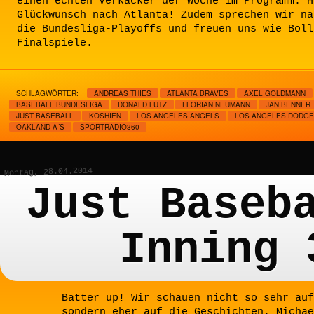
einen echten Verkacker der Woche im Programm: H
Glückwunsch nach Atlanta! Zudem sprechen wir na
die Bundesliga-Playoffs und freuen uns wie Boll
Finalspiele.
SCHLAGWÖRTER:
ANDREAS THIES
ATLANTA BRAVES
AXEL GOLDMANN
BASEBALL BUNDESLIGA
DONALD LUTZ
FLORIAN NEUMANN
JAN BENNER
JUST BASEBALL
KOSHIEN
LOS ANGELES ANGELS
LOS ANGELES DODG
OAKLAND A´S
SPORTRADIO360
Montag, 28.04.2014
Just Baseb
Inning 
Batter up! Wir schauen nicht so sehr auf
sondern eher auf die Geschichten. Michae