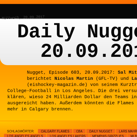
Mittwoch, 20.09.2017
Daily Nugg
20.09.20
Nugget, Episode 603, 20.09.2017:
Sal Mit
berichtet
Nicolas Martin
(GFL-TV) und
La
(eishockey-magazin.de) von seinem Kurztr
College-Football in Los Angeles. Die drei versu
klären, wieso 24 Milliarden Dollar den Teams in
ausgereicht haben. Außerdem könnten die Flames 
mehr in Calgary brennen.
SCHLAGWÖRTER:
CALGARY FLAMES
CBA
DAILY NUGGET
LARS MAH
LOS ANGELES ANGELS
LOS ANGELES LAKERS
MEMPHIS GRIZZLIES
MLB