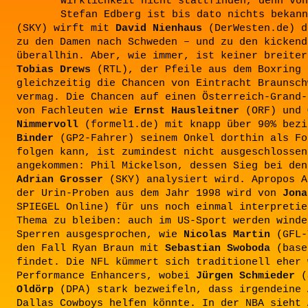
Wirklichkeit nicht stattfinden, denn von
Stefan Edberg ist bis dato nichts bekan
(SKY) wirft mit
David Nienhaus
(DerWesten.de) d
zu den Damen nach Schweden – und zu den kickend
überallhin. Aber, wie immer, ist keiner breiter
Tobias Drews
(RTL), der Pfeile aus dem Boxring 
gleichzeitig die Chancen von Eintracht Braunsch
vermag. Die Chancen auf einen Österreich-Grand-
von Fachleuten wie
Ernst Hausleitner
(ORF) und
Nimmervoll
(formel1.de) mit knapp über 90% bez
Binder
(GP2-Fahrer) seinem Onkel dorthin als Fo
folgen kann, ist zumindest nicht ausgeschlossen
angekommen: Phil Mickelson, dessen Sieg bei den
Adrian Grosser
(SKY) analysiert wird. Apropos A
der Urin-Proben aus dem Jahr 1998 wird von
Jon
SPIEGEL Online) für uns noch einmal interpretie
Thema zu bleiben: auch im US-Sport werden winde
Sperren ausgesprochen, wie
Nicolas Martin
(GFL-
den Fall Ryan Braun mit
Sebastian Swoboda
(base
findet. Die NFL kümmert sich traditionell eher 
Performance Enhancers, wobei
Jürgen Schmieder
(
Oldörp
(DPA) stark bezweifeln, dass irgendeine 
Dallas Cowboys helfen könnte. In der NBA sieht