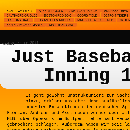
SCHLAGWÖRTER:
ALBERT PUJOLS
AMERICAN LEAGUE
ANDREAS THIES
BALTIMORE ORIOLES
BOSTON RED SOX
COORS FIELD
DETROIT TIGERS
JUST BASEBALL
LOS ANGELES ANGELS
MAX SCHERZER
MLB
NATIO
SAN FRANCISCO GIANTS
SPORTRADIO360
Montag, 11.08.2014
Just Baseb
Inning 
Es geht gewohnt unstrukturiert zur Sache
hinzu, erklärt uns aber dann ausführlich
neuesten Entwicklungen der deutschen Spi
Florian, Andreas und Axel reden vorher über all
MLB, über Opossums im Bullpen, fehlerhaft verpa
gebrochene Schläger. Außerdem haben wir seit lä