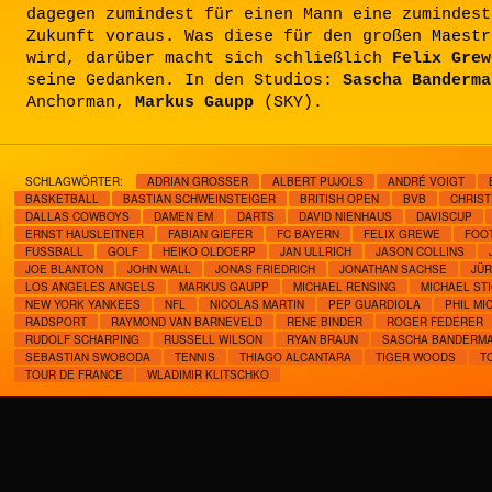
dagegen zumindest für einen Mann eine zumindest
Zukunft voraus. Was diese für den großen Maestr
wird, darüber macht sich schließlich
Felix Grew
seine Gedanken. In den Studios:
Sascha Banderma
Anchorman,
Markus Gaupp
(SKY).
SCHLAGWÖRTER:
ADRIAN GROSSER
ALBERT PUJOLS
ANDRÉ VOIGT
BASKETBALL
BASTIAN SCHWEINSTEIGER
BRITISH OPEN
BVB
CHRIST
DALLAS COWBOYS
DAMEN EM
DARTS
DAVID NIENHAUS
DAVISCUP
ERNST HAUSLEITNER
FABIAN GIEFER
FC BAYERN
FELIX GREWE
FOO
FUSSBALL
GOLF
HEIKO OLDOERP
JAN ULLRICH
JASON COLLINS
JOE BLANTON
JOHN WALL
JONAS FRIEDRICH
JONATHAN SACHSE
JÜ
LOS ANGELES ANGELS
MARKUS GAUPP
MICHAEL RENSING
MICHAEL ST
NEW YORK YANKEES
NFL
NICOLAS MARTIN
PEP GUARDIOLA
PHIL MI
RADSPORT
RAYMOND VAN BARNEVELD
RENE BINDER
ROGER FEDERER
RUDOLF SCHARPING
RUSSELL WILSON
RYAN BRAUN
SASCHA BANDERM
SEBASTIAN SWOBODA
TENNIS
THIAGO ALCANTARA
TIGER WOODS
T
TOUR DE FRANCE
WLADIMIR KLITSCHKO