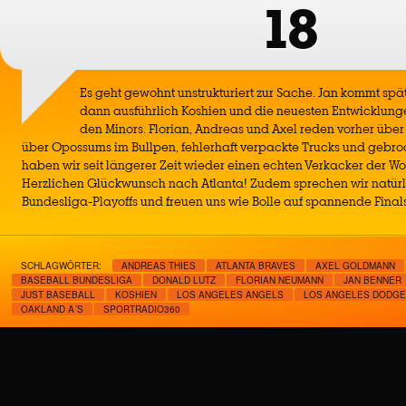
18
Es geht gewohnt unstrukturiert zur Sache. Jan kommt spät
dann ausführlich Koshien und die neuesten Entwicklunge
den Minors. Florian, Andreas und Axel reden vorher über 
über Opossums im Bullpen, fehlerhaft verpackte Trucks und geb
haben wir seit längerer Zeit wieder einen echten Verkacker der 
Herzlichen Glückwunsch nach Atlanta! Zudem sprechen wir natürli
Bundesliga-Playoffs und freuen uns wie Bolle auf spannende Finals
SCHLAGWÖRTER:
ANDREAS THIES
ATLANTA BRAVES
AXEL GOLDMANN
BASEBALL BUNDESLIGA
DONALD LUTZ
FLORIAN NEUMANN
JAN BENNER
JUST BASEBALL
KOSHIEN
LOS ANGELES ANGELS
LOS ANGELES DODG
OAKLAND A´S
SPORTRADIO360