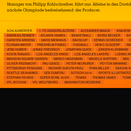
Manager von Philipp Kohlschreiber, führt aus. Alleine in den Davi
nächste Olympiade herbeisehnend: der Producer.
SCHLAGWÖRTER:
1. FC KAISERSLAUTERN
ALEXANDER MAACK
ANAHEIM
ANDREAS RENNER
ATLANTA HAWKS
BASKETBALL
BORIS BECKER
BO
CARSTEN ARRIENS
DAVID NIENHAUS
DAVISCUP
DENNIS SCHRÖDER
D
FLORIAN MAYER
FRIEDHELM FUNKEL
FUSSBALL
HEIKO OLDOERP
IN
JENS HUIBER
JONAS FRIEDRICH
JONATHAN QUICK
JÜRGEN KLISNMANN
KOSTA RUNJAIC
LOS ANGELES KINGS
LOS ANGELES LAKERS
LUDWIG K
MADISON SQUARE GARDEN
MARCO HAGEMANN
MIKAELA SHIFFRIN
NBA
OLIVER FASSNACHT
PAU GASOL
PETER NEURURER
PEYTON MANNING
PITTSBURGH PENGUINS
RICHARD SUKUTA-PASU
RYAN MILLER
SASCHA 
SEATTLE SEAHAWKS
SEB DUMITRU
SOTSCHI 2014
SPORTS ILLUSTRATE
STEPHAN FEHSKE
SUPER BOWL XLVIII
TENNIS
THOMAS VANEK
TOMM
VFL BOCHUM
VFL WOLFSBURG
WASHINGTON REDSKINS