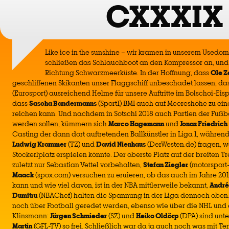
CXXXIX
Like ice in the sunshine – wir kramen in unserem Usedo
schließen das Schlauchboot an den Kompressor an, un
Richtung Schwarzmeerküste. In der Hoffnung, dass
Ole Z
geschliffenen Skikanten unser Flaggschiff unbeschadet lassen, da
(Eurosport) ausreichend Helme für unsere Auftritte im Bolschoi-Eis
dass
Sascha Bandermanns
(Sport1) BMI auch auf Meereshöhe zu ei
reichen kann. Und nachdem in Sotschi 2018 auch Partien der Fuß
werden sollen, kümmern sich
Marco Hagemann
und
Jonas Friedrich
Casting der dann dort auftretenden Ballkünstler in Liga 1, währen
Ludwig Krammer
(TZ) und
David Nienhaus
(DerWesten.de) fragen, we
Stockerlplatz erspielen könnte. Der oberste Platz auf der breiten T
zuletzt nur Sebastian Vettel vorbehalten,
Stefan Ziegler
(motorsport
Maack
(spox.com) versuchen zu eruieren, ob das auch im Jahre 201
kann und wie viel davon, ist in der NBA mittlerweile bekannt,
André
Dumitru
(NBAChef) halten die Spannung in der Liga dennoch oben
noch über Football geredet werden, ebenso wie über die NHL und 
Klinsmann:
Jürgen Schmieder
(SZ) und
Heiko Oldörp
(DPA) sind unte
Martin
(GFL-TV) so frei. Schließlich war da ja auch noch was mit Te