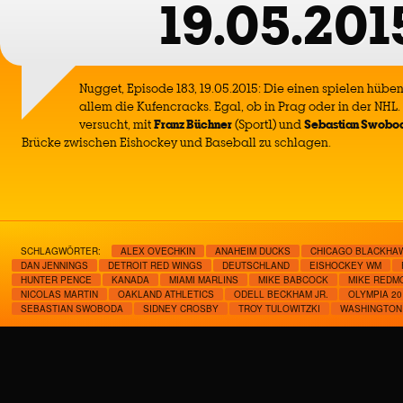
19.05.201
Nugget, Episode 183, 19.05.2015: Die einen spielen hübe
allem die Kufencracks. Egal, ob in Prag oder in der NHL.
versucht, mit
Franz Büchner
(Sport1) und
Sebastian Swobo
Brücke zwischen Eishockey und Baseball zu schlagen.
SCHLAGWÖRTER:
ALEX OVECHKIN
ANAHEIM DUCKS
CHICAGO BLACKHA
DAN JENNINGS
DETROIT RED WINGS
DEUTSCHLAND
EISHOCKEY WM
HUNTER PENCE
KANADA
MIAMI MARLINS
MIKE BABCOCK
MIKE REDM
NICOLAS MARTIN
OAKLAND ATHLETICS
ODELL BECKHAM JR.
OLYMPIA 20
SEBASTIAN SWOBODA
SIDNEY CROSBY
TROY TULOWITZKI
WASHINGTON