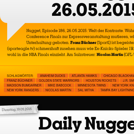
26.05.201
Nugget, Episode 186, 26.05.2015: Welt der Kontraste. Wäh
Conference Finals zur Expressveranstaltung mutieren, w
Unterhaltung geboten.
Franz Büchner
(Sport1) ist begeist
(sporteagle.tv) schmerzhaft zusehen muss wie Ex-Knicks-Spieler J.R
wohl in die NBA Finals einzieht. Am Salzstreuer:
Nicolas Martin
(GFL-
SCHLAGWÖRTER:
ANAHEIM DUCKS
ATLANTA HAWKS
CHICAGO BLACKHA
FRANZ BÜCHNER
GOLDEN STATE WARRIORS
HOUSTON ROCKETS
J.R. SM
MADISON BUMGARNER
MIKE BABCOCK
MINNESOTA TWINS
NEW YORK KN
NEW YORK RANGERS
NICOLAS MARTIN
SAL MITHA
TAMPA BAY LIGHTNIN
Dienstag, 19.05.2015
Daily Nugge