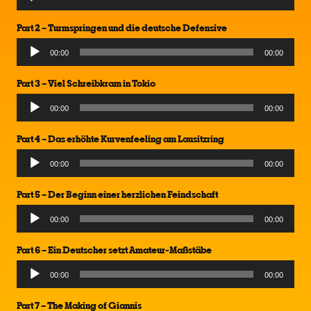
Player
Part 2 – Turmspringen und die deutsche Defensive
Audio
00:00
00:00
Player
Part 3 – Viel Schreibkram in Tokio
Audio
00:00
00:00
Player
Part 4 – Das erhöhte Kurvenfeeling am Lausitzring
Audio
00:00
00:00
Player
Part 5 – Der Beginn einer herzlichen Feindschaft
Audio
00:00
00:00
Player
Part 6 – Ein Deutscher setzt Amateur-Maßstäbe
Audio
00:00
00:00
Player
Part 7 – The Making of Giannis