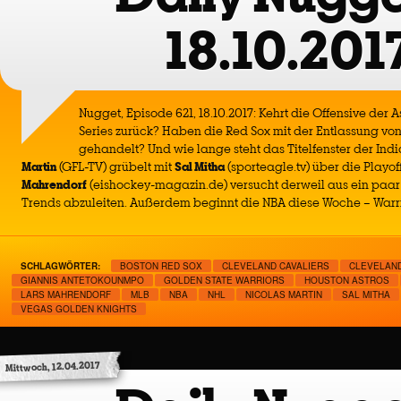
18.10.201
Nugget, Episode 621, 18.10.2017: Kehrt die Offensive der A
Series zurück? Haben die Red Sox mit der Entlassung von 
gehandelt? Und wie lange steht das Titelfenster der Ind
Martin
(GFL-TV) grübelt mit
Sal Mitha
(sporteagle.tv) über die Playof
Mahrendorf
(eishockey-magazin.de) versucht derweil aus ein paar 
Trends abzuleiten. Außerdem beginnt die NBA diese Woche – Warr
SCHLAGWÖRTER:
BOSTON RED SOX
CLEVELAND CAVALIERS
CLEVELAND
GIANNIS ANTETOKOUNMPO
GOLDEN STATE WARRIORS
HOUSTON ASTROS
LARS MAHRENDORF
MLB
NBA
NHL
NICOLAS MARTIN
SAL MITHA
VEGAS GOLDEN KNIGHTS
Mittwoch, 12.04.2017