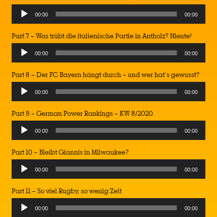
Audio
00:00
00:00
Player
Part 7 – Was trübt die italienische Partie in Antholz? Niente!
Audio
00:00
00:00
Player
Part 8 – Der FC Bayern hängt durch – und wer hat´s gewusst?
Audio
00:00
00:00
Player
Part 9 – German Power Rankings – KW 8/2020
Audio
00:00
00:00
Player
Part 10 – Bleibt Giannis in Milwaukee?
Audio
00:00
00:00
Player
Part 11 – So viel Rugby, so wenig Zeit
Audio
00:00
00:00