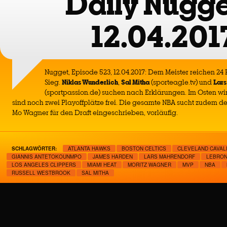
Daily Nugge
12.04.201
Nugget, Episode 523, 12.04.2017: Dem Meister reichen 24
Sieg.
Niklas Wunderlich
,
Sal Mitha
(sporteagle.tv) und
Lars
(sportpassion.de) suchen nach Erklärungen. Im Osten wi
sind noch zwei Playoffplätze frei. Die gesamte NBA sucht zudem 
Mo Wagner für den Draft eingeschrieben, vorläufig.
SCHLAGWÖRTER:
ATLANTA HAWKS
BOSTON CELTICS
CLEVELAND CAVAL
GIANNIS ANTETOKOUNMPO
JAMES HARDEN
LARS MAHRENDORF
LEBRON
LOS ANGELES CLIPPERS
MIAMI HEAT
MORITZ WAGNER
MVP
NBA
RUSSELL WESTBROOK
SAL MITHA