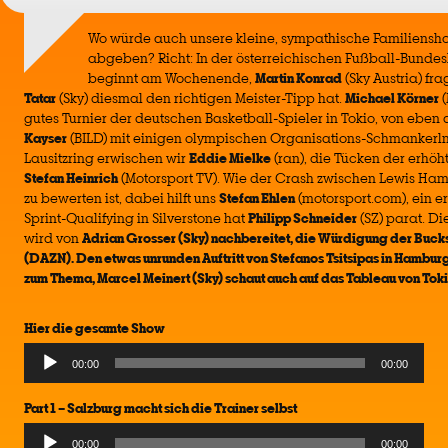
Wo würde auch unsere kleine, sympathische Familiensho
abgeben? Richt: In der österreichischen Fußball-Bundes
beginnt am Wochenende,
Martin Konrad
(Sky Austria) fr
Tatar
(Sky) diesmal den richtigen Meister-Tipp hat.
Michael Körner
(
gutes Turnier der deutschen Basketball-Spieler in Tokio, von eben 
Kayser
(BILD) mit einigen olympischen Organisations-Schmankerl
Lausitzring erwischen wir
Eddie Mielke
(ran), die Tücken der erhöh
Stefan Heinrich
(Motorsport TV). Wie der Crash zwischen Lewis Ha
zu bewerten ist, dabei hilft uns
Stefan Ehlen
(motorsport.com), ein e
Sprint-Qualifying in Silverstone hat
Philipp Schneider
(SZ) parat. 
wird von
Adrian Grosser
(Sky) nachbereitet, die Würdigung der Buc
(DAZN). Den etwas unrunden Auftritt von Stefanos Tsitsipas in Hambu
zum Thema,
Marcel Meinert
(Sky) schaut auch auf das Tableau von Toki
Hier die gesamte Show
Audio
00:00
00:00
Player
Part 1 – Salzburg macht sich die Trainer selbst
Audio
00:00
00:00