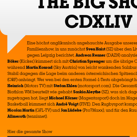
THE BIG S
CDXLIV
Eine höchst anglikanisch angehauchte Ausgabe unserer
Familienshow, in uns zunächst
Sven Haist
(SZ) über den L
gegen Leipzig berichtet,
Andreas Renner
(DAZN) analysie
Böker
(Kicker) kümmert sich mit
Christian Sprenger
um die übrige 
während
Martin Konrad
(Sky Austria) von leicht wankenden Salzbur
Stabil dagegen die Lage beim anderen österreichischen Spitzen
(ORF) anhängt. Wer wen bei den ersten Formel-1-Tests abgehängt ha
Heinrich
(Motors TV) mit
Stefan Ehlen
(motorsport.com). Die Gesamtl
Biathlon WM beurteilt wie gehabt
Saskia Aleythe
(SZ), was sich dag
zugetragen hat, liegt
Michael Körner
(Magentasport) doch im Mage
Basketball kümmert sich
André Voigt
(FIVE). Den Rugbysport kompa
Nicolas Martin
(GFL-TV) und
Jan Lüdeke
(Pro7Maxx), und für den Ra
Allmeroth
(tennisnet).
Hier die gesamte Show