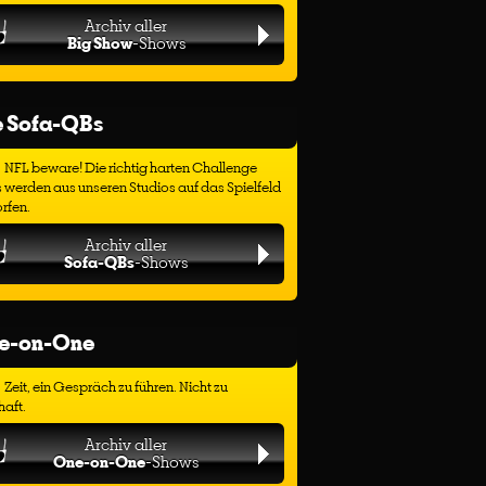
Archiv aller
Big Show
-Shows
e Sofa-QBs
NFL beware! Die richtig harten Challenge
 werden aus unseren Studios auf das Spielfeld
rfen.
Archiv aller
Sofa-QBs
-Shows
e-on-One
Zeit, ein Gespräch zu führen. Nicht zu
haft.
Archiv aller
One-on-One
-Shows