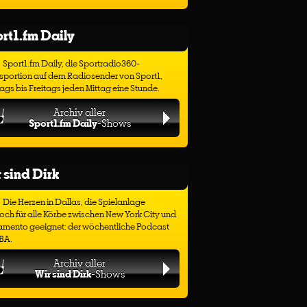
rt1.fm Daily
Sport1.fm Daily, die Sportradio360-
sportion auf dem Radiosender von Sport1,
gs bis Freitags jeden Mittag eine Stunde.
Archiv aller
Sport1.fm Daily
-Shows
 sind Dirk
Die Herzen in Dallas, die Spielanlage
ch für alle Körbe zwischen New York City und
amento geeignet: der wöchentliche Podcast
BA.
Archiv aller
Wir sind Dirk
-Shows