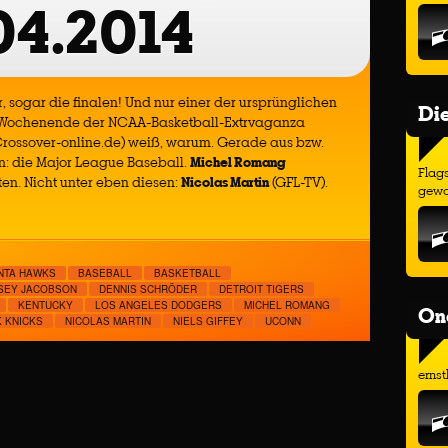
04.2014
ur, sogar die finalen! Und nur einer der ursprünglichen
Di
zte Wochenende der NCAA-Basketball-Extrvaganza
rossover-online.de) weiß, warum. Gerade aus bzw.
rn: die Major League Baseball.
Michel Romang
Flags
ten. Nicht unter eben diesen:
Nicolas Martin
(GFL-TV).
gewo
NTA HAWKS
BASEBALL
BASKETBALL
SEY JACOBSON
DENNIS SCHRÖDER
DETROIT TIGERS
KENTUCKY
LOS ANGELES DODGERS
MICHEL ROMANG
On
 KNICKS
NICOLAS MARTIN
NIELS GIFFEY
UCONN
ernst