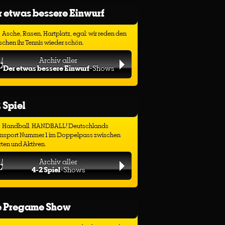
 etwas bessere Einwurf
Asche, Rasen, Hartplatz, egal: wir reden den
chen ihr Tennis wieder schön.
Archiv aller
Der etwas bessere Einwurf
-Shows
 Spiel
Handball. HANDBALL! Deutschlands
ensport Nummer 1 im Doppelpass zwischen
ten und Aktiven.
Archiv aller
4-2 Spiel
-Shows
e Pregame Show