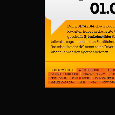
01.
Daily, 01.04.2014: down to fo
Favoriten hat es in das let
geschafft.
Björn Lehmkühler
(C
teilweise sogar noch in den Startlöche
(baseballinsider.de) nennt seine Favori
Aber nur, was den Sport anbelangt.
SCHLAGWÖRTER:
ALEX RODRIGUEZ
ATLA
BJÖRN LEHMKÜHLER
BRACKETOLOGY
CA
FINAL FOUR
JENS HUIBER
JOHN CALIPARI
MIGUEL CABRERA
MLB
NBA
NEW YORK