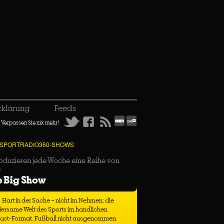
rklärung
Feeds
Verpassen Sie nix mehr!
 SPORTRADIO360-SHOWS
oduzieren jede Woche eine Reihe von
s
e Big Show
Hart in der Sache – nicht im Nehmen: die
ersame Welt des Sports im handlichen
ast-Format. Fußball nicht ausgenommen.