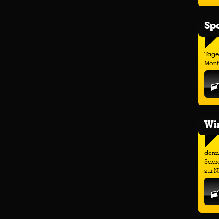
Spo
Tage
Monta
Wir
denno
Sacr
zur N