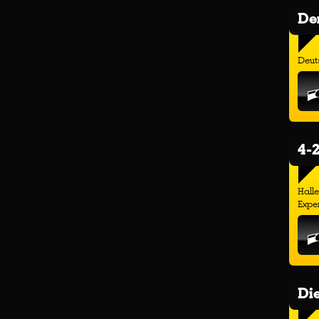
Der
Deuts
4-2
Hall
Exper
Di