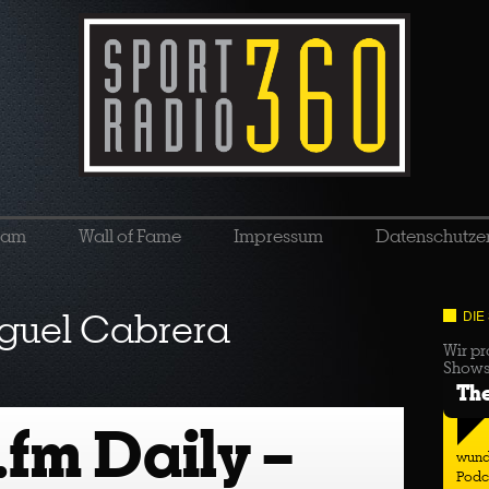
eam
Wall of Fame
Impressum
Datenschutze
guel Cabrera
DIE
Wir pr
Show
Th
.fm Daily –
wund
Podc