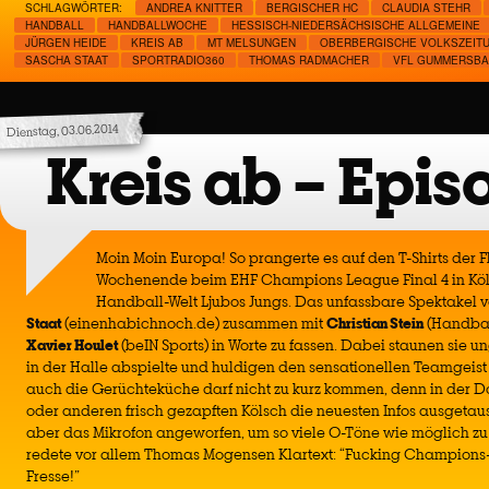
SCHLAGWÖRTER:
ANDREA KNITTER
BERGISCHER HC
CLAUDIA STEHR
HANDBALL
HANDBALLWOCHE
HESSISCH-NIEDERSÄCHSISCHE ALLGEMEINE
JÜRGEN HEIDE
KREIS AB
MT MELSUNGEN
OBERBERGISCHE VOLKSZEIT
SASCHA STAAT
SPORTRADIO360
THOMAS RADMACHER
VFL GUMMERSB
Dienstag, 03.06.2014
Kreis ab – Epis
Moin Moin Europa! So prangerte es auf den T-Shirts der 
Wochenende beim EHF Champions League Final 4 in Köln.
Handball-Welt Ljubos Jungs. Das unfassbare Spektakel 
Staat
(einenhabichnoch.de) zusammen mit
Christian Stein
(Handbal
Xavier Houlet
(beIN Sports) in Worte zu fassen. Dabei staunen sie u
in der Halle abspielte und huldigen den sensationellen Teamgeis
auch die Gerüchteküche darf nicht zu kurz kommen, denn in der 
oder anderen frisch gezapften Kölsch die neuesten Infos ausgeta
aber das Mikrofon angeworfen, um so viele O-Töne wie möglich z
redete vor allem Thomas Mogensen Klartext: “Fucking Champions
Fresse!”