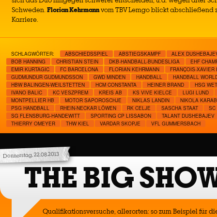
sich das Duo hingegen schwerer entscheiden, u.a. wegen alter Sc
Schweden.
Florian Kehrmann
vom TBV Lemgo blickt abschließend z
Karriere.
SCHLAGWÖRTER:
ABSCHIEDSSPIEL
ABSTIEGSKAMPF
ALEX DUSHEBAJE
BOB HANNING
CHRISTIAN STEIN
DKB-HANDBALL-BUNDESLIGA
EHF CHAM
EMIR KURTAGIC
FC BARCELONA
FLORIAN KEHRMANN
FRANÇOIS-XAVIER
GUDMUNDUR GUDMUNDSSON
GWD MINDEN
HANDBALL
HANDBALL WORL
HBW BALINGEN-WEILSTETTEN
HCM CONSTANTA
HEINER BRAND
HSG WE
IVANO BALIC
KC VESZPREM
KREIS AB
KS VIVE KIELCE
LUGI LUND
MONTPELLIER HB
MOTOR SAPOROSCHJE
NIKLAS LANDIN
NIKOLA KARAB
PSG HANDBALL
RHEIN-NECKAR LÖWEN
RK CELJE
SASCHA STAAT
SC
SG FLENSBURG-HANDEWITT
SPORTING CP LISSABON
TALANT DUSHEBAJEV
THIERRY OMEYER
THW KIEL
VARDAR SKOPJE
VFL GUMMERSBACH
Donnerstag, 22.08.2013
THE BIG SHO
Qualifikationsversuche, allerorten: so zum Beispiel für