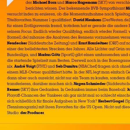
der
Michael Born
und
Marco Hagemann
(SKY) von versch
berichten wissen. Der bekennende BVB-Sympathisant
Mi
versucht indes zu eruieren, ob die Momentaufnahme nach Spielta
Titelfavoriten Nummer 1 qualifiziert.
David Nienhaus
(DerWesten.de)
für einen Erstligaverein fremd, trotzdem hat er gerade die andere
seinem Focus. Endlich wieder Qualifying, endlich wieder Formel1
(formel1.de) zuhause die Analysen des Rennens vorzunehmen vers
Neudecker
(Süddeutsche Zeitung) und
Ernst Hausleitner
(ORF) auf 
einer der beliebtesten Strecken des Jahres. Alle Lichter auf Grün 
Bundesliga, und
Markus Götz
(Sport1) gibt einen umfassenden und
die startende Spielzeit zum Besten. Derweil noch in der Boxengass
nix.
André Voigt
(FIVE) und
Seb Dumitru
(NBAChef) fragen sich ohne
einem MLB-Owner qualifiziert hätte. In der NFL legt man einfach G
dann aber auch aureicht, nicht nur ein Team zu kaufen, sondern di
transferieren, darüber machen sich
Jürgen Schmieder
(Süddeutsch
Renner
(SKY) ihre Gedanken. In Gedanken immer beim Baseball:
J
Playoff-Chancen der Yankees als gar nicht mal so schlecht einschät
sich schließlich für finale Aufgaben in New York?
Herbert Gogel
(S
(Tennismagazin) mit ihren Favoriten für die US Open. Nicht auf dies
Studio:
der Producer
.