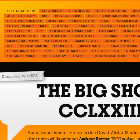
SCHLAGWÖRTER:
24 STUNDEN
ALBA BERLIN
ALFRED GISLASON
AND
ASHLEIGH BARTY
BBL
BOSTON BRUINS
BVB
CHRISTIAN NIMMERVOL
CRISTIANO RONALDO
DFB-TEAM
DOMINIC THIEM
DTM
EM-QUALIFIKAT
FC BAYERN BASKETBALL
FOOTBALL
FORMEL 1
FRANCOIS DUCHATEAU
FRENCH OPEN
GFL
GOLDEN STATE WARRIORS
HANDBALL
HEIKO OL
JÖRG ALLMEROTH
KEVIN DURANT
LANCE STROLL
LE MANS
LEROY S
MARCO HAGEMANN
MARCUS SORG
MARKUS GÖTZ
MICHAEL KÖRNER
NHL
NICOLAS MARTIN
PRODUCER
RAFAEL NADAL
RONALD KOEMAN
SEBASTIAN VETTEL
SKY
SPORTRADIO360
ST. LOUIS BLUES
STANLEY
STEFAN HEINRICH
THE BIG SHOW
THW KIEL
TORONTO RAPTORS
VFL
Donnerstag, 15.09.2016
THE BIG S
CCLXXII
Home, sweet home … zurück in den David-Alaba-Studios
aber umso willkommener
Andreas Renner
(SKY) vorbei, 