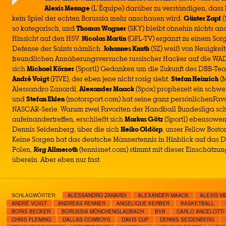
Alexis Menuge
(L´Équipe) darüber zu verständigen, dass l
kein Spiel der echten Borussia mehr anschauen wird.
Günter Zapf
(
so kategorisch, und
Thomas Wagner
(SKY) bleibt ohnehin nichts an
Hinsicht auf den HSV.
Nicolas Martin
(GFL-TV) ergänzt zu einem Sorg
Defense der Saints nämlich.
Johannes Knuth
(SZ) weiß von Neuigkeit
freundlichen Annäherungsversuche russischer Hacker auf die WA
sich
Michael Körner
(Sport1) Gedanken um die Zukunft des DBB-Te
André Voigt
(FIVE), der eben jene nicht rosig sieht.
Stefan Heinrich
(M
Alessandro Zanardi,
Alexander Maack
(Spox) prophezeit ein schwe
und
Stefan Ehlen
(motorsport.com) hat seine ganz persönlichenFavo
NASCAR-Serie. Warum zwei Favoriten der Handball Bundesliga sch
aufeinandertreffen, erschließt sich
Markus Götz
(Sport1) ebensowen
Dennis Seidenberg, über die sich
Heiko Oldörp
, unser Fellow Bost
Keine Sorgen hat das deutsche Männertennis in Hinblick auf das
Polen,
Jörg Allmeroth
(tennisnet.com) stimmt mit dieser Einschätzung
überein. Aber eben nur fast.
SCHLAGWÖRTER:
ALESSANDRO ZANARDI
ALEXANDER MAACK
ALEXIS M
ANDRÉ VOIGT
ANDREAS RENNER
ANGELIQUE KERBER
BASKETBALL
BORIS BECKER
BORUSSIA MÖNCHENGLADBACH
BVB
CARLO ANCELOTTI
CHRIS FLEMING
DALLAS COWBOYS
DAVIS CUP
DENNIS SEIDENBERG