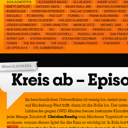
SCHLAGWÖRTER:
ALEXANDER MAACK
ALL-BLACKS
ANDRÉ VOIGT
AN
ANETT SATTLER
ANTHONY DAVIS
BASKETBALL WM
BASTIAN SCHWEINST
BUNDESLIGA
CHRISTIAN SPRENGER
DALLAS COWBOYS
DERRICK ROSE
EM-QUALI
FC BAYERN
FED CUP
FORMEL 1
FRANK BUSCHMANN
FR
HAKA-TANZ
HEIKO OLDOERP
HOLGER GLANDORF
HSV HAMBURG
JUL
JÜRGEN SCHMIEDER
LEWIS HAMILTON
MARKUS GÖTZ
MICHAEL SAM
NEW ENGLAND PATRIOTS
NFL
NOVAK DJOKOVIC
PARABOLICA
PAU G
RHEIN-NECKAR LÖWEN
ROGER GOODELL
RUSSELL WILSON
SAN FRANCI
SPRINT CUP
STEFAN HEINRICH
STEFAN KRETZSCHMAR
STEFAN ZIEGLER
TENNIS
THE BIG SHOW
THE VOICE
THOMAS PSAIER
TOM BRADY
US OPEN 2014
VFL GUMMERSBACH
Mittwoch, 03.09.2014
Kreis ab – Epis
Im beschaulichen Ostwestfalen ist wenig los, meint ma
auf Bückeburg-West trifft, dann ist die Hölle los. Der un
Lübbecke gegen GWD Minden besser bekannte Klassiker
jede Menge Zündstoff.
Christian Bendig
vom Mindener Tageblatt war
erahnen, warum dieses Spiel für die Fans so wichtig ist. In Köln hat