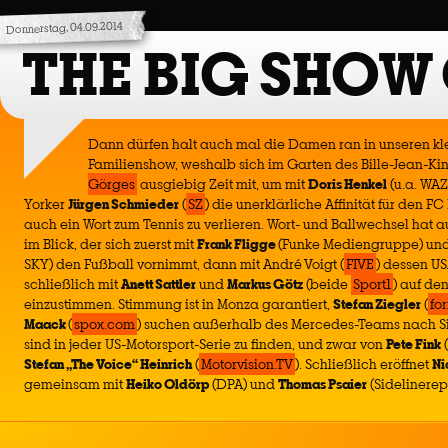
Donnerstag, 04.09.2014
THE BIG SHOW
Dann dürfen halt auch mal die Damen ran in unseren kl
Familienshow, weshalb sich im Garten des Bille-Jean-Ki
Görges
ausgiebig Zeit mit, um mit
Doris Henkel
(u.a. WAZ
Yorker
Jürgen Schmieder
(
SZ
) die unerklärliche Affinität für den F
auch ein Wort zum Tennis zu verlieren. Wort- und Ballwechsel hat 
im Blick, der sich zuerst mit
Frank Fligge
(Funke Mediengruppe) un
SKY) den Fußball vornimmt, dann mit André Voigt (
FIVE
) dessen US
schließlich mit
Anett Sattler
und
Markus Götz
(beide
Sport1
) auf de
einzustimmen. Stimmung ist in Monza garantiert,
Stefan Ziegler
(
fo
Maack
(
spox.com
) suchen außerhalb des Mercedes-Teams nach Si
sind in jeder US-Motorsport-Serie zu finden, und zwar von
Pete Fink
(
Stefan „The Voice“ Heinrich
(
Motorvision.TV
). Schließlich eröffnet
Ni
gemeinsam mit
Heiko Oldörp
(DPA) und
Thomas Psaier
(Sidelinerep