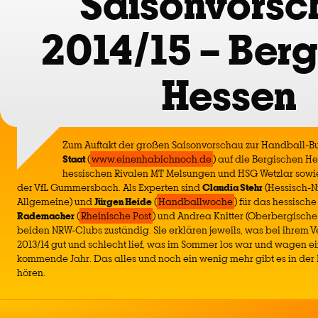
Saisonvorsc
2014/15 – Berg
Hessen
Zum Auftakt der großen Saisonvorschau zur Handball-B
Staat
(
www.einenhabichnoch.de
) auf die Bergischen H
hessischen Rivalen MT Melsungen und HSG Wetzlar sowi
der VfL Gummersbach. Als Experten sind
Claudia Stehr
(Hessisch-N
Allgemeine) und
Jürgen Heide
(
Handballwoche
) für das hessisch
Rademacher
(
Rheinische Post
) und Andrea Knitter (Oberbergische 
beiden NRW-Clubs zuständig. Sie erklären jeweils, was bei ihrem Ve
2013/14 gut und schlecht lief, was im Sommer los war und wagen e
kommende Jahr. Das alles und noch ein wenig mehr gibt es in de
hören.