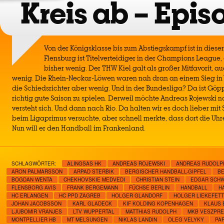
Kreis ab – Epis
Von der Königsklasse bis zum Abstiegskampf ist in diese
Flensburg ist Titelverteidiger in der Champions League
bisher wenig. Der THW Kiel galt als großer Mitfavorit, 
wenig. Die Rhein-Neckar-Löwen waren nah dran an einem Sieg in
die Schiedsrichter aber wenig. Und in der Bundesliga? Da ist Gö
richtig gute Saison zu spielen. Derweil möchte Andreas Rojewski na
versteht sich. Und dann nach Rio. Da halten wir es doch lieber mit 
beim Ligaprimus versuchte, aber schnell merkte, dass dort die Uhr
Nun will er den Handball im Frankenland.
SCHLAGWÖRTER:
ALINGSAS HK
ANDREAS ROJEWSKI
ANDREAS RUDOLP
ARON PALMARSSON
ARPAD STERBIK
BERGISCHER HANDBALL-GIPFEL
BE
BOGDAN WENTA
CHEKHOVSKIE MEDVEDI
CHRISTIAN STEIN
EDGAR SCH
FLENSBORG AVIS
FRANK BERGEMANN
FÜCHSE BERLIN
HANDBALL
H
HC ERLANGEN
HC PPD ZAGREB
HOLGER GLANDORF
HOLGER LIEKEFETT
JOHAN JACOBSSON
KARL GLADECK
KIF KOLDING KOPENHAGEN
KLAUS 
LJUBOMIR VRANJES
LTV WUPPERTAL
MATTHIAS RUDOLPH
MKB VESZPR
MONTPELLIER HB
MT MELSUNGEN
NIKLAS LANDIN
OLEG VELYKY
PAR