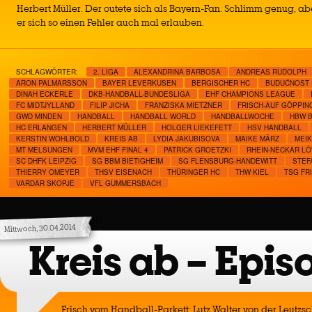
Herbert Müller. Der outete sich als Bayern-Fan. Schlimm genug, ab
er sich so einen Fehler auch mal erlauben.
SCHLAGWÖRTER:
2. LIGA
ALEXANDRINA BARBOSA
ANDREAS RUDOLPH
ARON PALMARSSON
BAYER LEVERKUSEN
BERGISCHER HC
BUDUĆNOST
DINAH ECKERLE
DKB-HANDBALL-BUNDESLIGA
EHF CHAMPIONS LEAGUE
FC MIDTJYLLAND
FILIP JICHA
FRANZISKA MIETZNER
FRISCH-AUF GÖPPIN
GWD MINDEN
HANDBALL
HANDBALL WORLD
HANDBALLWOCHE
HBW B
HC ERLANGEN
HERBERT MÜLLER
HOLGER LIEKEFETT
HSV HANDBALL
KERSTIN WOHLBOLD
KREIS AB
LYDIA JAKUBISOVA
MAIKE MÄRZ
MEI
MT MELSUNGEN
MVM EHF FINAL 4
PATRICK GROETZKI
RHEIN-NECKAR L
SC DHFK LEIPZIG
SG BBM BIETIGHEIM
SG FLENSBURG-HANDEWITT
STEF
THIERRY OMEYER
THSV EISENACH
THÜRINGER HC
THW KIEL
TSG FR
VARDAR SKOPJE
VFL GUMMERSBACH
Mittwoch, 30.04.2014
Kreis ab – Epis
Frisch vom Handball-Parkett: Lutz Walter von der Leutzsc