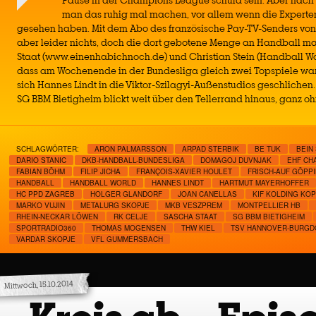
Pause in der Champions League schuld sein. Aber nach 
man das ruhig mal machen, vor allem wenn die Experten 
gesehen haben. Mit dem Abo des französische Pay-TV-Senders von
aber leider nichts, doch die dort gebotene Menge an Handball m
Staat (www.einenhabichnoch.de) und Christian Stein (Handball Wor
dass am Wochenende in der Bundesliga gleich zwei Topspiele wa
sich Hannes Lindt in die Viktor-Szilagyi-Außenstudios geschlichen
SG BBM Bietigheim blickt weit über den Tellerrand hinaus, ganz oh
SCHLAGWÖRTER:
ARON PALMARSSON
ARPAD STERBIK
BE TUK
BEIN
DARIO STANIC
DKB-HANDBALL-BUNDESLIGA
DOMAGOJ DUVNJAK
EHF CH
FABIAN BÖHM
FILIP JICHA
FRANÇOIS-XAVIER HOULET
FRISCH-AUF GÖPP
HANDBALL
HANDBALL WORLD
HANNES LINDT
HARTMUT MAYERHOFFER
HC PPD ZAGREB
HOLGER GLANDORF
JOAN CANELLAS
KIF KOLDING KO
MARKO VUJIN
METALURG SKOPJE
MKB VESZPREM
MONTPELLIER HB
RHEIN-NECKAR LÖWEN
RK CELJE
SASCHA STAAT
SG BBM BIETIGHEIM
SPORTRADIO360
THOMAS MOGENSEN
THW KIEL
TSV HANNOVER-BURGD
VARDAR SKOPJE
VFL GUMMERSBACH
Mittwoch, 15.10.2014