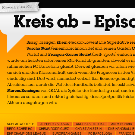
Mittwoch, 23.04.2014
Kreis ab – Epis
Bissig, bissiger, Rhein-Neckar-Löwen! Die Superlative r
Sascha Staat
(einenhabichnoch.de) und seinen Gästen
C
World) und
François-Xavier Houlet
(beIN Sports) einfach 
würde am liebsten sofort einen RNL-Fanclub gründen, obwohl er 
ruhmreichen FC Barcelona glaubt. Derweil glauben vor allem wied
an sich und den Klassenerhalt, auch wenn die Prognosen in den Vi
eindeutig sind. Dort wird, zumindest verbal, Iker Romero gehuldigt,
Abschiedstour durch die Welt des Handballs befindet. Im exklusive
Marcus Rominger
von GOAL die Spieler der Bundesliga auf, auch m
hinaus zu schauen und erklärt gleichzeitig, dass Sportpolitik leide
Akteure ausgetragen wird.
SCHLAGWÖRTER:
ALFRED GISLASON
ANDREAS PALICKA
ANDY SCHMID
BERGISCHER HC
CHEMA RODRIGUEZ
CHRISTIAN STEIN
DKB-HANDBALL-B
EHF CHAMPIONS LEAGUE
EUROPEAN GAMES
FC BARCELONA
FRANÇOIS