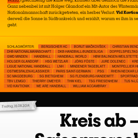
World
) gleichzeitig die Ruhe weg, kritisiert aber dennoch die Pla
Ganz nebenbei ist mit Holger Glandorf ein Mit-Autor des Wintermä
Nationalmannschaft zurückgetreten, ein herber Verlust.
Vid Kavticn
derweil die Sonne in Südfrankreich und erzählt, warum es ihm in s
geht.
SCHLAGWÖRTER:
BERGISCHER HC
BORUT MAČKOVŠEK
CHRISTIAN BEN
DHB-NATIONALMANNSCHAFT
DKB-HANDBALL-BUNDESLIGA
DOPPELSPIELTAG
GWD MINDEN
HANDBALL
HANDBALL WORLD
HBW BALINGEN-WEILSTETT
HOLGER GLANDORF
HSG WETZLAR
JÖRG FÖSTE
JURE DOLENEC
KRE
LIGUE NATIONAL HANDBALL
LNH
MINDENER TAGEBLATT
MONTPELLIER H
OSTWESFALEN-KLASSIKER
PARIS SAINT-GERMAIN
PSG
RHEIN-NECKAR 
SC MAGDEBURG
SG BIETIGHEIM
SG FLENSBURG-HANDEWITT
SPORTRAD
TBV LEMGO
THIERRY OMEYER
THW KIEL
TSG FRIESENHEIM
TUS N-L
VID KAVTICNIK
WE ARE HANDBALL
WILLIAM ACCAMBRAY
Freitag, 15.08.2014
Kreis ab 