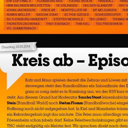
EHF-CUP FINAL 4
FLENSBORG AVIS
FÜCHSE BERLIN
HANDBALL
HAND
HBW BALINGEN-WEILSTETTEN
HC ERLANGEN
HOLGER GLANDORF
HSV 
JOHAN JAKOBSSON
KREIS AB
MONTPELLIER HB
MT MELSUNGEN
RH
RUWEN MÖLLER
SASCHA STAAT
SC PICK SZEGED
SCHIEDSRICHTER
SG FLENSBURG-HANDEWITT
STEFFEN WEINHOLD
TBV LEMGO
THOMAS 
THORSTEN ZACHARIAS
THSV EISENACH
THW KIEL
TSG FRIESENHEIM
VFL GUMMERSBACH
Dienstag, 13.05.2014
Kreis ab – Epis
Katz und Maus spielen derzeit die Zebras und Löwen mi
deswegen steht den Handballfans ein Saisonfinale der E
ganz so rosig sieht es in Hamburg aus, wo der HSV kurz v
steht. Aus diesem Grund hat Moderator
Sascha Staat
(einenhabich
Stein
(Handball World) noch
Stefan Flomm
(Handballwoche) eingela
Hoffnung noch nicht aufgegeben hat. In Kiel und Mannheim träumen
ein Rekordergebnis jagt das nächste. Die Feier muss allerdings w
Friesenheim schon jubeln darf. Keine Feierbeschränkungen gibt es 
THC steht endgültig als Meister fest. Wir sprachen direkt nach de