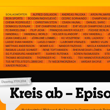
SCHLAGWÖRTER:
ALFRED GISLASON
ANDREAS PALICKA
ARON PALMAR
BEIN SPORTS
BOGDAN RADIVOJEVIĆ
CEDRIC SORHAINDO
CHAMPIONS L
CHEMA RODRIGUEZ
CHRISTIAN STEIN
CSABA HAJNAL
DANIJEL SARIC
DOMAGOJ DUVNJAK
EHF CHAMPIONS LEAGUE
EHF VELUX CHAMPIONS LEAG
FC BARCELONA
FILIP JICHA
FRANÇOIS-XAVIER HOULET
FÜCHSE BERLIN
HANDBALL
HANDBALL WORLD
HOLGER GLANDORF
HSV HANDBALL
J
JOAN CANELLAS
JÖRN-UWE LOMMEL
KC VESZPREM
KIRIL LAZAROV
LASSE SVAN HANSEN
LASZLO NAGY
LJUBOMIR VRANJES
MARKO VUJIN
MATTHIAS ANDERSSON
MOMIR ILIC
NANDOR FAZEKAS
NIKOLA KARABATI
RASMUS LAUGE SCHMIDT
RENE TOFT-HANSEN
RHEIN-NECKAR LÖWEN
SA
SG FLENSBURG-HANDEWITT
SIARHEI RUTENKA
SÖREN RASMUSSEN
STE
THOMAS MOGENSEN
THÜRINGER HC
THW KIEL
TSV HANNOVER-BURGDO
TUS NETTELSTEDT-LÜBBECKE
TV NIEDERWÜRZBACH
VARDAR SKOPJE
V
XAVIER PASCUAL
Dienstag, 27.05.2014
Kreis ab – Epis