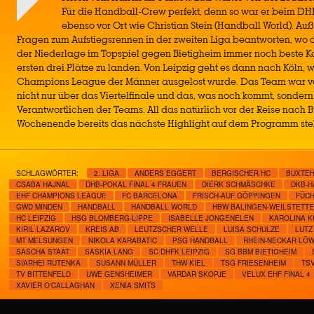
Für die Handball-Crew perfekt, denn so war er beim DHB
ebenso vor Ort wie Christian Stein (Handball World). Au
Fragen zum Aufstiegsrennen in der zweiten Liga beantworten, wo d
der Niederlage im Topspiel gegen Bietigheim immer noch beste Ka
ersten drei Plätze zu landen. Von Leipzig geht es dann nach Köln, w
Champions League der Männer ausgelost wurde. Das Team war vor
nicht nur über das Viertelfinale und das, was noch kommt, sonder
Verantwortlichen der Teams. All das natürlich vor der Reise nach
Wochenende bereits das nächste Highlight auf dem Programm ste
SCHLAGWÖRTER:
2. LIGA
ANDERS EGGERT
BERGISCHER HC
BUXTEH
CSABA HAJNAL
DHB-POKAL FINAL 4 FRAUEN
DIERK SCHMÄSCHKE
DKB-H
EHF CHAMPIONS LEAGUE
FC BARCELONA
FRISCH-AUF GÖPPINGEN
FÜCH
GWD MINDEN
HANDBALL
HANDBALL WORLD
HBW BALINGEN-WEILSTETT
HC LEIPZIG
HSG BLOMBERG-LIPPE
ISABELLE JONGENELEN
KAROLINA K
KIRIL LAZAROV
KREIS AB
LEUTZSCHER WELLE
LUISA SCHULZE
LUTZ
MT MELSUNGEN
NIKOLA KARABATIC
PSG HANDBALL
RHEIN-NECKAR LÖ
SASCHA STAAT
SASKIA LANG
SC DHFK LEIPZIG
SG BBM BIETIGHEIM
SIARHEI RUTENKA
SUSANN MÜLLER
THW KIEL
TSG FRIESENHEIM
TS
TV BITTENFELD
UWE GENSHEIMER
VARDAR SKOPJE
VELUX EHF FINAL 4
XAVIER O'CALLAGHAN
XENIA SMITS