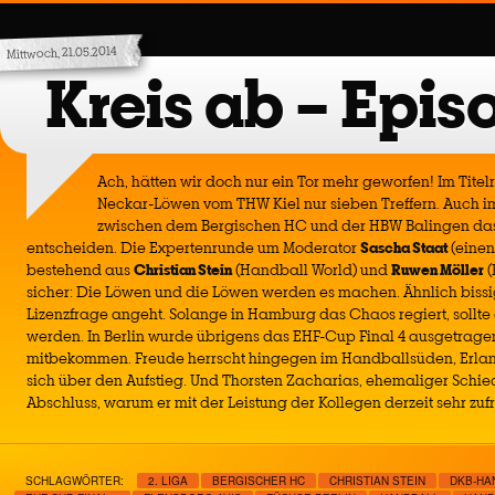
Mittwoch, 21.05.2014
Kreis ab – Epis
Ach, hätten wir doch nur ein Tor mehr geworfen! Im Titel
Neckar-Löwen vom THW Kiel nur sieben Treffern. Auch 
zwischen dem Bergischen HC und der HBW Balingen das 
entscheiden. Die Expertenrunde um Moderator
Sascha Staat
(einen
bestehend aus
Christian Stein
(Handball World) und
Ruwen Möller
(
sicher: Die Löwen und die Löwen werden es machen. Ähnlich bissig
Lizenzfrage angeht. Solange in Hamburg das Chaos regiert, sollte 
werden. In Berlin wurde übrigens das EHF-Cup Final 4 ausgetrage
mitbekommen. Freude herrscht hingegen im Handballsüden, Erlan
sich über den Aufstieg. Und Thorsten Zacharias, ehemaliger Schied
Abschluss, warum er mit der Leistung der Kollegen derzeit sehr zufr
SCHLAGWÖRTER:
2. LIGA
BERGISCHER HC
CHRISTIAN STEIN
DKB-HA