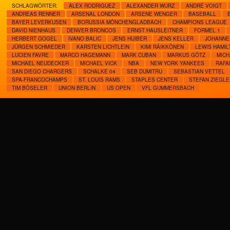
SCHLAGWÖRTER:
ALEX RODRIGUEZ
ALEXANDER WURZ
ANDRÉ VOIGT
ANDREAS RENNER
ARSENAL LONDON
ARSENE WENGER
BASEBALL
BAYER LEVERKUSEN
BORUSSIA MÖNCHENGLADBACH
CHAMPIONS LEAGUE
DAVID NIENHAUS
DENVER BRONCOS
ERNST HAUSLEITNER
FORMEL 1
HERBERT GOGEL
IVANO BALIC
JENS HUIBER
JENS KELLER
JOHANNE
JÜRGEN SCHMIEDER
KARSTEN LICHTLEIN
KIMI RÄIKKÖNEN
LEWIS HAMIL
LUCIEN FAVRE
MARCO HAGEMANN
MARK CUBAN
MARKUS GÖTZ
MICH
MICHAEL NEUDECKER
MICHAEL VICK
NBA
NEW YORK YANKEES
RAFA
SAN DIEGO CHARGERS
SCHALKE 04
SEB DUMITRU
SEBASTIAN VETTEL
SPA-FRANCOCHAMPS
ST. LOUIS RAMS
STAPLES CENTER
STEFAN ZIEGLE
TIM BÖSELER
UNION BERLIN
US OPEN
VFL GUMMERSBACH