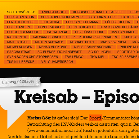
SCHLAGWÖRTER:
ANDREJ KOGUT
BERGISCHER HANDBALL-GIPFEL
BERG
CHRISTIAN STEIN
CHRISTOPER NORDMEYER
CLAUDIA STEHR
DAGUR SI
FENIX TOULOUSE
FILIP JICHA
FLORIAN KEHRMANN
FÜCHSE BERLIN
HC ERLANGEN
HC PPD ZAGREB
HEINER BRAND
HESSISCH-NIEDERSÄCHS
HOLGER GLANDORF
HSG WETZLAR
HSV DÜSSELDORF
HSV HANDBALL
KAI HÄFNER
KAI WANDSCHNEIDER
KIF KOLDING KOPENHAGEN
KREIS AB
MAIT PATRAIL
MARTIN SCHWALB
MICHAEL ROTH
MKB VESZPREM
MOM
MT MELSUNGEN
NENAD VUCKOVIC
NIELS PFANNENSCHMIDT
PHILIPP MÜ
SASCHA STAAT
SG FLENSBURG-HANDEWITT
SG SOLINGEN
SPORTRADIO
SVEN-SÖREN CHRISTOPHERSEN
TBV LEMGO
THW KIEL
TSG FRIESENHEI
TUS N-LÜBBECKE
VFL GUMMERSBACH
Dienstag, 09.09.2014
Kreisab – Epis
Markus Götz
ist außer sich! Der
Sport1
-Kommentator kön
Betrachtung des HSV-Kaders verbal ausrasten, quasi. Be
(www.einenhabichnoch.de) lässt er jedenfalls kein gute
Norddeutschen. Dabei hat er eigentlich blendende Laune, denn d