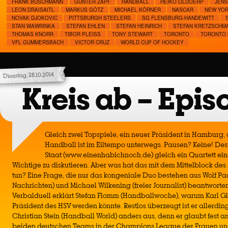
FRANK BUSCHMANN
GÜNTER ZAPF
HANDBALL
HEIKO OLDOERP
JENS
LEON DRAISAITL
MARKUS GÖTZ
MICHAEL KÖRNER
NASCAR
NEW YOR
NOVAK DJOKOVIC
PITTSBURGH STEELERS
SG FLENSBURG-HANDEWITT
STAN WAWRINKA
STEFAN EHLEN
STEFAN HEINRICH
STEFAN KRETZSCHM
THOMAS KNORR
TIBOR PLEISS
TONY STEWART
TORONTO
TORONTO 
VFL GUMMERSBACH
VICTOR CRUZ
WORLD CUP OF HOCKEY
Dienstag, 28.10.2014
Kreis ab – Epis
Gleich zwei Topspiele, ein neuer Präsident in Hamburg, 
Handball ist im Eiltempo unterwegs. Pausen? Keine! De
Staat (www.einenhabichnoch.de) gleich ein Quartett ei
Wichtige zu diskutieren. Aber was hat das mit dem Mittelblock de
tun? Eine Frage, die nur das kongeniale Duo bestehen aus Wolf P
Nachrichten) und Michael Wilkening (freier Journalist) beantwort
Verbalduell erklärt Stefan Flomm (Handballwoche), warum Karl Gl
Präsident des HSV werden könnte. Restlos überzeugt ist er allerding
Christian Stein (Handball World) anders aus, denn er glaubt fest
beiden deutschen Teams in der Champions League der Frauen und 