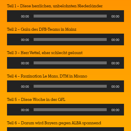
Teil 1 – Diese herrlichen, unbelohnten Niederländer
Audio
00:00
00:00
Player
Teil 2 – Gala des DFB-Teams in Mainz
Audio
00:00
00:00
Player
Teil 3 – Herr Vettel, eher schlecht gelaunt
Audio
00:00
00:00
Player
Teil 4 – Faszination Le Mans, DTM in Misano
Audio
00:00
00:00
Player
Teil 5 – Diese Woche in der GFL
Audio
00:00
00:00
Player
Teil 6 – Darum wird Bayern gegen ALBA spannend