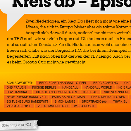
Kreis ab – Epis
Zwei Niederlagen, ein Sieg. Das liest sich nicht wie eine
Löwen, die sich in Europa bisher eher als zahme Katzen p
hangelt sich derweil durch, national macht man weiterh
der THW nach wie vor viele Fragen auf. Die hat man auch in Hanno
mal so auftreten. Konstanz? Für die Niedersachsen wohl eher eine
freuen sich Clubs wie der Bergische HC, die bei ihrem Heimspiel
begeisterten. Luft nach oben hat derweil der TBV Lemgo. Auch bei
es beim Croatia Cup nicht wie gewünscht.
SCHLAGWÖRTER:
BERGISCHER HANDBALL-GIPFEL
BERGISCHER HC
CHR
DHB-FRAUEN
FÜCHSE BERLIN
HANDBALL
HANDBALL WORLD
HC ERL
HSV HANDBALL
KIF KOLDING KOPENHAGEN
KREIS AB
MKB VESZPREM
NEUE PRESSE HANNOVER
PARIS SAINT-GERMAIN
RHEIN-NECKAR LÖWEN
SG FLENSBURG-HANDEWITT
SIMON LANGE
SPORTRADIO360
THW KIEL
VARDAR SKOPJE
VFL GUMMERSBACH
WISLA PLOCK
Mittwoch, 08.10.2014