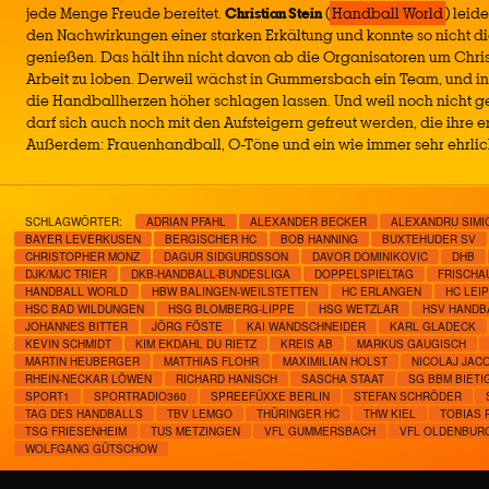
jede Menge Freude bereitet.
Christian Stein
(
Handball World
) leid
den Nachwirkungen einer starken Erkältung und konnte so nicht di
genießen. Das hält ihn nicht davon ab die Organisatoren um Christ
Arbeit zu loben. Derweil wächst in Gummersbach ein Team, und in B
die Handballherzen höher schlagen lassen. Und weil noch nicht g
darf sich auch noch mit den Aufsteigern gefreut werden, die ihre e
Außerdem: Frauenhandball, O-Töne und ein wie immer sehr ehrli
SCHLAGWÖRTER:
ADRIAN PFAHL
ALEXANDER BECKER
ALEXANDRU SIMI
BAYER LEVERKUSEN
BERGISCHER HC
BOB HANNING
BUXTEHUDER SV
CHRISTOPHER MONZ
DAGUR SIDGURDSSON
DAVOR DOMINIKOVIC
DHB
DJK/MJC TRIER
DKB-HANDBALL-BUNDESLIGA
DOPPELSPIELTAG
FRISCHA
HANDBALL WORLD
HBW BALINGEN-WEILSTETTEN
HC ERLANGEN
HC LEIP
HSC BAD WILDUNGEN
HSG BLOMBERG-LIPPE
HSG WETZLAR
HSV HANDB
JOHANNES BITTER
JÖRG FÖSTE
KAI WANDSCHNEIDER
KARL GLADECK
KEVIN SCHMIDT
KIM EKDAHL DU RIETZ
KREIS AB
MARKUS GAUGISCH
MARTIN HEUBERGER
MATTHIAS FLOHR
MAXIMILIAN HOLST
NICOLAJ JAC
RHEIN-NECKAR LÖWEN
RICHARD HANISCH
SASCHA STAAT
SG BBM BIETI
SPORT1
SPORTRADIO360
SPREEFÜXXE BERLIN
STEFAN SCHRÖDER
TAG DES HANDBALLS
TBV LEMGO
THÜRINGER HC
THW KIEL
TOBIAS 
TSG FRIESENHEIM
TUS METZINGEN
VFL GUMMERSBACH
VFL OLDENBUR
WOLFGANG GÜTSCHOW