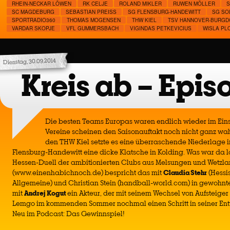
RHEIN-NECKAR LÖWEN
RK CELJE
ROLAND MIKLER
RUWEN MÖLLER
S
SC MAGDEBURG
SEBASTIAN PREISS
SG FLENSBURG-HANDEWITT
SG SO
SPORTRADIO360
THOMAS MOGENSEN
THW KIEL
TSV HANNOVER-BURGD
VARDAR SKOPJE
VFL GUMMERSBACH
VIGINDAS PETKEVICIUS
WISLA PL
Dienstag, 30.09.2014
Kreis ab – Epis
Die besten Teams Europas waren endlich wieder im Eins
Vereine scheinen den Saisonauftakt noch nicht ganz w
den THW Kiel setzte es eine überraschende Niederlage i
Flensburg-Handewitt eine dicke Klatsche in Kolding. Was war da lo
Hessen-Duell der ambitionierten Clubs aus Melsungen und Wetzl
(www.einenhabichnoch.de) bespricht das mit
Claudia Stehr
(Hessi
Allgemeine) und Christian Stein (handball-world.com) in gewohnte
mit
Andrej Kogut
ein Akteur, der mit seinem Wechsel von Aufsteige
Lemgo im kommenden Sommer nochmal einen Schritt in seiner En
Neu im Podcast: Das Gewinnspiel!