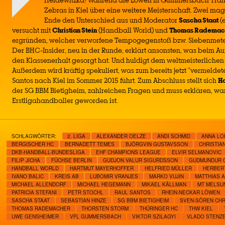
Heidewitzka! Während die Löwen in Gummersbach Träne
Zebras in Kiel über eine weitere Meisterschaft. Zwei 
Ende den Unterschied aus und Moderator
Sascha Staat
(
versucht mit
Christian Stein
(Handball World) und
Thomas Rademac
ergründen, welcher verworfene Tempogegenstoß bzw. Siebenmeter 
Der BHC-Insider, neu in der Runde, erklärt ansonsten, was beim Auf
den Klassenerhalt gesorgt hat. Und huldigt dem weltmeisterlich
Außerdem wird kräftig spekuliert, was zum bereits jetzt “vermelde
Santos nach Kiel im Sommer 2015 führt. Zum Abschluss stellt sich
Ha
der SG BBM Bietigheim, zahlreichen Fragen und muss erklären, wa
Erstligahandballer geworden ist.
SCHLAGWÖRTER:
2. LIGA
ALEXANDER OELZE
ANDI SCHMID
ANNA LO
BERGISCHER HC
BERNADETT TEMES
BJÖRGVIN GUSTAVSSON
CHRISTIA
DKB-HANDBALL-BUNDESLIGA
EHF CHAMPIONS LEAGUE
ELVIR SELMANOVIC
FILIP JICHA
FÜCHSE BERLIN
GUDJON VALUR SIGURDSSON
GUDMUNDUR 
HANDBALL WORLD
HARTMUT MAYERHOFFER
HELFRIED MÜLLER
HERBER
IVANO BALIC
KREIS AB
LUBOMIR VRANJES
MARKO VUJIN
MATTHIAS 
MICHAEL ALLENDORF
MICHAEL HEGEMANN
MIKAEL KÄLLMAN
MT MELSU
PATRICIA STEFANI
PETR STOCHL
RAUL SANTOS
RHEIN-NECKAR LÖWEN
SASCHA STAAT
SEBASTIAN HINZE
SG BBM BIETIGHEIM
SVEN-SÖREN CH
THOMAS RADEMACHER
THORSTEN STORM
THÜRINGER HC
THW KIEL
UWE GENSHEIMER
VFL GUMMERSBACH
VIKTOR SZILAGYI
VLADO STENZ