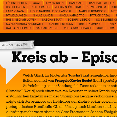
FÜCHSE BERLIN
GOAL
GWD MINDEN
HANDBALL
HANDBALL WORLD
HC ERLANGEN
IKER ROMERO
JOHAN SJÖSTRAND
KC VESZPREM
KIR
LASZLO NAGY
LIGUE NATIONALE DE HANDBALL
MARCUS ROMINGER
MET
MT MELSUNGEN
NIKLAS LANDIN
NIKOLA KARABATIC
PATRICK CAZAL
RHEIN-NECKAR LÖWEN
SASCHA STAAT
SC DHFK LEIPZIG
SG BBM BIETIG
SG FLENSBURG-HANDEWITT
SIARHEI RUTENKA
THIERRY OMEYER
THW K
UWE GENSHEIMER
VARDAR SKOPJE
VFL GUMMERSBACH
VICTOR TOMAS
Mittwoch, 02.04.2014
Kreis ab – Epis
Welch Glück für Moderator
Sascha Staat
(einenhabichnoc
Reifenwechsel von
François-Xavier Houlet
(beIN Sports) g
Aufzeichnung seiner Sendung fiel. Denn so konnte er ne
(Handball World) noch einen zweiten Experten in seiner Runde beg
erstaunlichen Ergebnisse in der Champions League verbal ausei
zeigte sich der Franzose als Liebhaber der Rhein-Neckar-Löwen u
portugiesischen Handballs. Ob ein Umzug nach Lissabon kurz bevor 
allerdings nicht, wagt aber eine klare Prognose in Sachen Königs