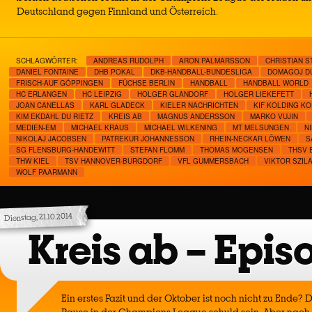
Deutschland gegen Finnland und Österreich.
SCHLAGWÖRTER:
ANDREAS RUDOLPH
ARON PALMARSSON
CHRISTIAN S
DANIEL FONTAINE
DHB POKAL
DKB-HANDBALL-BUNDESLIGA
DOMAGOJ D
FRISCH-AUF GÖPPINGEN
FÜCHSE BERLIN
HANDBALL
HANDBALL WORLD
HC ERLANGEN
HC LEIPZIG
HOLGER GLANDORF
HOLGER LIEKEFETT
JOAN CANELLAS
KARL GLADECK
KIELER NACHRICHTEN
KIF KOLDING K
KIM EKDAHL DU RIETZ
KREIS AB
MAGNUS ANDERSSON
MARKO VUJIN
MEDIEN-EM
MICHAEL KRAUS
MICHAEL WILKENING
MT MELSUNGEN
N
NIKOLAJ JACOBSEN
PATREKUR JOHANNESSON
RHEIN-NECKAR LÖWEN
S
SG FLENSBURG-HANDEWITT
STEFAN FLOMM
THOMAS MOGENSEN
THSV 
THW KIEL
TSV HANNOVER-BURGDORF
VFL GUMMERSBACH
VIKTOR SZIL
WOLF PAARMANN
Dienstag, 21.10.2014
Kreis ab – Epis
Ein erstes Fazit und der Oktober ist noch nicht zu Ende?