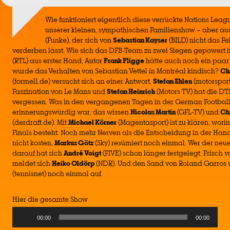
Wie funktioniert eigentlich diese verrückte Nations Leagu
unserer kleinen, sympathischen Familienshow – aber a
(Funke), der sich von
Sebastian Kayser
(BILD) nicht das Fe
verderben lässt. Wie sich das DFB-Team zu zwei Siegen gepowert 
(RTL) aus erster Hand, Autor
Frank Fligge
hätte auch noch ein paa
wurde das Verhalten von Sebastian Vettel in Montréal kindisch?
Ch
(formel1.de) versucht sich an einer Antwort,
Stefan Ehlen
(motorsport
Faszination von Le Mans und
Stefan Heinrich
(Motors TV) hat die DT
vergessen. Was in den vergangenen Tagen in der German Footbal
erinnerungswürdig war, das wissen
Nicolas Martin
(GFL-TV) und
Ch
(derdraft.de). Mit
Michael Körner
(Magentasport) ist zu klären, wori
Finals besteht. Noch mehr Nerven als die Entscheidung in der Han
nicht kosten,
Markus Götz
(Sky) resümiert noch einmal. Wer der ne
darauf hat sich
André Voigt
(FIVE) schon länger festgelegt. Frisch 
meldet sich
Heiko Oldörp
(NDR). Und den Sand von Roland Garros 
(tennisnet) noch einmal auf.
Hier die gesamte Show
Audio
00:00
00:00
Player