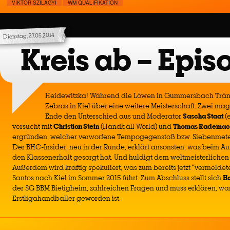
VIKTOR SZILAGYI
WM QUALIFIKATION
Dienstag, 27.05.2014
Kreis ab – Epis
Heidewitzka! Während die Löwen in Gummersbach Träne
Zebras in Kiel über eine weitere Meisterschaft. Zwei 
Ende den Unterschied aus und Moderator
Sascha Staat
(
versucht mit
Christian Stein
(Handball World) und
Thomas Rademac
ergründen, welcher verworfene Tempogegenstoß bzw. Siebenmeter 
Der BHC-Insider, neu in der Runde, erklärt ansonsten, was beim Auf
den Klassenerhalt gesorgt hat. Und huldigt dem weltmeisterlich
Außerdem wird kräftig spekuliert, was zum bereits jetzt “vermelde
Santos nach Kiel im Sommer 2015 führt. Zum Abschluss stellt sich
Ha
der SG BBM Bietigheim, zahlreichen Fragen und muss erklären, wa
Erstligahandballer geworden ist.