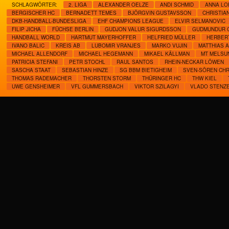
SCHLAGWÖRTER:
2. LIGA
ALEXANDER OELZE
ANDI SCHMID
ANNA LO
BERGISCHER HC
BERNADETT TEMES
BJÖRGVIN GUSTAVSSON
CHRISTIA
DKB-HANDBALL-BUNDESLIGA
EHF CHAMPIONS LEAGUE
ELVIR SELMANOVIC
FILIP JICHA
FÜCHSE BERLIN
GUDJON VALUR SIGURDSSON
GUDMUNDUR 
HANDBALL WORLD
HARTMUT MAYERHOFFER
HELFRIED MÜLLER
HERBER
IVANO BALIC
KREIS AB
LUBOMIR VRANJES
MARKO VUJIN
MATTHIAS 
MICHAEL ALLENDORF
MICHAEL HEGEMANN
MIKAEL KÄLLMAN
MT MELSU
PATRICIA STEFANI
PETR STOCHL
RAUL SANTOS
RHEIN-NECKAR LÖWEN
SASCHA STAAT
SEBASTIAN HINZE
SG BBM BIETIGHEIM
SVEN-SÖREN CH
THOMAS RADEMACHER
THORSTEN STORM
THÜRINGER HC
THW KIEL
UWE GENSHEIMER
VFL GUMMERSBACH
VIKTOR SZILAGYI
VLADO STENZ