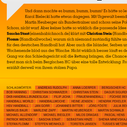
Und dann machte es bumm, bumm, bumm! Es hätte so lei
Karol Bielecki hatte etwas dagegen. Mit Urgewalt beende
Martin Heuberger als Bundestrainer und schoss seine Po
Schoss, nicht warf. Aber keiner hatte so wirklich die passende Ide
Sascha Staat
(einenhabichnoch.de) klärt mit
Christian Stein
(Handba
Flomm
(Handballwoche), warum sich niemand zuständig fühlte un
für den deutschen Handball hat. Aber auch die Isländer, Serben
Wochenende blöd aus der Wäsche. Nicht wirklich besser läuft es de
Gang vor das Schiedsgericht soll die Rettung bringen, die Chance
freut man sich beim Bergischen HC über eine tolle Entwicklung. F
erzählt derweil von ihrem stolzen Papa.
SCHLAGWÖRTER:
ANDREAS RUDOLPH
ANNA LOERPER
BERGISCHER HC
BOB HANNING
CHRISTIAN SCHWARZER
CHRISTIAN STEIN
DAGUR SIGUR
DKB-HANDBALL-BUNDESLIGA
FILIP JICHA
FRAUENHANDBALL
FÜCHSE BE
HANDBALL WORLD
HANDBALLWOCHE
HEINE JENSEN
HENDRIK PEKELER
HSV HANDBALL
JAN GORR
JOHANNES BITTER
JÖRG FÖSTE
JULIA B
MARKUS BAUR
MARLENE ZAPF
MARTIN HEUBERGER
MARTIN SCHWALB
MICHAEL ALLENDORF
MICHAEL BIEGLER
MILOS DRAGAS
PASCAL HENS
PATRICK WIENCEK
SASCHA STAAT
SEBASTIAN HINZE
SHENIA MINEVSKAJ
STEFAN FLOMM
STEFFEN WEINHOLD
TORSTEN JANSEN
TUSSIES METZI