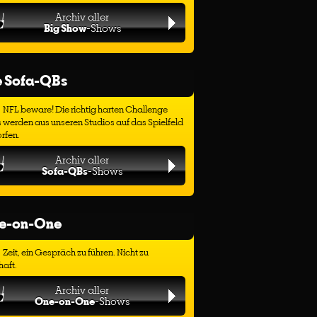
Archiv aller
Big Show
-Shows
e Sofa-QBs
NFL beware! Die richtig harten Challenge
 werden aus unseren Studios auf das Spielfeld
rfen.
Archiv aller
Sofa-QBs
-Shows
e-on-One
Zeit, ein Gespräch zu führen. Nicht zu
haft.
Archiv aller
One-on-One
-Shows