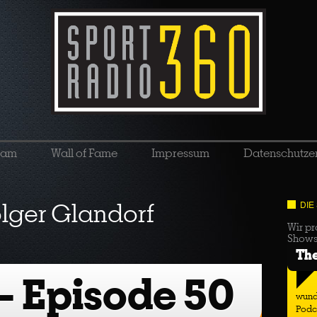
eam
Wall of Fame
Impressum
Datenschutze
lger Glandorf
DIE
Wir pr
Show
Th
 – Episode 50
wund
Podc