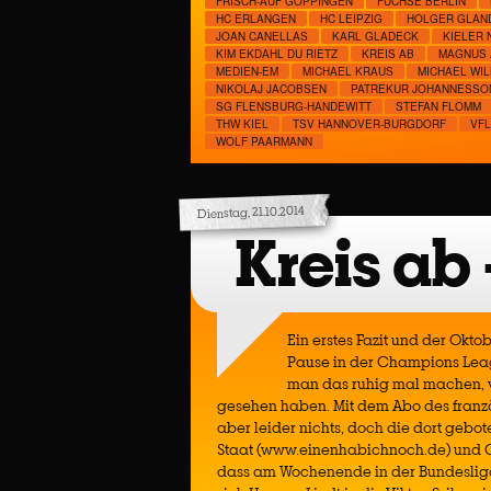
FRISCH-AUF GÖPPINGEN
FÜCHSE BERLIN
HC ERLANGEN
HC LEIPZIG
HOLGER GLAN
JOAN CANELLAS
KARL GLADECK
KIELER 
KIM EKDAHL DU RIETZ
KREIS AB
MAGNUS
MEDIEN-EM
MICHAEL KRAUS
MICHAEL WI
NIKOLAJ JACOBSEN
PATREKUR JOHANNESSO
SG FLENSBURG-HANDEWITT
STEFAN FLOMM
THW KIEL
TSV HANNOVER-BURGDORF
VF
WOLF PAARMANN
Dienstag, 21.10.2014
Kreis ab
Ein erstes Fazit und der Okto
Pause in der Champions Leag
man das ruhig mal machen, vo
gesehen haben. Mit dem Abo des franzö
aber leider nichts, doch die dort ge
Staat (www.einenhabichnoch.de) und Chr
dass am Wochenende in der Bundesliga