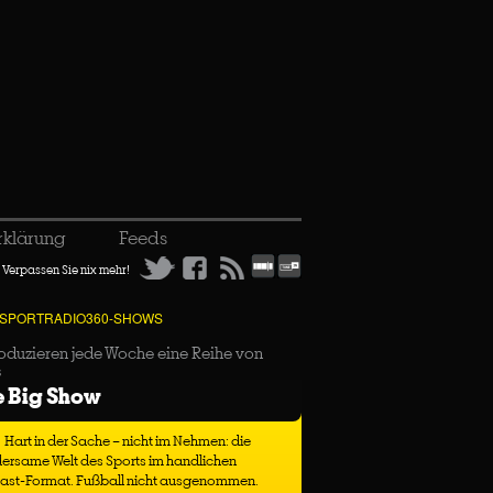
rklärung
Feeds
Verpassen Sie nix mehr!
 SPORTRADIO360-SHOWS
oduzieren jede Woche eine Reihe von
s
e Big Show
Hart in der Sache – nicht im Nehmen: die
ersame Welt des Sports im handlichen
ast-Format. Fußball nicht ausgenommen.