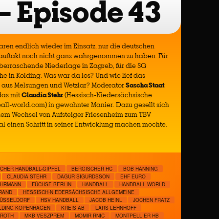
 – Episode 43
ren endlich wieder im Einsatz, nur die deutschen
auftakt noch nicht ganz wahrgenommen zu haben. Für
überraschende Niederlage in Zagreb, für die SG
e in Kolding. Was war da los? Und wie lief das
s aus Melsungen und Wetzlar? Moderator
Sascha Staat
das mit
Claudia Stehr
(Hessisch-Niedersächsische
all-world.com) in gewohnter Manier. Dazu gesellt sich
inem Wechsel von Aufsteiger Friesenheim zum TBV
inen Schritt in seiner Entwicklung machen möchte.
CHER HANDBALL-GIPFEL
BERGISCHER HC
BOB HANNING
CLAUDIA STEHR
DAGUR SIGURDSSON
EHF EURO
EHRMANN
FÜCHSE BERLIN
HANDBALL
HANDBALL WORLD
RAND
HESSISCH-NIEDERSÄCHSISCHE ALLGEMEINE
DÜSSELDORF
HSV HANDBALL
JACOB HEINL
JOCHEN FRATZ
OLDING KOPENHAGEN
KREIS AB
LARS LEHNHOFF
 ROTH
MKB VESZPREM
MOMIR RNIC
MONTPELLIER HB