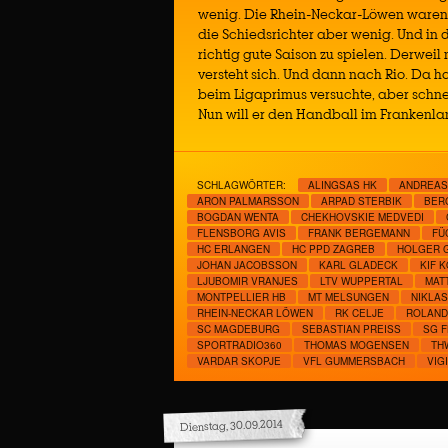
wenig. Die Rhein-Neckar-Löwen waren 
die Schiedsrichter aber wenig. Und in
richtig gute Saison zu spielen. Derwei
versteht sich. Und dann nach Rio. Da ha
beim Ligaprimus versuchte, aber schnel
Nun will er den Handball im Frankenla
SCHLAGWÖRTER:
ALINGSAS HK
ANDREAS
ARON PALMARSSON
ARPAD STERBIK
BER
BOGDAN WENTA
CHEKHOVSKIE MEDVEDI
FLENSBORG AVIS
FRANK BERGEMANN
FÜ
HC ERLANGEN
HC PPD ZAGREB
HOLGER 
JOHAN JACOBSSON
KARL GLADECK
KIF 
LJUBOMIR VRANJES
LTV WUPPERTAL
MAT
MONTPELLIER HB
MT MELSUNGEN
NIKLAS
RHEIN-NECKAR LÖWEN
RK CELJE
ROLAND
SC MAGDEBURG
SEBASTIAN PREISS
SG 
SPORTRADIO360
THOMAS MOGENSEN
TH
VARDAR SKOPJE
VFL GUMMERSBACH
VIG
Dienstag, 30.09.2014