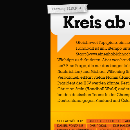
Dienstag, 28.10.2014
Kreis ab
Gleich zwei Topspiele, ein n
Handball ist im Eiltempo un
Staat (www.einenhabichnoch.
Wichtige zu diskutieren. Aber was hat
tun? Eine Frage, die nur das kongenia
Nachrichten) und Michael Wilkening (fr
Verbalduell erklärt Stefan Flomm (Han
Präsident des HSV werden könnte. Restlo
Christian Stein (Handball World) ander
beiden deutschen Teams in der Champi
Deutschland gegen Finnland und Öster
SCHLAGWÖRTER:
ANDREAS RUDOLPH
AR
DANIEL FONTAINE
DHB POKAL
DKB-HANDB