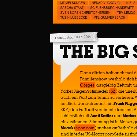
MT MELSUNGEN
NENAD VUCKOVIC
NIELS
SASCHA STAAT
SG FLENSBURG-HANDEWITT
SVEN-SÖREN CHRISTOPHERSEN
TBV LEMGO
TUS N-LÜBBECKE
VFL GUMMERSBACH
Donnerstag, 04.09.2014
THE BIG
Dann dürfen halt auch mal d
Familienshow, weshalb sich 
Görges
ausgiebig Zeit mit, 
Yorker
Jürgen Schmieder
(
SZ
) die unerk
auch ein Wort zum Tennis zu verlieren.
im Blick, der sich zuerst mit
Frank Fligg
SKY) den Fußball vornimmt, dann mit An
schließlich mit
Anett Sattler
und
Markus
einzustimmen. Stimmung ist in Monza ga
Maack
(
spox.com
) suchen außerhalb 
sind in jeder US-Motorsport-Serie zu fi