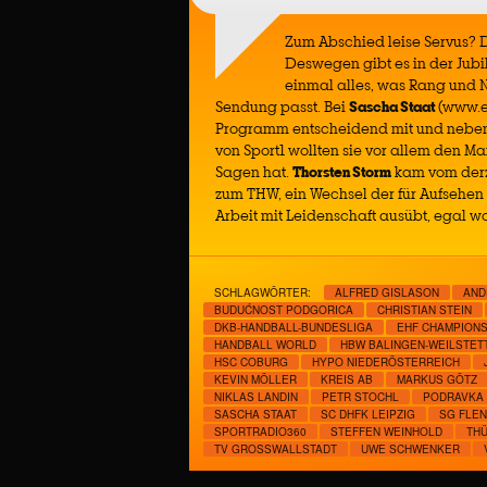
Zum Abschied leise Servus? D
Deswegen gibt es in der Jubi
einmal alles, was Rang und N
Sendung passt. Bei
Sascha Staat
(www.e
Programm entscheidend mit und nebe
von Sport1 wollten sie vor allem den M
Sagen hat.
Thorsten Storm
kam vom derz
zum THW, ein Wechsel der für Aufsehen s
Arbeit mit Leidenschaft ausübt, egal wo 
SCHLAGWÖRTER:
ALFRED GISLASON
AND
BUDUĆNOST PODGORICA
CHRISTIAN STEIN
DKB-HANDBALL-BUNDESLIGA
EHF CHAMPION
HANDBALL WORLD
HBW BALINGEN-WEILSTET
HSC COBURG
HYPO NIEDERÖSTERREICH
KEVIN MÖLLER
KREIS AB
MARKUS GÖTZ
NIKLAS LANDIN
PETR STOCHL
PODRAVKA
SASCHA STAAT
SC DHFK LEIPZIG
SG FLE
SPORTRADIO360
STEFFEN WEINHOLD
THÜ
TV GROSSWALLSTADT
UWE SCHWENKER