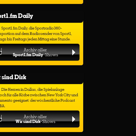
rt1.fm Daily
Sport1.fm Daily, die Sportradio360-
sportion auf dem Radiosender von Sport1,
gs bis Freitags jeden Mittag eine Stunde.
Archiv aller
Sport1.fm Daily
-Shows
 sind Dirk
Die Herzen in Dallas, die Spielanlage
ch für alle Körbe zwischen New York City und
amento geeignet: der wöchentliche Podcast
BA.
Archiv aller
Wir sind Dirk
-Shows