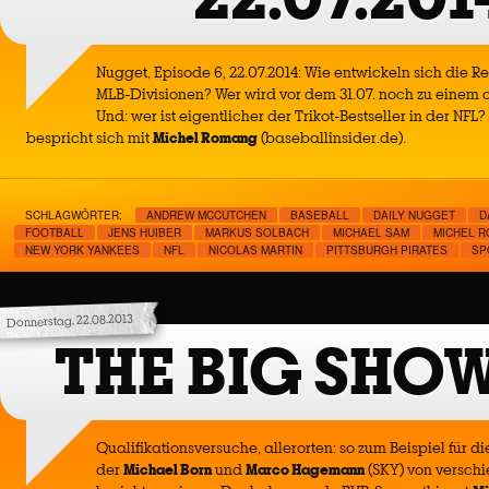
Nugget, Episode 6, 22.07.2014: Wie entwickeln sich die R
MLB-Divisionen? Wer wird vor dem 31.07. noch zu einem 
Und: wer ist eigentlicher der Trikot-Bestseller in der NFL?
bespricht sich mit
Michel Romang
(baseballinsider.de).
SCHLAGWÖRTER:
ANDREW MCCUTCHEN
BASEBALL
DAILY NUGGET
D
FOOTBALL
JENS HUIBER
MARKUS SOLBACH
MICHAEL SAM
MICHEL 
NEW YORK YANKEES
NFL
NICOLAS MARTIN
PITTSBURGH PIRATES
SP
Donnerstag, 22.08.2013
THE BIG SHO
Qualifikationsversuche, allerorten: so zum Beispiel für
der
Michael Born
und
Marco Hagemann
(SKY) von versch