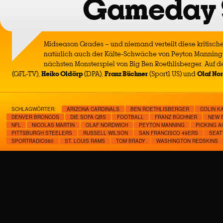
Gameday 
Midseason Grades – und niemand verteilt diese kritischer
natürlich auch der Kälte-Schwäche von Peyton Mannin
nächsten Monsterspiel von Big Ben Roethlisberger. Auf 
(GFL-TV),
Heiko Oldörp
(DPA),
Franz Büchner
(Sport1 US) und
Olaf No
SCHLAGWÖRTER:
ARIZONA CARDINALS
BEN ROETHLISBERGER
COLIN K
DENVER BRONCOS
DIE SOFA QBS
FOOTBALL
FRANZ BÜCHNER
NEW 
NFL
NICOLAS MARTIN
OLAF NORDWICH
PEYTON MANNING
PICKING A
PITTSBURGH STEELERS
RUSSELL WILSON
SAN FRANCISCO 49ERS
SEAT
SPORTRADIO360
ST. LOUIS RAMS
TOM BRADY
WASHINGTON REDSKINS