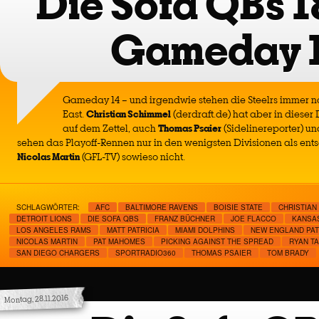
Die Sofa QBs 1
Gameday 
Gameday 14 – und irgendwie stehen die Steelrs immer n
East.
Christian Schimmel
(derdraft.de) hat aber in dieser
auf dem Zettel, auch
Thomas Psaier
(Sidelinereporter) u
sehen das Playoff-Rennen nur in den wenigsten Divisionen als ent
Nicolas Martin
(GFL-TV) sowieso nicht.
SCHLAGWÖRTER:
AFC
BALTIMORE RAVENS
BOISIE STATE
CHRISTIAN
DETROIT LIONS
DIE SOFA QBS
FRANZ BÜCHNER
JOE FLACCO
KANSAS
LOS ANGELES RAMS
MATT PATRICIA
MIAMI DOLPHINS
NEW ENGLAND PAT
NICOLAS MARTIN
PAT MAHOMES
PICKING AGAINST THE SPREAD
RYAN T
SAN DIEGO CHARGERS
SPORTRADIO360
THOMAS PSAIER
TOM BRADY
Montag, 28.11.2016