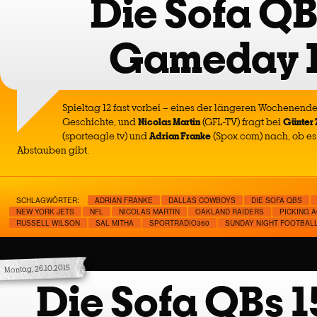
Die Sofa QB
Gameday 
Spieltag 12 fast vorbei – eines der längeren Wochenenden
Geschichte, und
Nicolas Martin
(GFL-TV) fragt bei
Günter 
(sporteagle.tv) und
Adrian Franke
(Spox.com) nach, ob es
Abstauben gibt.
SCHLAGWÖRTER:
ADRIAN FRANKE
DALLAS COWBOYS
DIE SOFA QBS
NEW YORK JETS
NFL
NICOLAS MARTIN
OAKLAND RAIDERS
PICKING 
RUSSELL WILSON
SAL MITHA
SPORTRADIO360
SUNDAY NIGHT FOOTBAL
Montag, 26.10.2015
Die Sofa QBs 1