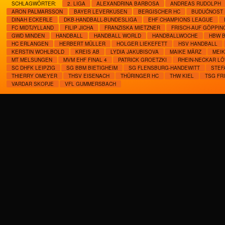
SCHLAGWÖRTER:
2. LIGA
ALEXANDRINA BARBOSA
ANDREAS RUDOLPH
ARON PALMARSSON
BAYER LEVERKUSEN
BERGISCHER HC
BUDUĆNOST
DINAH ECKERLE
DKB-HANDBALL-BUNDESLIGA
EHF CHAMPIONS LEAGUE
FC MIDTJYLLAND
FILIP JICHA
FRANZISKA MIETZNER
FRISCH-AUF GÖPPIN
GWD MINDEN
HANDBALL
HANDBALL WORLD
HANDBALLWOCHE
HBW B
HC ERLANGEN
HERBERT MÜLLER
HOLGER LIEKEFETT
HSV HANDBALL
KERSTIN WOHLBOLD
KREIS AB
LYDIA JAKUBISOVA
MAIKE MÄRZ
MEI
MT MELSUNGEN
MVM EHF FINAL 4
PATRICK GROETZKI
RHEIN-NECKAR L
SC DHFK LEIPZIG
SG BBM BIETIGHEIM
SG FLENSBURG-HANDEWITT
STEF
THIERRY OMEYER
THSV EISENACH
THÜRINGER HC
THW KIEL
TSG FR
VARDAR SKOPJE
VFL GUMMERSBACH