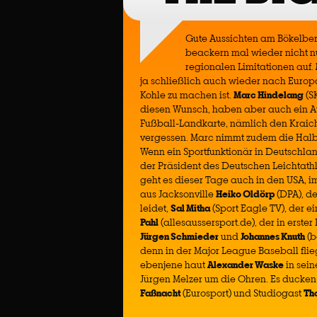
Gute Aussichten am Bökelberg,
beackern mal wieder nicht nu
regionalen Limitationen auf.
ja schließlich auch wieder nach Europ
Kohle zu machen ist.
Marc Hindelang
(S
diesen Wunsch, haben aber auch ein A
Fußball-Landkarte, nämlich den Kraic
vergessen. Marc nimmt zudem die Halbf
Wenn ein Sportfunktionär in Deutschlan
der Präsident des Deutschen Leichtathl
geht es dieser Tage auch in den USA, 
aus Jacksonville
Heiko Oldörp
(DPA), d
leidet,
Sal Mitha
(Sport Eagle TV), der e
Pahl
(allesaussersport.de), der in erst
Jürgen Schmieder
und
Johannes Knuth
(b
denn in der Major League Baseball fli
ebenjene haut
Alexander Waske
in sei
Jürgen Melzer um die Ohren. Es ducken
Faßnacht
(Eurosport) und Studiogast
Th