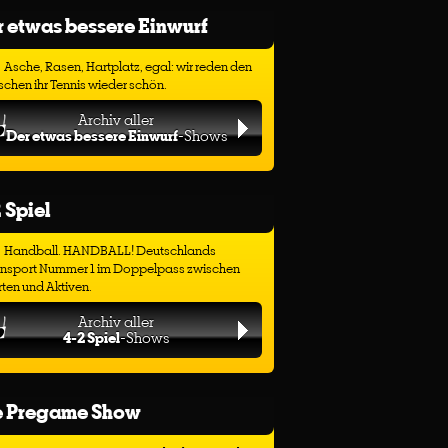
 etwas bessere Einwurf
Asche, Rasen, Hartplatz, egal: wir reden den
chen ihr Tennis wieder schön.
Archiv aller
Der etwas bessere Einwurf
-Shows
 Spiel
Handball. HANDBALL! Deutschlands
ensport Nummer 1 im Doppelpass zwischen
ten und Aktiven.
Archiv aller
4-2 Spiel
-Shows
e Pregame Show