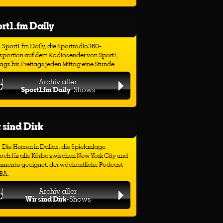
rt1.fm Daily
Sport1.fm Daily, die Sportradio360-
sportion auf dem Radiosender von Sport1,
gs bis Freitags jeden Mittag eine Stunde.
Archiv aller
Sport1.fm Daily
-Shows
 sind Dirk
Die Herzen in Dallas, die Spielanlage
ch für alle Körbe zwischen New York City und
amento geeignet: der wöchentliche Podcast
BA.
Archiv aller
Wir sind Dirk
-Shows