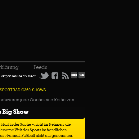
rklärung
Feeds
Verpassen Sie nix mehr!
 SPORTRADIO360-SHOWS
oduzieren jede Woche eine Reihe von
s
e Big Show
Hart in der Sache – nicht im Nehmen: die
ersame Welt des Sports im handlichen
ast-Format. Fußball nicht ausgenommen.