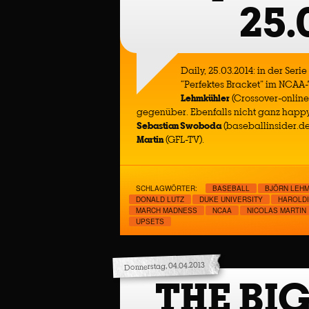
25.
Daily, 25.03.2014: in der Ser
“Perfektes Bracket” im NCAA-
Lehmkühler
(Crossover-online
gegenüber. Ebenfalls nicht ganz happ
Sebastian Swoboda
(baseballinsider.de
Martin
(GFL-TV).
SCHLAGWÖRTER:
BASEBALL
BJÖRN LEH
DONALD LUTZ
DUKE UNIVERSITY
HAROLD
MARCH MADNESS
NCAA
NICOLAS MARTIN
UPSETS
Donnerstag, 04.04.2013
THE BI