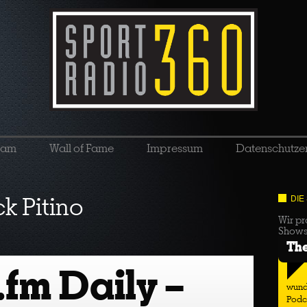
eam
Wall of Fame
Impressum
Datenschutze
ck Pitino
DIE
Wir pr
Show
Th
.fm Daily –
wund
Podc