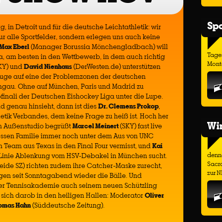
Spo
 in Detroit und für die deutsche Leichtathletik: wir
r alle Sportfelder, sondern erlegen uns auch keine
Max Eberl
(Manager Borussia Mönchengladbach) will
Tage
a, am besten in den Wettbewerb, in dem auch richtig
Monta
KY) und
David Nienhaus
(DerWesten.de) unterstützen
uge auf eine der Problemzonen der deutschen
hgau. Ohne auf München, Paris und Madrid zu
inali der Deutschen Eishockey Liga unter die Lupe.
d genau hinsieht, dann ist dies
Dr. Clemens Prokop
,
etik Verbandes, dem keine Frage zu heiß ist. Hoch her
Wir
im Außenstudio begrüßt
Marcel Meinert
(SKY) fast live
essen Familie immer noch unter dem Aus von UNC
in Team aus Texas in den Final Four vermisst, und
Kai
denno
er Linie Ablenkung vom HSV-Debakel in München sucht.
Sacr
eide SZ) richten zudem ihre Catcher-Maske zurecht,
zur N
egen seit Sonntagabend wieder die Bälle. Und
ner Tennisakademie auch seinem neuen Schützling
 sich darob in den heiligen Hallen: Moderator
Oliver
omas Hahn
(Süddeutsche Zeitung).