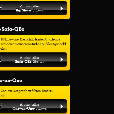
Archiv aller
Big Show
-Shows
e Sofa-QBs
NFL beware! Die richtig harten Challenge
 werden aus unseren Studios auf das Spielfeld
rfen.
Archiv aller
Sofa-QBs
-Shows
e-on-One
Zeit, ein Gespräch zu führen. Nicht zu
haft.
Archiv aller
One-on-One
-Shows