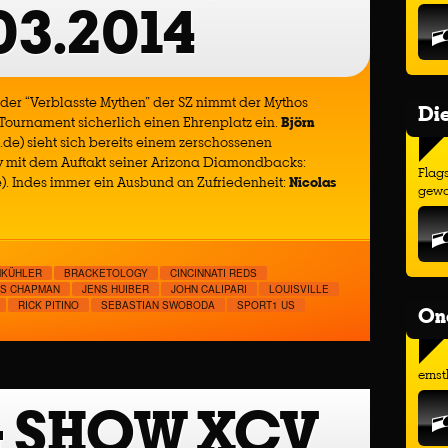
03.2014
ie der “Verblasste Mythen” der SZ nimmt der Mythos
Di
Tournament sicherlich einen Ehrenplatz ein.
Björn
.de) sieht sich bereits einem zerschossenen
y mit dem Auftakt seiner Arizona Diamondbacks:
Flags
). Indes immer ein Ausbund an Zufriedenheit:
Nicolas
gewo
MKÜHLER
BRACKETOLOGY
CINCINNATI REDS
IS CHAPMAN
JENS HUIBER
JOHN CALIPARI
LOUISVILLE
RICK PITINO
SEBASTIAN SWOBODA
SPORT1 US
On
ernst
G SHOW XCV