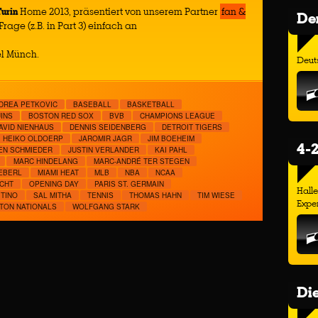
Turin
Home 2013, präsentiert von unserem Partner
fan &
Der
Frage (z.B. in Part 3) einfach an
el Münch.
Deuts
DREA PETKOVIC
BASEBALL
BASKETBALL
INS
BOSTON RED SOX
BVB
CHAMPIONS LEAGUE
AVID NIENHAUS
DENNIS SEIDENBERG
DETROIT TIGERS
HEIKO OLDOERP
JAROMIR JAGR
JIM BOEHEIM
4-2
EN SCHMIEDER
JUSTIN VERLANDER
KAI PAHL
MARC HINDELANG
MARC-ANDRÉ TER STEGEN
EBERL
MIAMI HEAT
MLB
NBA
NCAA
CHT
OPENING DAY
PARIS ST. GERMAIN
Hall
ITINO
SAL MITHA
TENNIS
THOMAS HAHN
TIM WIESE
Exper
TON NATIONALS
WOLFGANG STARK
Di