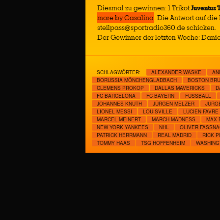
Diesmal zu gewinnen: 1 Trikot
Juventus 
more by Casalino
. Die Antwort auf die 
steilpass@sportradio360.de schicken.
Der Gewinner der letzten Woche: Dani
SCHLAGWÖRTER:
ALEXANDER WASKE
AN
BORUSSIA MÖNCHENGLADBACH
BOSTON BRU
CLEMENS PROKOP
DALLAS MAVERICKS
D
FC BARCELONA
FC BAYERN
FUSSBALL
JOHANNES KNUTH
JÜRGEN MELZER
JÜRG
LIONEL MESSI
LOUISVILLE
LUCIEN FAVRE
MARCEL MEINERT
MARCH MADNESS
MAX 
NEW YORK YANKEES
NHL
OLIVER FASSNA
PATRICK HERRMANN
REAL MADRID
RICK P
TOMMY HAAS
TSG HOFFENHEIM
WASHING