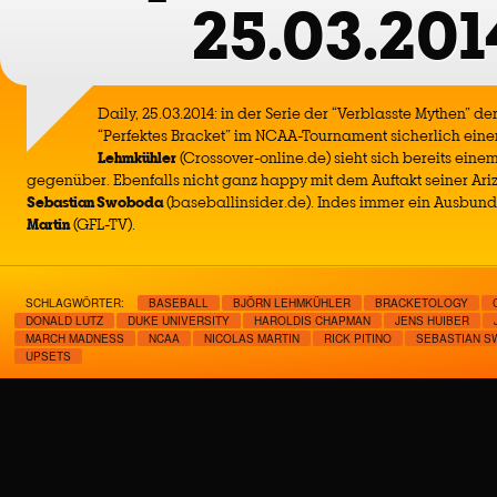
25.03.201
Daily, 25.03.2014: in der Serie der “Verblasste Mythen” d
“Perfektes Bracket” im NCAA-Tournament sicherlich eine
Lehmkühler
(Crossover-online.de) sieht sich bereits ein
gegenüber. Ebenfalls nicht ganz happy mit dem Auftakt seiner A
Sebastian Swoboda
(baseballinsider.de). Indes immer ein Ausbund
Martin
(GFL-TV).
SCHLAGWÖRTER:
BASEBALL
BJÖRN LEHMKÜHLER
BRACKETOLOGY
DONALD LUTZ
DUKE UNIVERSITY
HAROLDIS CHAPMAN
JENS HUIBER
MARCH MADNESS
NCAA
NICOLAS MARTIN
RICK PITINO
SEBASTIAN 
UPSETS