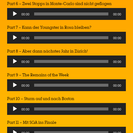
Part 6 – Zwei Stopps in Monte-Carlo sind nicht geflogen
Audio
00:00
00:00
Player
Part 7 – Kann der Youngster in Rosa bleiben?
Audio
00:00
00:00
Player
Part 8 – Aber dann nächstes Jahr in Zürich!
Audio
00:00
00:00
Player
Part 9 – The Remains of the Week
Audio
00:00
00:00
Player
Part 10 – Sturm auf und nach Boston
Audio
00:00
00:00
Player
Part 11 – Mit SGA ins Finale
Audio