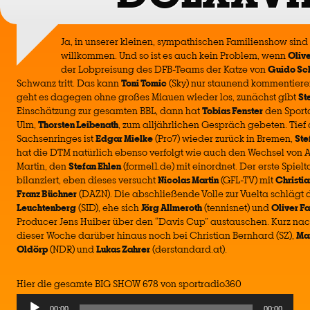
Ja, in unserer kleinen, sympathischen Familienshow sind
willkommen. Und so ist es auch kein Problem, wenn
Olive
der Lobpreisung des DFB-Teams der Katze von
Guido Sc
Schwanz tritt. Das kann
Toni Tomic
(Sky) nur staunend kommentiere
geht es dagegen ohne großes Miauen wieder los, zunächst gibt
St
Einschätzung zur gesamten BBL, dann hat
Tobias Fenster
den Sport
Ulm,
Thorsten Leibenath
, zum alljährlichen Gespräch gebeten. Tief
Sachsenringes ist
Edgar Mielke
(Pro7) wieder zurück in Bremen,
Ste
hat die DTM natürlich ebenso verfolgt wie auch den Wechsel von 
Martin, den
Stefan Ehlen
(formel1.de) mit einordnet. Der erste Spielt
bilanziert, eben dieses versucht
Nicolas Martin
(GFL-TV) mit
Christi
Franz Büchner
(DAZN). Die abschließende Volle zur Vuelta schlägt
Leuchtenberg
(SID), ehe sich
Jörg Allmeroth
(tennisnet) und
Oliver F
Producer Jens Huiber über den “Davis Cup” austauschen. Kurz nac
dieser Woche darüber hinaus noch bei Christian Bernhard (SZ),
Ma
Oldörp
(NDR) und
Lukas Zahrer
(derstandard.at).
Hier die gesamte BIG SHOW 678 von sportradio360
00:00
00:00