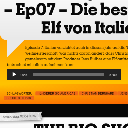
– Ep07 – Die be
Elf von Ital
Episode 7: Italien verzichtet auch in diesem jähr auf di
Weltmeisterschaft. Was nichts daran ändert, dass Christi
gemeinsam mit dem Producer Jens Huiber eine Elf aufstell
betrachtet mit allen aufnehmen kann.
Audio
00:00
00:00
Player
SCHLAGWÖRTER:
12HOERER GO AMERICAS
CHRISTIAN BERNHARD
JENS
SPORTRADIO360
Donnerstag, 02.04.2026