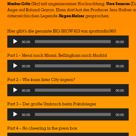
Markus Götz
(Sky) mit angemessener Hochachtung,
Uwe Semrau
(DA
Auge auf Roland Garros. Eben dort hat der Producer Jens Huiber a
österreichischen Legende
Jürgen Melzer
gesprochen.
Hier gibt’s die gesamte BIG SHOW 613 von sportradio360
Audio
00:00
00:00
Player
Part 1 – Messi nach Miami, Bellingham nach Madrid
Audio
00:00
00:00
Player
Part 2 – Wie kann Inter City ärgern?
Audio
00:00
00:00
Player
Part 3 – Der große Umbruch beim Pokalsieger
00:00
00:00
Part 4 – No cheering in the press box