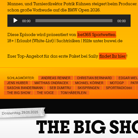
Mannes, und Turnierdirektor Patrik Kühnen steigert beim Producer
schon große Vorfreude auf die BMW Open 2026.
Audio
00:00
00:00
Player
Diese Episode wird präsentiert von
bet365 Sportwetten
.
18+ | Erlaubt (White-List) | Suchtrisiken | Hilfe unter buwei.de
Euer Top-Angebot für das erste Paket bei Saily
findet Ihr hier
!
SCHLAGWÖRTER:
ANDREAS RENNER
CHRISTIAN BERNHARD
EDGAR MIE
JENS HUIBER
MATTHIAS ONDRACEK
MICHAEL KÖRNER
MOTOGP
PAT
SASCHA BANDERMANN
SEB DUMITRU
SKISPRINGEN
SPORTRADIO360
THE BIG SHOW
THE VOICE
TOM HÄBERLEIN
Donnerstag, 29.05.2025
THE BIG S