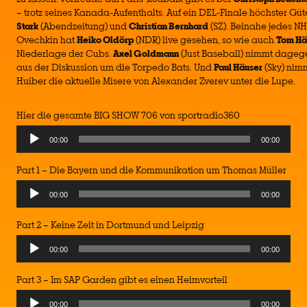
– trotz seines Kanada-Aufenthalts. Auf ein DEL-Finale höchster Güt
Stark
(Abendzeitung) und
Christian Bernhard
(SZ). Beinahe jedes N
Ovechkin hat
Heiko Oldörp
(NDR) live gesehen, so wie auch
Tom Hä
Niederlage der Cubs.
Axel Goldmann
(Just Baseball) nimmt dageg
aus der Diskussion um die Torpedo Bats. Und
Paul Häuser
(Sky) nim
Huiber die aktuelle Misere von Alexander Zverev unter die Lupe.
Hier die gesamte BIG SHOW 706 von sportradio360
00:00
00:00
Part 1 – Die Bayern und die Kommunikation um Thomas Müller
00:00
00:00
Part 2 – Keine Zeit in Dortmund und Leipzig
00:00
00:00
Part 3 – Im SAP Garden gibt es einen Heimvorteil
00:00
00:00