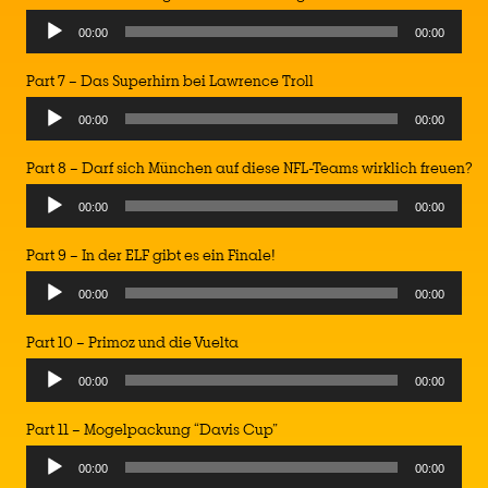
00:00
00:00
Part 7 – Das Superhirn bei Lawrence Troll
00:00
00:00
Part 8 – Darf sich München auf diese NFL-Teams wirklich freuen?
00:00
00:00
Part 9 – In der ELF gibt es ein Finale!
00:00
00:00
Part 10 – Primoz und die Vuelta
00:00
00:00
Part 11 – Mogelpackung “Davis Cup”
00:00
00:00