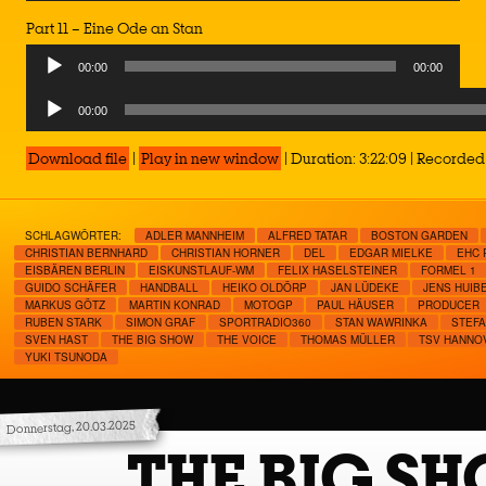
Player
Part 11 – Eine Ode an Stan
Audio
00:00
00:00
Player
Audio
00:00
Player
Download file
|
Play in new window
|
Duration: 3:22:09
|
Recorded 
SCHLAGWÖRTER:
ADLER MANNHEIM
ALFRED TATAR
BOSTON GARDEN
CHRISTIAN BERNHARD
CHRISTIAN HORNER
DEL
EDGAR MIELKE
EHC 
EISBÄREN BERLIN
EISKUNSTLAUF-WM
FELIX HASELSTEINER
FORMEL 1
GUIDO SCHÄFER
HANDBALL
HEIKO OLDÖRP
JAN LÜDEKE
JENS HUIB
MARKUS GÖTZ
MARTIN KONRAD
MOTOGP
PAUL HÄUSER
PRODUCER
RUBEN STARK
SIMON GRAF
SPORTRADIO360
STAN WAWRINKA
STEFA
SVEN HAST
THE BIG SHOW
THE VOICE
THOMAS MÜLLER
TSV HANNO
YUKI TSUNODA
Donnerstag, 20.03.2025
THE BIG S