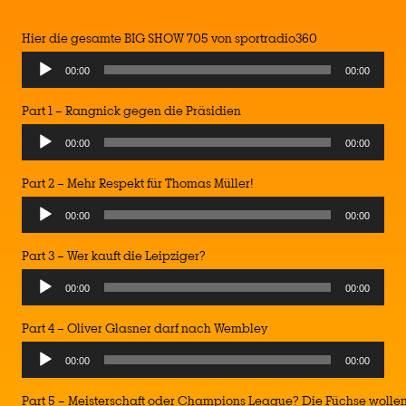
Hier die gesamte BIG SHOW 705 von sportradio360
00:00
00:00
Part 1 – Rangnick gegen die Präsidien
00:00
00:00
Part 2 – Mehr Respekt für Thomas Müller!
00:00
00:00
Part 3 – Wer kauft die Leipziger?
00:00
00:00
Part 4 – Oliver Glasner darf nach Wembley
00:00
00:00
Part 5 – Meisterschaft oder Champions League? Die Füchse wolle