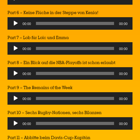
Part 6 – Keine Flüche in der Steppe von Kenia!
00:00
00:00
Part 7 – Lob für Loic und Emma
00:00
00:00
Part 8 – Ein Blick auf die NBA-Playoffs ist schon erlaubt
00:00
00:00
Part 9 – The Remains of the Week
00:00
00:00
Part 10 – Sechs Rugby-Nationen, sechs Bilanzen
00:00
00:00
Part 11 – Abbitte beim Davis-Cup-Kapitän