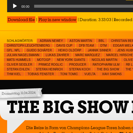
Audio
00:00
Player
Download file
|
Play in new window
|
Duration: 3:33:03
|
Recorded 
SCHLAGWÖRTER:
ADRIAN NEWEY
ASTON MARTIN
BBL
CHRISTIAN B
CHRISTOPH LEUCHTENBERG
DAVIS CUP
DFB-TEAM
DTM
EDGAR MIEL
GFL. NFL
GUIDO SCHÄFER
HEIKO OLDÖRP
JANNIK SINNER
JENS HUI
JULIAN NAGELSMANN
LUKAS ZAHRER
MARC MARQUEZ
MARCEL HIRSCH
MATS HUMMELS
MOTOGP
NEW YORK GIANTS
NICOLAS MARTIN
OLIVE
OLIVER SEIDLER
PRIMOZ ROGLIC
PRODUCER
RATIOPHARM ULM
RB L
STEFAN EHLEN
STEFAN HEINRICH
STEFAN KOCH
THE BIG SHOW
THE 
THW KIEL
TOBIAS FENSTER
TONI TOMIC
VUELTA
XAVI SIMONS
Donnerstag, 11.04.2024
THE BIG SHOW
Die Reize in Form von Champions-League-Toren haben a