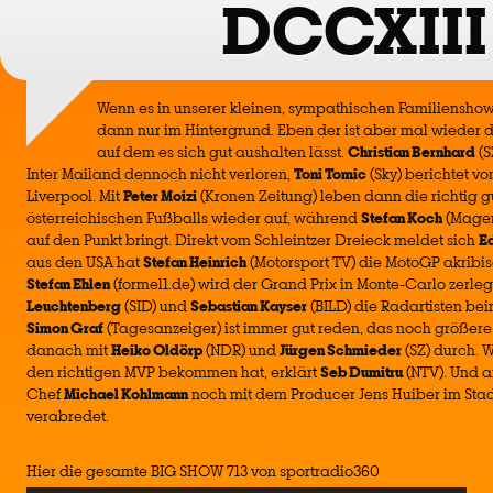
DCCXIII
Wenn es in unserer kleinen, sympathischen Familiensho
dann nur im Hintergrund. Eben der ist aber mal wieder d
auf dem es sich gut aushalten lässt.
Christian Bernhard
(S
Inter Mailand dennoch nicht verloren,
Toni Tomic
(Sky) berichtet vo
Liverpool. Mit
Peter Moizi
(Kronen Zeitung) leben dann die richtig g
österreichischen Fußballs wieder auf, während
Stefan Koch
(Magen
auf den Punkt bringt. Direkt vom Schleintzer Dreieck meldet sich
E
aus den USA hat
Stefan Heinrich
(Motorsport TV) die MotoGP akribis
Stefan Ehlen
(formel1.de) wird der Grand Prix in Monte-Carlo zerleg
Leuchtenberg
(SID) und
Sebastian Kayser
(BILD) die Radartisten be
Simon Graf
(Tagesanzeiger) ist immer gut reden, das noch größere
danach mit
Heiko Oldörp
(NDR) und
Jürgen Schmieder
(SZ) durch. 
den richtigen MVP bekommen hat, erklärt
Seb Dumitru
(NTV). Und a
Chef
Michael Kohlmann
noch mit dem Producer Jens Huiber im Sta
verabredet.
Hier die gesamte BIG SHOW 713 von sportradio360