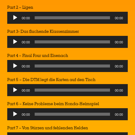
Player
Part 2 – Ligen
Audio
00:00
00:00
Player
Part 3- Das fluchende Klassenzimmer
Audio
00:00
00:00
Player
Part 4 – Final Four und Eisenach
Audio
00:00
00:00
Player
Part 5 – Die DTM legt die Karten auf den Tisch
Audio
00:00
00:00
Player
Part 6 – Keine Probleme beim Honda-Heimspiel
Audio
00:00
00:00
Player
Part 7 – Von Stürzen und fehlenden Helden