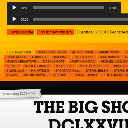
00:00
00:00
Audio
00:00
Player
Download file
|
Play in new window
|
Duration: 3:39:06
|
Recorded 
SCHLAGWÖRTER:
ALFRED GISLASON
ALFRED TATAR
ANDRÉ VOIGT
C
DAVID ALABA
FORMEL 1
HANDBALL
HARRY KANE
JENS HUIBER
L
MARKO ARNAUTOVIC
MARKUS GÖTZ
MARTIN KONRAD
MICHAEL KOHLMA
NEUNER
NICOLAS MARTIN
NIKA PREVC
NIKO HÜLKENBERG
PRODUC
SIMON JUNG
SIX NATIONS
SPORTRADIO360
STEFAN EHLEN
STEFAN H
TENNIS
THE BIG SHOW
THE VOICE
THOMAS TUCHEL
TOM HÄBERLEIN
Donnerstag, 12.09.2024
THE BIG S
DCLXXVII