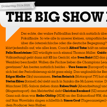
Donnerstag, 03.04.2025
THE BIG SHOW
Der echte, der wahre Fußballfan freut sich natürlich üb
Pokalfinale. So wie alle in unserer kleinen, sympathisc
über die österreichische oder die deutsche Begegnung
klärt jedenfalls auf, wie alles kam, Coach
Alfred Tatar
hält an seine
Felix Haselsteiner
(SZ) würdigte noch einmal Thomas Müller.
Guido
Volkszeitung) geht dann mit RB ins Gericht, ehe
Sven Haist
(SZ) das 
Wembley beschreibt. Wollen die Füchse lieber die Champions Leag
gewinnen? Am besten natürlich beides –
Uwe Semrau
(Eurosport) 
sich bei der Periodisierung nicht ganz einig. Das unglaubliche Re
Edgar Mielke
(Sky) zusammen,
Stefan Heinrich
(Motorsport TV) hat a
Stefan Ehlen
(formel1.de) sieht auch in Suzuka die McLaren vorne. Di
Münchner DEL-Saison ziehen dann
Ruben Stark
(Abendzeitung) un
(Magentasport). den Meistertitel sieht
Christian Bernhard
(SZ) erneu
Ganz nah dran war
Heiko Oldörp
(NDR) an der Eiskunstlauf-WM, d
auf Stan Wawrinka singen schließlich
Simon Graf
(Tagesanzeiger)
dem Producer Jens Huiber.