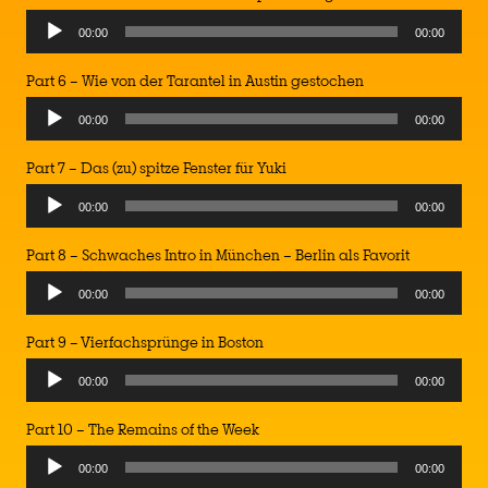
00:00
00:00
Part 6 – Wie von der Tarantel in Austin gestochen
00:00
00:00
Part 7 – Das (zu) spitze Fenster für Yuki
00:00
00:00
Part 8 – Schwaches Intro in München – Berlin als Favorit
00:00
00:00
Part 9 – Vierfachsprünge in Boston
Audio
00:00
00:00
Player
Part 10 – The Remains of the Week
Audio
00:00
00:00