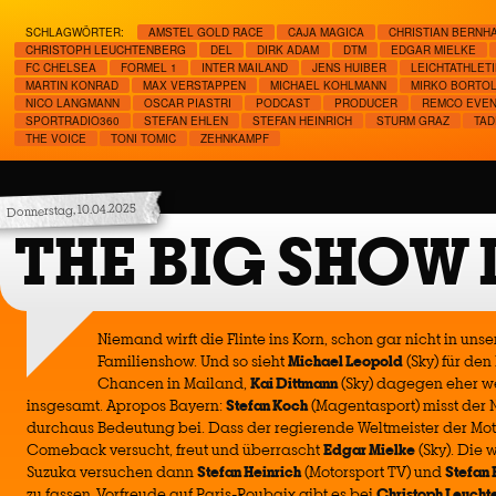
SCHLAGWÖRTER:
AMSTEL GOLD RACE
CAJA MAGICA
CHRISTIAN BERNH
CHRISTOPH LEUCHTENBERG
DEL
DIRK ADAM
DTM
EDGAR MIELKE
FC CHELSEA
FORMEL 1
INTER MAILAND
JENS HUIBER
LEICHTATHLET
MARTIN KONRAD
MAX VERSTAPPEN
MICHAEL KOHLMANN
MIRKO BORTOL
NICO LANGMANN
OSCAR PIASTRI
PODCAST
PRODUCER
REMCO EVE
SPORTRADIO360
STEFAN EHLEN
STEFAN HEINRICH
STURM GRAZ
TAD
THE VOICE
TONI TOMIC
ZEHNKAMPF
Donnerstag, 10.04.2025
THE BIG SHOW
Niemand wirft die Flinte ins Korn, schon gar nicht in uns
Familienshow. Und so sieht
Michael Leopold
(Sky) für de
Chancen in Mailand,
Kai Dittmann
(Sky) dagegen eher w
insgesamt. Apropos Bayern:
Stefan Koch
(Magentasport) misst der 
durchaus Bedeutung bei. Dass der regierende Weltmeister der 
Comeback versucht, freut und überrascht
Edgar Mielke
(Sky). Die 
Suzuka versuchen dann
Stefan Heinrich
(Motorsport TV) und
Stefan 
zu fassen. Vorfreude auf Paris-Roubaix gibt es bei
Christoph Leucht