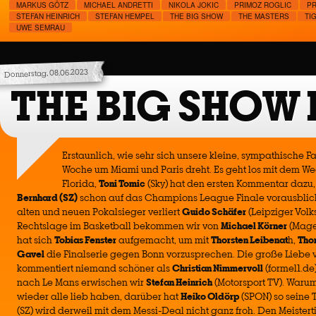
MARKUS GÖTZ
MICHAEL ANDRETTI
NIKOLA JOKIC
PRIMOZ ROGLIC
P
STEFAN HEINRICH
STEFAN HEMPEL
THE BIG SHOW
THE MASTERS
TI
UWE SEMRAU
Donnerstag, 08.06.2023
THE BIG SHOW 
Erstaunlich, wie sehr sich unsere kleine, sympathische F
Woche um Miami und Paris dreht. Es geht los mit dem W
Florida,
Toni Tomic
(Sky) hat den ersten Kommentar daz
Bernhard (SZ)
schon auf das Champions League Finale vorausblick
alten und neuen Pokalsieger verliert
Guido Schäfer
(Leipziger Volk
Rechtslage im Basketball bekommen wir von
Michael Körner
(Magen
hat sich
Tobias Fenster
aufgemacht, um mit
Thorsten Leibenat
h,
Tho
Gavel
die Finalserie gegen Bonn vorzusprechen. Die große Liebe
kommentiert niemand schöner als
Christian Nimmervoll
(formel1.de
nach Le Mans erwischen wir
Stefan Heinrich
(Motorsport TV). Warum 
wieder alle lieb haben, darüber hat
Heiko Oldörp
(SPON) so seine 
(SZ) wird derweil mit dem Messi-Deal nicht ganz froh. Den Meister