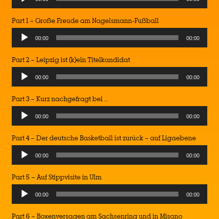
Part 1 – Große Freude am Nagelsmann-Fußball
00:00
00:00
Part 2 – Leipzig ist (k)ein Titelkandidat
00:00
00:00
Part 3 – Kurz nachgefragt bei …
00:00
00:00
Part 4 – Der deutsche Basketball ist zurück – auf Ligaebene
00:00
00:00
Part 5 – Auf Stippvisite in Ulm
00:00
00:00
Part 6 – Boxenversagen am Sachsenring und in Misano