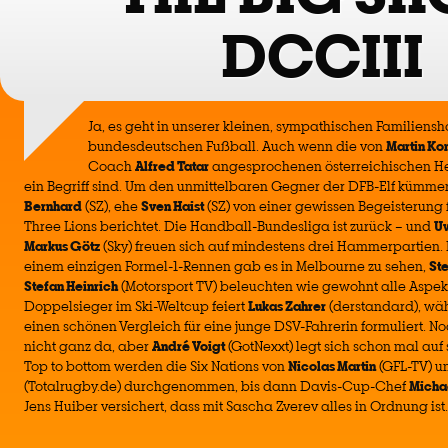
DCCIII
Ja, es geht in unserer kleinen, sympathischen Familien
bundesdeutschen Fußball. Auch wenn die von
Martin Ko
Coach
Alfred Tatar
angesprochenen österreichischen H
ein Begriff sind. Um den unmittelbaren Gegner der DFB-Elf kümme
Bernhard
(SZ), ehe
Sven Haist
(SZ) von einer gewissen Begeisterung 
Three Lions berichtet. Die Handball-Bundesliga ist zurück – und
U
Markus Götz
(Sky) freuen sich auf mindestens drei Hammerpartien. F
einem einzigen Formel-1-Rennen gab es in Melbourne zu sehen,
Ste
Stefan Heinrich
(Motorsport TV) beleuchten wie gewohnt alle Aspek
Doppelsieger im Ski-Weltcup feiert
Lukas Zahrer
(derstandard), w
einen schönen Vergleich für eine junge DSV-Fahrerin formuliert. No
nicht ganz da, aber
André Voigt
(GotNexxt) legt sich schon mal auf 
Top to bottom werden die Six Nations von
Nicolas Martin
(GFL-TV) 
(Totalrugby.de) durchgenommen, bis dann Davis-Cup-Chef
Micha
Jens Huiber versichert, dass mit Sascha Zverev alles in Ordnung ist.