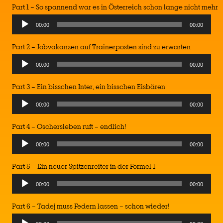
Part 1 – So spannend war es in Österreich schon lange nicht mehr
Audio
00:00
00:00
Player
Part 2 – Jobvakanzen auf Trainerposten sind zu erwarten
Audio
00:00
00:00
Player
Part 3 – Ein bisschen Inter, ein bisschen Eisbären
Audio
00:00
00:00
Player
Part 4 – Oschersleben ruft – endlich!
Audio
00:00
00:00
Player
Part 5 – Ein neuer Spitzenreiter in der Formel 1
Audio
00:00
00:00
Player
Part 6 – Tadej muss Federn lassen – schon wieder!