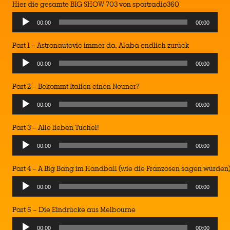
Hier die gesamte BIG SHOW 703 von sportradio360
00:00
00:00
Part 1 – Astronautovic immer da, Alaba endlich zurück
00:00
00:00
Part 2 – Bekommt Italien einen Neuner?
00:00
00:00
Part 3 – Alle lieben Tuchel!
00:00
00:00
Part 4 – A Big Bang im Handball (wie die Franzosen sagen würden
00:00
00:00
Part 5 – Die Eindrücke aus Melbourne
00:00
00:00