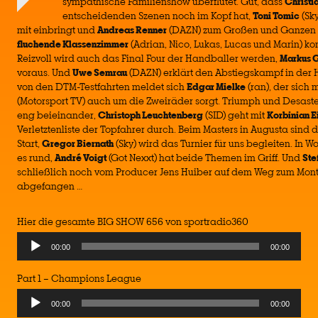
sympathische Familienshow überflutet. Gut, dass
Christi
entscheidenden Szenen noch im Kopf hat,
Toni Tomic
(Sky
mit einbringt und
Andreas Renner
(DAZN) zum Großen und Ganzen e
fluchende Klassenzimmer
(Adrian, Nico, Lukas, Lucas und Marin) k
Reizvoll wird auch das Final Four der Handballer werden,
Markus 
voraus. Und
Uwe Semrau
(DAZN) erklärt den Abstiegskampf in der H
von den DTM-Testfahrten meldet sich
Edgar Mielke
(ran), der sich 
(Motorsport TV) auch um die Zweiräder sorgt. Triumph und Desast
eng beieinander,
Christoph Leuchtenberg
(SID) geht mit
Korbinian 
Verletztenliste der Topfahrer durch. Beim Masters in Augusta sind 
Start,
Gregor Biernath
(Sky) wird das Turnier für uns begleiten. In 
es rund,
André Voigt
(Got Nexxt) hat beide Themen im Griff. Und
Ste
schließlich noch vom Producer Jens Huiber auf dem Weg zum Mon
abgefangen …
Hier die gesamte BIG SHOW 656 von sportradio360
Audio
00:00
00:00
Player
Part 1 – Champions League
Audio
00:00
00:00