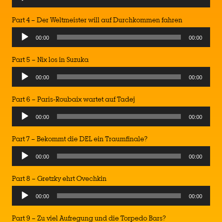
Part 4 – Der Weltmeister will auf Durchkommen fahren
00:00
00:00
Part 5 – Nix los in Suzuka
Audio
00:00
00:00
Player
Part 6 – Paris-Roubaix wartet auf Tadej
Audio
00:00
00:00
Player
Part 7 – Bekommt die DEL ein Traumfinale?
Audio
00:00
00:00
Player
Part 8 – Gretzky ehrt Ovechkin
Audio
00:00
00:00
Player
Part 9 – Zu viel Aufregung und die Torpedo Bars?