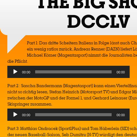
THE BIG S
DCCLV
Part 1: Das dritte Scheitern Italiens in Folge lässt auch 
ein wenig ratlos zurück, Andreas Renner (DAZN) liefert 
Michael Körner (Magentasport) nimmt die Journalisten b
die Pflicht.
Audio
00:00
00:00
Player
Part 2 : Sascha Bandermann (Magentasport) kann einen Viertelfinal
nicht so richtig lesen, Stefan Heinrich (Motorsport TV) und Edgar M
zwischen der MotoGP und der Formel 1, und Gerhard Leinauer (Euros
Skispringer zusammen.
Audio
00:00
00:00
Player
Part 3: Matthias Ondracek (Sport1Plus) und Tom Häberlein (SID) sc
der neuen Baseball-Saison, Seb Dumitru (N-TV) würdigt den deuts