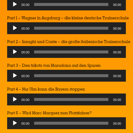
Audio
00:00
00:00
Player
Part 1 – Wagner in Augsburg – die kleine deutsche Trainerschule
Audio
00:00
00:00
Player
Part 2 – Inzaghi und Conte – die große italienische Trainerschule
Audio
00:00
00:00
Player
Part 3 – Den trikots von Maradona auf den Spuren
Audio
00:00
00:00
Player
Part 4 – Nur Ulm kann die Bayern stoppen
Audio
00:00
00:00
Player
Part 5 – Wird Marc Marquez zum Platzfahrer?
Audio
00:00
00:00
Player