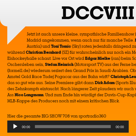
DCCVIII
Jetzt ist auch unsere kleine, sympathische Familienshow
Madrid angekommen, wenn auch nur für manche Teile.
Austria) und
Toni Tomic
(Sky) raten jedenfalls dringend 
während
Christian Bernhard
(SZ) für wahrscheinlich nur noch ein M
Eishockeyhalle schaut. Live vor Ort wird
Edgar Mielke
(ran) beim Sa
Oschersleben sein,
Stefan Heinrich
(Motorsport TV) aus der Ferne 
(formel1.de) wiederum seziert den Grand Prix in Saudi-Arabien. O
Amstel Gold Race Tadej Pogacar aus der Bahn wirft?
Christoph Le
das so gut wie aus. Seine Premiere gibt dann
Dirk Adam
(Sports Ill
des Zehnkampfs eintaucht. Nach längerer Zeit plaudern wir auch w
Ass
Nico Langmann
. Und zum Ende hin würdigt der Davis-Cup-Kap
MLB-Kappe des Producers noch mit einem kritischen Blick.
Hier die gesamte BIG SHOW 708 von sportradio360
Audio
00:00
00:00
Player