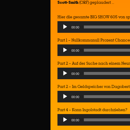
Scott-Smith
(ORF) geplaudert …
Hier die gesamte BIG SHOW 605 von s
Audio
00:00
Player
Part 1 – Nullkommanull Prozent Chance
Audio
00:00
Player
Part 2 – Auf der Suche nach einem Neu
Audio
00:00
Player
Part 2 – Im Geldspeicher von Dagober
Audio
00:00
Player
Part 4 – Kann Ingolstadt durchziehen?
Audio
00:00
Player