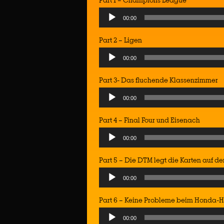
Part 1 – Champions League
Audio
00:00
Player
Part 2 – Ligen
Audio
00:00
Player
Part 3- Das fluchende Klassenzimmer
Audio
00:00
Player
Part 4 – Final Four und Eisenach
Audio
00:00
Player
Part 5 – Die DTM legt die Karten auf de
Audio
00:00
Player
Part 6 – Keine Probleme beim Honda-H
Audio
00:00