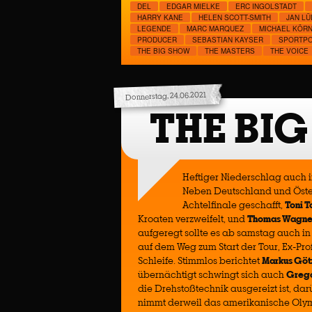
DEL
EDGAR MIELKE
ERC INGOLSTADT
HARRY KANE
HELEN SCOTT-SMITH
JAN L
LEGENDE
MARC MARQUEZ
MICHAEL KÖR
PRODUCER
SEBASTIAN KAYSER
SPORTP
THE BIG SHOW
THE MASTERS
THE VOICE
Donnerstag, 24.06.2021
THE BIG
Heftiger Niederschlag auch i
Neben Deutschland und Öste
Achtelfinale geschafft,
Toni 
Kroaten verzweifelt, und
Thomas Wagne
aufgeregt sollte es ab samstag auch i
auf dem Weg zum Start der Tour, Ex-Pro
Schleife. Stimmlos berichtet
Markus Göt
übernächtigt schwingt sich auch
Grego
die Drehstoßtechnik ausgereizt ist, dar
nimmt derweil das amerikanische Olym