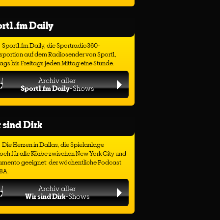
rt1.fm Daily
Sport1.fm Daily, die Sportradio360-
sportion auf dem Radiosender von Sport1,
gs bis Freitags jeden Mittag eine Stunde.
Archiv aller
Sport1.fm Daily
-Shows
 sind Dirk
Die Herzen in Dallas, die Spielanlage
ch für alle Körbe zwischen New York City und
amento geeignet: der wöchentliche Podcast
BA.
Archiv aller
Wir sind Dirk
-Shows