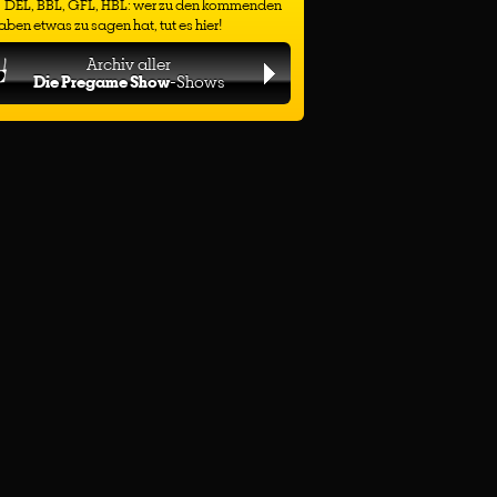
DEL, BBL, GFL, HBL: wer zu den kommenden
ben etwas zu sagen hat, tut es hier!
Archiv aller
Die Pregame Show
-Shows