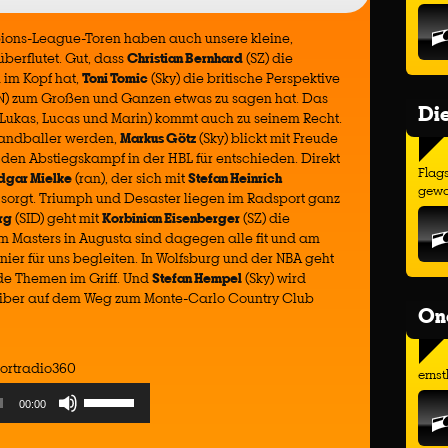
ions-League-Toren haben auch unsere kleine,
berflutet. Gut, dass
Christian Bernhard
(SZ) die
im Kopf hat,
Toni Tomic
(Sky) die britische Perspektive
) zum Großen und Ganzen etwas zu sagen hat. Das
Di
 Lukas, Lucas und Marin) kommt auch zu seinem Recht.
 Handballer werden,
Markus Götz
(Sky) blickt mit Freude
 den Abstiegskampf in der HBL für entschieden. Direkt
Flags
dgar Mielke
(ran), der sich mit
Stefan Heinrich
gewo
 sorgt. Triumph und Desaster liegen im Radsport ganz
rg
(SID) geht mit
Korbinian Eisenberger
(SZ) die
im Masters in Augusta sind dagegen alle fit und am
nier für uns begleiten. In Wolfsburg und der NBA geht
ide Themen im Griff. Und
Stefan Hempel
(Sky) wird
uiber auf dem Weg zum Monte-Carlo Country Club
On
ortradio360
ernst
Use
00:00
Up/Down
Arrow