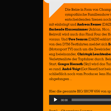
Die Reize in Form von Champ
sympathische Familienshow ü
entscheidenden Szenen noch 
mit einbringt und
Andreas Renner
(DAZN
fluchende Klassenzimmer
(Adrian, Nico,
Reizvoll wird auch das Final Four der
voraus. Und
Uwe Semrau
(DAZN) erklärt
von den DTM-Testfahrten meldet sich
E
(Motorsport TV) auch um die Zweiräder
eng beieinander,
Christoph Leuchtenbe
Verletztenliste der Topfahrer durch. Be
Start,
Gregor Biernath
(Sky) wird das Tur
es rund,
André Voigt
(Got Nexxt) hat be
schließlich noch vom Producer Jens H
abgefangen …
Hier die gesamte BIG SHOW 656 von sp
Audio
00:00
Player