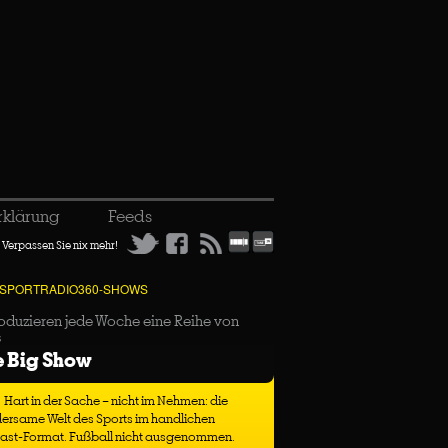
rklärung
Feeds
Verpassen Sie nix mehr!
 SPORTRADIO360-SHOWS
oduzieren jede Woche eine Reihe von
s
e Big Show
Hart in der Sache – nicht im Nehmen: die
ersame Welt des Sports im handlichen
ast-Format. Fußball nicht ausgenommen.