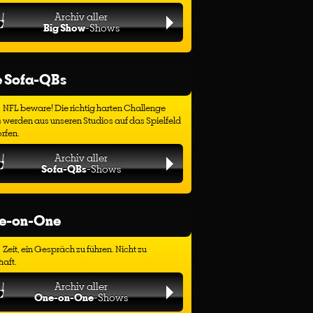
Archiv aller
Big Show
-Shows
e Sofa-QBs
NFL beware! Die richtig harten Challenge
 werden aus unseren Studios auf das Spielfeld
rfen.
Archiv aller
Sofa-QBs
-Shows
e-on-One
Zeit, ein Gespräch zu führen. Nicht zu
haft.
Archiv aller
One-on-One
-Shows