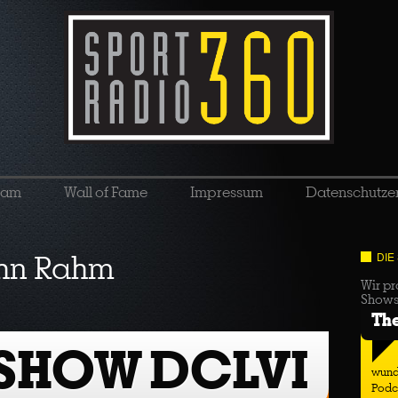
eam
Wall of Fame
Impressum
Datenschutze
hn Rahm
DIE
Wir pr
Show
Th
 SHOW DCLVI
wund
Podc