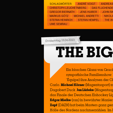
SCHLAGWÖRTER:
ANDRÉ VOIGT
ANDREAS
CHRISTOPH LEUCHETNBERG
DAS FLUCHEND
GREGOR BIERNATH
JENS HUIBER
JOHN R
MARKUS GÖTZ
MICHAEL ANDRETTI
NIKOL
STEFAN HEINRICH
STEFAN HEMPEL
THE B
UWE SEMRAU
Donnerstag, 13.04.2023
THE BI
Ein bisschen Glanz von Gracia
sympathische Familienshow. 
´Équipe) ihre Analysen der 
Carlo.
Michael Körner
(Magentasport) m
Dagobert Duck.
Jan Lüdeke
(Magentasp
das Finale der Deutschen Eishockey L
Edgar Mielke
(ran) in bewährter Manie
Zapf
(DAZN) hat beim Masters ganz ge
Hölle des Nordens nachzuerzählen. Im F