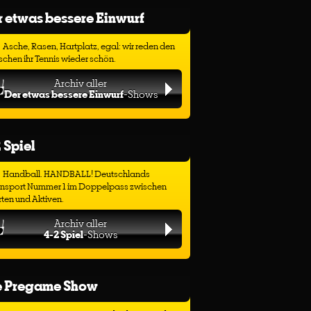
 etwas bessere Einwurf
Asche, Rasen, Hartplatz, egal: wir reden den
chen ihr Tennis wieder schön.
Archiv aller
Der etwas bessere Einwurf
-Shows
 Spiel
Handball. HANDBALL! Deutschlands
ensport Nummer 1 im Doppelpass zwischen
ten und Aktiven.
Archiv aller
4-2 Spiel
-Shows
e Pregame Show