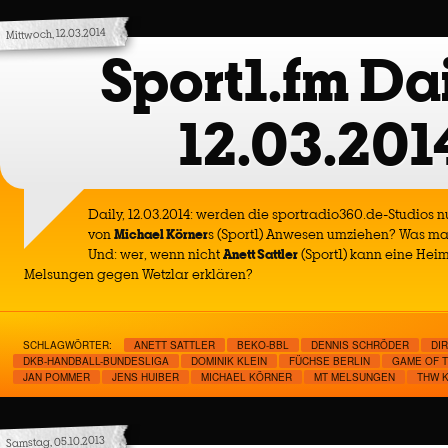
Mittwoch, 12.03.2014
Sport1.fm Dai
12.03.201
Daily, 12.03.2014: werden die sportradio360.de-Studios 
von
Michael Körner
s (Sport1) Anwesen umziehen? Was ma
Und: wer, wenn nicht
Anett Sattler
(Sport1) kann eine Hei
Melsungen gegen Wetzlar erklären?
SCHLAGWÖRTER:
ANETT SATTLER
BEKO-BBL
DENNIS SCHRÖDER
DI
DKB-HANDBALL-BUNDESLIGA
DOMINIK KLEIN
FÜCHSE BERLIN
GAME OF 
JAN POMMER
JENS HUIBER
MICHAEL KÖRNER
MT MELSUNGEN
THW K
Samstag, 05.10.2013