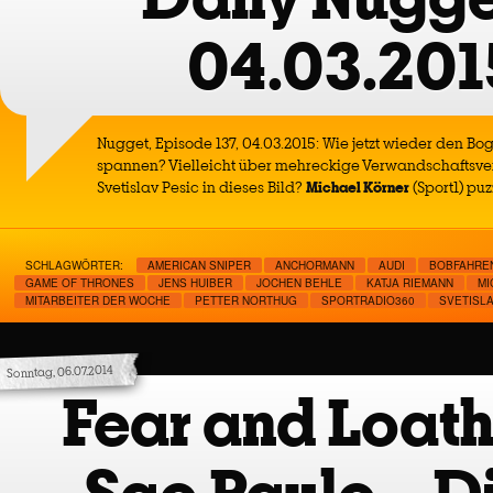
04.03.201
Nugget, Episode 137, 04.03.2015: Wie jetzt wieder den B
spannen? Vielleicht über mehreckige Verwandschaftsver
Svetislav Pesic in dieses Bild?
Michael Körner
(Sport1) puz
SCHLAGWÖRTER:
AMERICAN SNIPER
ANCHORMANN
AUDI
BOBFAHRE
GAME OF THRONES
JENS HUIBER
JOCHEN BEHLE
KATJA RIEMANN
MI
MITARBEITER DER WOCHE
PETTER NORTHUG
SPORTRADIO360
SVETISLA
Sonntag, 06.07.2014
Fear and Loath