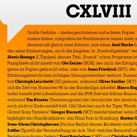
CXLVIII
Große Gefühle – niedergeschrieben auf echtem Papier. U
unsere kleine, sympathische Familienshow immer mehr 
diesmal mit gleich zwei Autoren: zum einen
Axel Hacke
(
der seine Erinnerungen, auch die jüngsten, in „Fussballgefühle“ ve
Alexis Menuge
(L´Équipe), dessen Titel „Franck“ schon Programm is
Pamphlete nicht zuletzt von
Ole Zeisler
(NDR), der auch die Erfolgs
gerne zu Papier gebracht sähe, oder von
Jonas Friedrich
(SKY), der
Erfahrungsbericht zum richtigen Umzugsverhalten verfasst. Zumind
hat
Christoph Leischwitz
(SZ) gelesen, während
Oliver Seidler
(SKY)
auf die Zeit von Hannover 96 in der Bundesliga arbeitet.
Marco Ha
indes bereits jetzt Lobeshymnen auf die BVB-Zeit mit Adrian Ramos
während
Tim Böseler
(Tennismagazin) die Geschichte des deutsc
noch nicht zu Ende erzählt hält. Gilt Gleiches auch für Tiger Woods
Grand Slam Turniere?
Gregor Biernath
(SKY) meldet hierbei seine Z
highlight des Handballjahres: das Final Four in Hamburg.
Markus 
Sven-Sören Christophersen
(Füchse Berlin) dessen Rückkehr nach V
Sattler
(Sport1) die Veranstaltung an sich. Und: welcher Rennstall 
Beziehungsdrama liefern?
Ernst Hausleitner
(ORF) und
Christian Nim