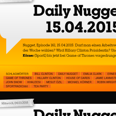
Daily Nugge
15.04.201
Nugget, Episode 161, 15.04.2015: Darf man einen Arbeits
der Woche wählen? Wird Hillary Clinton Präsidentin? Und
Körner
(Sport1) bis jetzt bei Game of Thrones vorgedrung
SCHLAGWÖRTER:
BILL CLINTON
DAILY NUGGET
EMILIA CLARK
ERNES
GAME OF THRONES
HILLARY CLINTON
HOUSE OF CARDS
JAMIE LANNIST
JOHN SNOW
KHALEESI
MESUT ÖZIL
MICHAEL KÖRNER
ROBIN WRIGH
SPORTRADIO360
TEA PARTY
Mittwoch, 04.03.2015
Daily Nugge