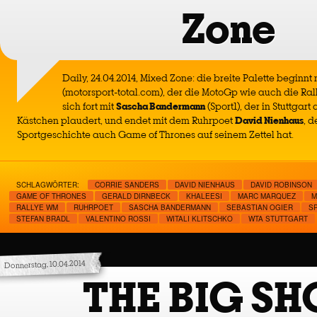
Zone
Daily, 24.04.2014, Mixed Zone: die breite Palette beginnt
(motorsport-total.com), der die MotoGp wie auch die Rall
sich fort mit
Sascha Bandermann
(Sport1), der in Stuttgar
Kästchen plaudert, und endet mit dem Ruhrpoet
David Nienhaus
, d
Sportgeschichte auch Game of Thrones auf seinem Zettel hat.
SCHLAGWÖRTER:
CORRIE SANDERS
DAVID NIENHAUS
DAVID ROBINSON
GAME OF THRONES
GERALD DIRNBECK
KHALEESI
MARC MARQUEZ
M
RALLYE WM
RUHRPOET
SASCHA BANDERMANN
SEBASTIAN OGIER
S
STEFAN BRADL
VALENTINO ROSSI
WITALI KLITSCHKO
WTA STUTTGART
Donnerstag, 10.04.2014
THE BIG S