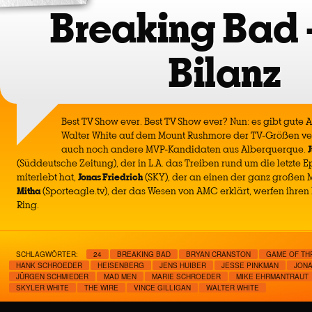
Breaking Bad 
Bilanz
Best TV Show ever. Best TV Show ever? Nun: es gibt gute
Walter White auf dem Mount Rushmore der TV-Größen ver
auch noch andere MVP-Kandidaten aus Alberquerque.
(Süddeutsche Zeitung), der in L.A. das Treiben rund um die letzte 
miterlebt hat,
Jonas Friedrich
(SKY), der an einen der ganz großen Mi
Mitha
(Sporteagle.tv), der das Wesen von AMC erklärt, werfen ihre
Ring.
SCHLAGWÖRTER:
24
BREAKING BAD
BRYAN CRANSTON
GAME OF TH
HANK SCHROEDER
HEISENBERG
JENS HUIBER
JESSE PINKMAN
JONA
JÜRGEN SCHMIEDER
MAD MEN
MARIE SCHROEDER
MIKE EHRMANTRAUT
SKYLER WHITE
THE WIRE
VINCE GILLIGAN
WALTER WHITE