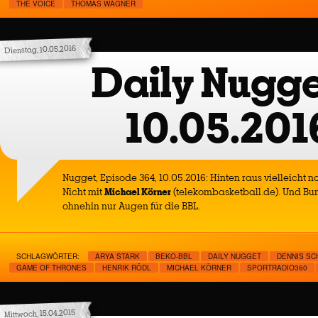
THE VOICE
THOMAS WAGNER
Dienstag, 10.05.2016
Daily Nugge
10.05.201
Nugget, Episode 364, 10.05.2016: Hinten raus vielleich
Nicht mit
Michael Körner
(telekombasketball.de). Und Bu
ohnehin nur Augen für die BBL.
SCHLAGWÖRTER:
ARYA STARK
BEKO-BBL
DAILY NUGGET
DENNIS S
GAME OF THRONES
HENRIK RÖDL
MICHAEL KÖRNER
SPORTRADIO360
Mittwoch, 15.04.2015