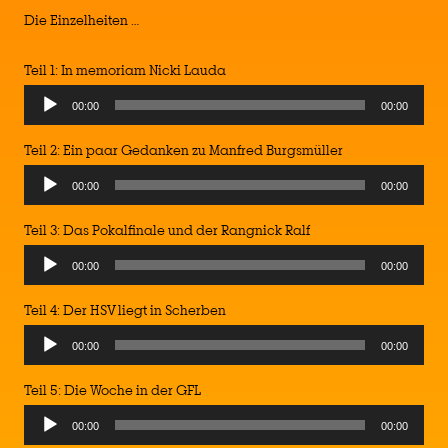
Die Einzelheiten …
Teil 1: In memoriam Nicki Lauda
Audio
00:00
00:00
Player
Teil 2: Ein paar Gedanken zu Manfred Burgsmüller
Audio
00:00
00:00
Player
Teil 3: Das Pokalfinale und der Rangnick Ralf
Audio
00:00
00:00
Player
Teil 4: Der HSV liegt in Scherben
Audio
00:00
00:00
Player
Teil 5: Die Woche in der GFL
Audio
00:00
00:00