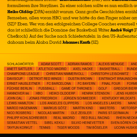
formulieren ihre Storylines. Zu einer solchen sollte es nun endlich
Heiko Oldörp
(DPA) erzählt warum. Ganz große Geschichten erzäh
Fernsehen, allen voran HBO, und wer hätte da den Finger näher am
(SZ)? Eben. Wer von den erfolgreichen College Coaches eventuell 
das ist schließlich die Domäne der Basketball Writer
André Voigt
(F
Chefkoch). Auf der Suche nach Schiefertafeln: in den US-Außenstu
dahoam beim Alaba David
Johannes Knuth
(SZ).
SCHLAGWÖRTER:
ADAM SCOTT
ADRIAN RAMOS
ALEXIS MENUGE
AND
ANETT SATTLER
ATLETICO MADRID
AXEL HACKE
BASKETBALL
BUNDE
CHAMPIONS LEAGUE
CHRISTIAN NIMMERVOLL
CHRISTOPH LEISCHWITZ
DAVISCUP
DETROIT RED WINGS
DUSTIN BROWN
EINTRACHT BRAUNSCHW
ERNST HAUSLEITNER
FC BARCELONA
FC BAYERN
FINAL FOUR
FORME
FÜCHSE BERLIN
FUSSBALL
GAME OF THRONES
GOLF
GREGOR BIER
HANNOVER 96
HBO
HEIKO OLDOERP
HENRIK STENSON
JENS HUIBER
JOHN CAL
JONAS FRIEDRICH
JÜRGEN SCHMIEDER
KENTUCKY WILDCATS
LEWIS HAMILTON
LOS ANGELES CLIPPERS
LOS ANGELES LAKERS
MANC
MARCO HAGEMANN
MARKUS GÖTZ
MARTIN KIND
MASTERS
MOTORSP
NICO ROSBERG
NICOLAS MARTIN
OLE ZEISLER
PARIS ST.GERMAUN
PHILIPP KOHLSCHREIBER
REAL MADRID
RED BULL RACING
RHEIN-NECK
SEBASTIAN VETTEL
SIBEL KEKILI
SILVIO HEINEVETTER
SVEN-SÖREN CH
TAYFUN KORKUT
TENNIS
TIGER WOODS
TIM BÖSELER
UCONN HUSKI