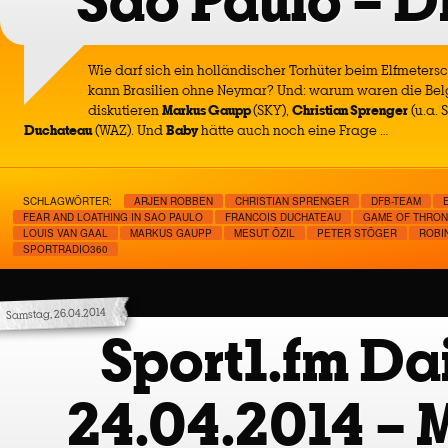
Sao Paulo – D
Wie darf sich ein holländischer Torhüter beim Elfmeters
kann Brasilien ohne Neymar? Und: warum waren die Bel
diskutieren
Markus Gaupp
(SKY),
Christian Sprenger
(u.a. 
Duchateau
(WAZ). Und
Baby
hätte auch noch eine Frage …
SCHLAGWÖRTER:
ARJEN ROBBEN
CHRISTIAN SPRENGER
DFB-TEAM
FEAR AND LOATHING IN SAO PAULO
FRANCOIS DUCHATEAU
GAME OF THRO
LOUIS VAN GAAL
MARKUS GAUPP
MESUT ÖZIL
PETER STÖGER
ROBI
SPORTRADIO360
Samstag, 26.04.2014
Sport1.fm Dai
24.04.2014 – 