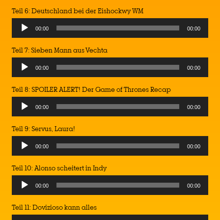
Player
Teil 6: Deutschland bei der Eishockwy WM
Audio
00:00
00:00
Player
Teil 7: Sieben Mann aus Vechta
Audio
00:00
00:00
Player
Teil 8: SPOILER ALERT! Der Game of Thrones Recap
Audio
00:00
00:00
Player
Teil 9: Servus, Laura!
Audio
00:00
00:00
Player
Teil 10: Alonso scheitert in Indy
Audio
00:00
00:00
Player
Teil 11: Dovizioso kann alles