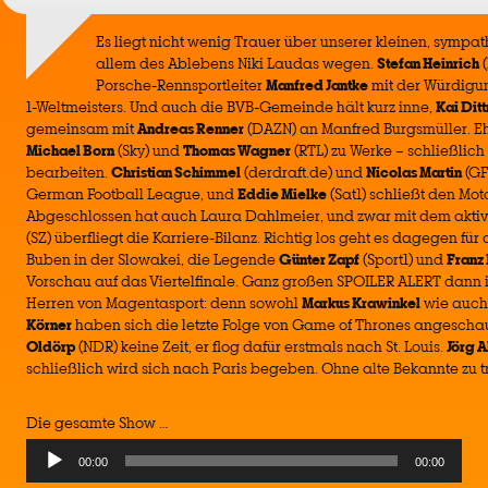
Es liegt nicht wenig Trauer über unserer kleinen, sympa
allem des Ablebens Niki Laudas wegen.
Stefan Heinrich
(
Porsche-Rennsportleiter
Manfred Jantke
mit der Würdigun
1-Weltmeisters. Und auch die BVB-Gemeinde hält kurz inne,
Kai Dit
gemeinsam mit
Andreas Renner
(DAZN) an Manfred Burgsmüller. Eh
Michael Born
(Sky) und
Thomas Wagner
(RTL) zu Werke – schließlich 
bearbeiten.
Christian Schimmel
(derdraft.de) und
Nicolas Martin
(GF
German Football League, und
Eddie Mielke
(Sat1) schließt den Mot
Abgeschlossen hat auch Laura Dahlmeier, und zwar mit dem aktiv
(SZ) überfliegt die Karriere-Bilanz. Richtig los geht es dagegen fü
Buben in der Slowakei, die Legende
Günter Zapf
(Sport1) und
Franz
Vorschau auf das Viertelfinale. Ganz großen SPOILER ALERT dann i
Herren von Magentasport: denn sowohl
Markus Krawinkel
wie auc
Körner
haben sich die letzte Folge von Game of Thrones angeschau
Oldörp
(NDR) keine Zeit, er flog dafür erstmals nach St. Louis.
Jörg A
schließlich wird sich nach Paris begeben. Ohne alte Bekannte zu tr
Die gesamte Show …
Audio
00:00
00:00
Player