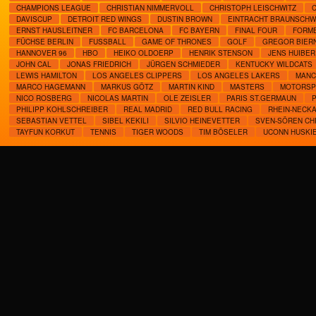
CHAMPIONS LEAGUE
CHRISTIAN NIMMERVOLL
CHRISTOPH LEISCHWITZ
DAVISCUP
DETROIT RED WINGS
DUSTIN BROWN
EINTRACHT BRAUNSCHW
ERNST HAUSLEITNER
FC BARCELONA
FC BAYERN
FINAL FOUR
FORME
FÜCHSE BERLIN
FUSSBALL
GAME OF THRONES
GOLF
GREGOR BIER
HANNOVER 96
HBO
HEIKO OLDOERP
HENRIK STENSON
JENS HUIBER
JOHN CAL
JONAS FRIEDRICH
JÜRGEN SCHMIEDER
KENTUCKY WILDCATS
LEWIS HAMILTON
LOS ANGELES CLIPPERS
LOS ANGELES LAKERS
MANC
MARCO HAGEMANN
MARKUS GÖTZ
MARTIN KIND
MASTERS
MOTORSP
NICO ROSBERG
NICOLAS MARTIN
OLE ZEISLER
PARIS ST.GERMAUN
PHILIPP KOHLSCHREIBER
REAL MADRID
RED BULL RACING
RHEIN-NECK
SEBASTIAN VETTEL
SIBEL KEKILI
SILVIO HEINEVETTER
SVEN-SÖREN CH
TAYFUN KORKUT
TENNIS
TIGER WOODS
TIM BÖSELER
UCONN HUSKI