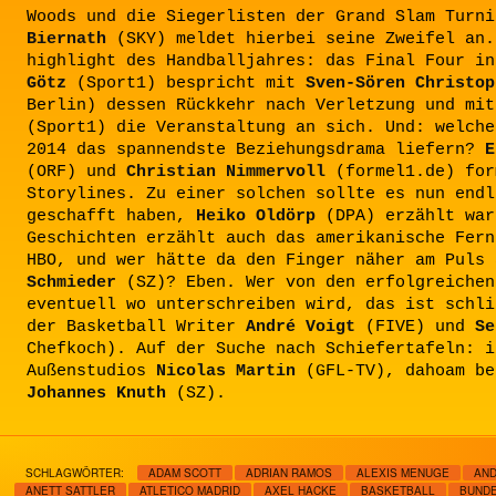
Woods und die Siegerlisten der Grand Slam Turn
Biernath
(SKY) meldet hierbei seine Zweifel an.
highlight des Handballjahres: das Final Four i
Götz
(Sport1) bespricht mit
Sven-Sören Christop
Berlin) dessen Rückkehr nach Verletzung und mi
(Sport1) die Veranstaltung an sich. Und: welche
2014 das spannendste Beziehungsdrama liefern?
E
(ORF) und
Christian Nimmervoll
(formel1.de) for
Storylines. Zu einer solchen sollte es nun endl
geschafft haben,
Heiko Oldörp
(DPA) erzählt war
Geschichten erzählt auch das amerikanische Fern
HBO, und wer hätte da den Finger näher am Puls
Schmieder
(SZ)? Eben. Wer von den erfolgreichen
eventuell wo unterschreiben wird, das ist schli
der Basketball Writer
André Voigt
(FIVE) und
Se
Chefkoch). Auf der Suche nach Schiefertafeln: i
Außenstudios
Nicolas Martin
(GFL-TV), dahoam be
Johannes Knuth
(SZ).
SCHLAGWÖRTER:
ADAM SCOTT
ADRIAN RAMOS
ALEXIS MENUGE
AND
ANETT SATTLER
ATLETICO MADRID
AXEL HACKE
BASKETBALL
BUNDE