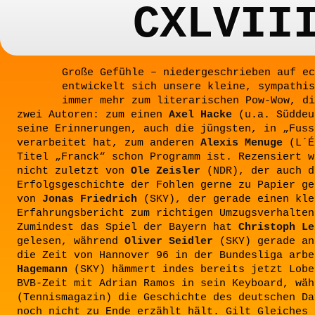
CXLVII
Große Gefühle – niedergeschrieben auf ec
entwickelt sich unsere kleine, sympathis
immer mehr zum literarischen Pow-Wow, di
zwei Autoren: zum einen
Axel Hacke
(u.a. Süddeu
seine Erinnerungen, auch die jüngsten, in „Fuss
verarbeitet hat, zum anderen
Alexis Menuge
(L´É
Titel „Franck“ schon Programm ist. Rezensiert w
nicht zuletzt von
Ole Zeisler
(NDR), der auch d
Erfolgsgeschichte der Fohlen gerne zu Papier ge
von
Jonas Friedrich
(SKY), der gerade einen kle
Erfahrungsbericht zum richtigen Umzugsverhalten
Zumindest das Spiel der Bayern hat
Christoph Le
gelesen, während
Oliver Seidler
(SKY) gerade an
die Zeit von Hannover 96 in der Bundesliga arb
Hagemann
(SKY) hämmert indes bereits jetzt Lobe
BVB-Zeit mit Adrian Ramos in sein Keyboard, wä
(Tennismagazin) die Geschichte des deutschen Da
noch nicht zu Ende erzählt hält. Gilt Gleiches 