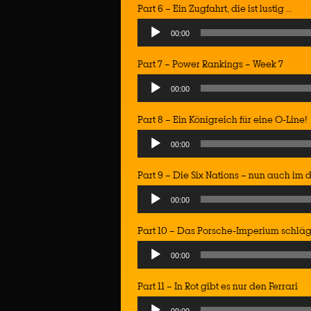
Part 6 – Ein Zugfahrt, die ist lustig …
Audio
00:00
Player
Part 7 – Power Rankings – Week 7
Audio
00:00
Player
Part 8 – Ein Königreich für eine O-Line!
Audio
00:00
Player
Part 9 – Die Six Nations – nun auch im
Audio
00:00
Player
Part 10 – Das Porsche-Imperium schläg
Audio
00:00
Player
Part 11 – In Rot gibt es nur den Ferrari
Audio