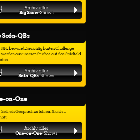
Archiv aller
Big Show
-Shows
e Sofa-QBs
NFL beware! Die richtig harten Challenge
 werden aus unseren Studios auf das Spielfeld
rfen.
Archiv aller
Sofa-QBs
-Shows
e-on-One
Zeit, ein Gespräch zu führen. Nicht zu
haft.
Archiv aller
One-on-One
-Shows