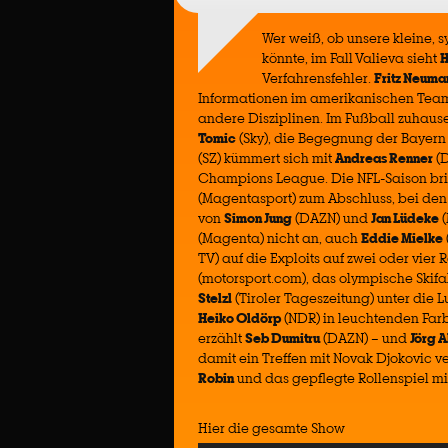
Wer weiß, ob unsere kleine,
könnte, im Fall Valieva sieht
H
Verfahrensfehler.
Fritz Neuma
Informationen im amerikanischen Team
andere Disziplinen. Im Fußball zuhaus
Tomic
(Sky), die Begegnung der Bayern m
(SZ) kümmert sich mit
Andreas Renner
(D
Champions League. Die NFL-Saison b
(Magentasport) zum Abschluss, bei den
von
Simon Jung
(DAZN) und
Jan Lüdeke
(
(Magenta) nicht an, auch
Eddie Mielke
TV) auf die Exploits auf zwei oder vier 
(motorsport.com), das olympische Ski
Stelzl
(Tiroler Tageszeitung) unter die L
Heiko Oldörp
(NDR) in leuchtenden Farb
erzählt
Seb Dumitru
(DAZN) – und
Jörg A
damit ein Treffen mit Novak Djokovic 
Robin
und das gepflegte Rollenspiel 
Hier die gesamte Show