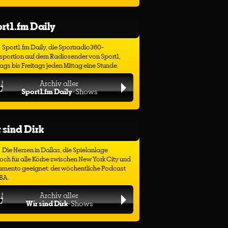
rt1.fm Daily
Sport1.fm Daily, die Sportradio360-
sportion auf dem Radiosender von Sport1,
gs bis Freitags jeden Mittag eine Stunde.
Archiv aller
Sport1.fm Daily
-Shows
 sind Dirk
Die Herzen in Dallas, die Spielanlage
ch für alle Körbe zwischen New York City und
amento geeignet: der wöchentliche Podcast
BA.
Archiv aller
Wir sind Dirk
-Shows