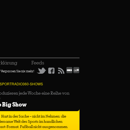
rklärung
Feeds
Verpassen Sie nix mehr!
 SPORTRADIO360-SHOWS
oduzieren jede Woche eine Reihe von
s
e Big Show
Hart in der Sache – nicht im Nehmen: die
ersame Welt des Sports im handlichen
ast-Format. Fußball nicht ausgenommen.