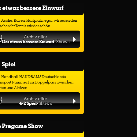
 etwas bessere Einwurf
Asche, Rasen, Hartplatz, egal: wir reden den
chen ihr Tennis wieder schön.
Archiv aller
Der etwas bessere Einwurf
-Shows
 Spiel
Handball. HANDBALL! Deutschlands
ensport Nummer 1 im Doppelpass zwischen
ten und Aktiven.
Archiv aller
4-2 Spiel
-Shows
e Pregame Show