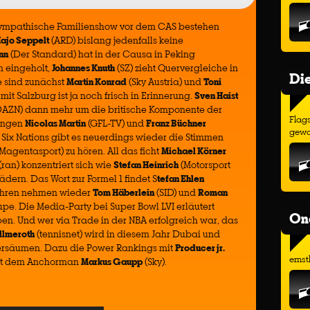
 sympathische Familienshow vor dem CAS bestehen
ajo Seppelt
(ARD) bislang jedenfalls keine
nn
(Der Standard) hat in der Causa in Peking
 eingeholt,
Johannes Knuth
(SZ) zieht Quervergleiche in
Di
e sind zunächst
Martin Konrad
(Sky Austria) und
Toni
it Salzburg ist ja noch frisch in Erinnerung.
Sven Haist
AZN) dann mehr um die britische Komponente der
Flags
ringen
Nicolas Martin
(GFL-TV) und
Franz Büchner
gewo
 Six Nations gibt es neuerdings wieder die Stimmen
Magentasport) zu hören. All das ficht
Michael Körner
(ran) konzentriert sich wie
Stefan Heinrich
(Motorsport
Rädern. Das Wort zur Formel 1 findet S
tefan Ehlen
fahren nehmen wieder
Tom Häberlein
(SID) und
Roman
upe. Die Media-Party bei Super Bowl LVI erläutert
On
en. Und wer via Trade in der NBA erfolgreich war, das
llmeroth
(tennisnet) wird in diesem Jahr Dubai und
versäumen. Dazu die Power Rankings mit
Producer jr.
ernst
mit dem Anchorman
Markus Gaupp
(Sky).