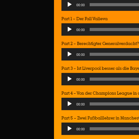
Audio
00:00
Player
Part 1 – Der Fall Valieva
Audio
00:00
Player
Part 2 – Berechtigter Generalverdacht?
Audio
00:00
Player
Part 3 – Ist Liverpool besser als die Bay
Audio
00:00
Player
Part 4 – Von der Champions League in
Audio
00:00
Player
Part 5 – Zwei Fußballlehrer in Manches
Audio
00:00
Player