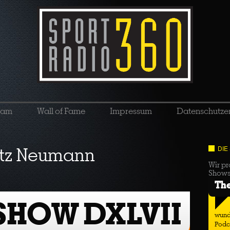
eam
Wall of Fame
Impressum
Datenschutze
itz Neumann
DIE
Wir pr
Show
Th
SHOW DXLVII
wund
Podc