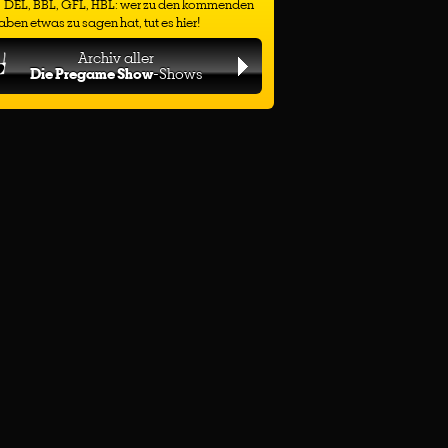
DEL, BBL, GFL, HBL: wer zu den kommenden
ben etwas zu sagen hat, tut es hier!
Archiv aller
Die Pregame Show
-Shows