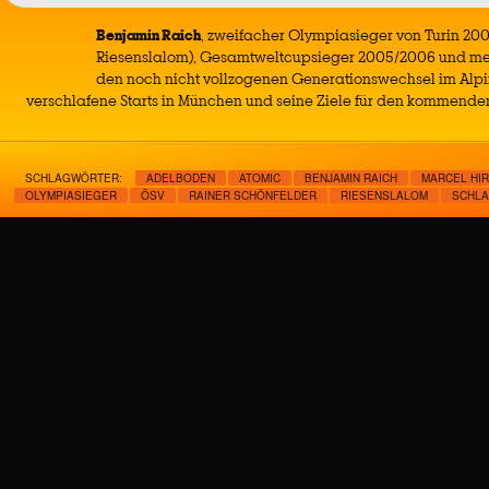
Benjamin Raich
, zweifacher Olympiasieger von Turin 20
Riesenslalom), Gesamtweltcupsieger 2005/2006 und me
den noch nicht vollzogenen Generationswechsel im Alpi
verschlafene Starts in München und seine Ziele für den kommenden
SCHLAGWÖRTER:
ADELBODEN
ATOMIC
BENJAMIN RAICH
MARCEL HI
OLYMPIASIEGER
ÖSV
RAINER SCHÖNFELDER
RIESENSLALOM
SCHLA