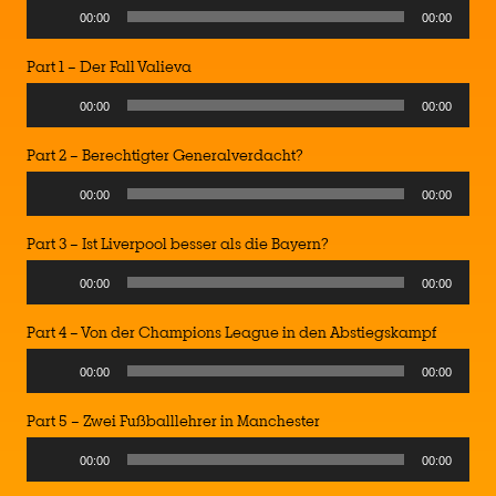
Audio
00:00
00:00
Player
Part 1 – Der Fall Valieva
Audio
00:00
00:00
Player
Part 2 – Berechtigter Generalverdacht?
Audio
00:00
00:00
Player
Part 3 – Ist Liverpool besser als die Bayern?
Audio
00:00
00:00
Player
Part 4 – Von der Champions League in den Abstiegskampf
Audio
00:00
00:00
Player
Part 5 – Zwei Fußballlehrer in Manchester
Audio
00:00
00:00
Player