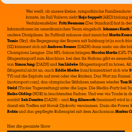
Wer weiß, ob unsere kleine, sympathische Familiensho
könnte, im Fall Valieva sieht
Hajo Seppelt
(ARD) bislang j
Verfahrensfehler.
Fritz Neumann
(Der Standard) hat in de
Informationen im amerikanischen Team eingeholt,
Johannes Knuth
(
andere Disziplinen. Im Fußball zuhause sind zunächst
Martin Konr
Tomic
(Sky), die Begegnung der Bayern mit Salzburg ist ja noch fris
(SZ) kümmert sich mit
Andreas Renner
(DAZN) dann mehr um die bri
Champions League. Die NFL-Saison bringen
Nicolas Martin
(GFL-T
(Magentasport) zum Abschluss, bei den Six Nations gibt es neuerd
von
Simon Jung
(DAZN) und
Jan Lüdeke
(Magentasport) zu hören. All
(Magenta) nicht an, auch
Eddie Mielke
(ran) konzentriert sich wie
S
TV) auf die Exploits auf zwei oder vier Rädern. Das Wort zur Formel 1
(motorsport.com), das olympische Skifahren nehmen wieder
Tom H
Stelzl
(Tiroler Tageszeitung) unter die Lupe. Die Media-Party bei Su
Heiko Oldörp
(NDR) in leuchtenden Farben. Und wer via Trade in de
erzählt
Seb Dumitru
(DAZN) – und
Jörg Allmeroth
(tennisnet) wird i
damit ein Treffen mit Novak Djokovic versäumen. Dazu die Power 
Robin
und das gepflegte Rollenspiel mit dem Anchorman
Markus 
Hier die gesamte Show