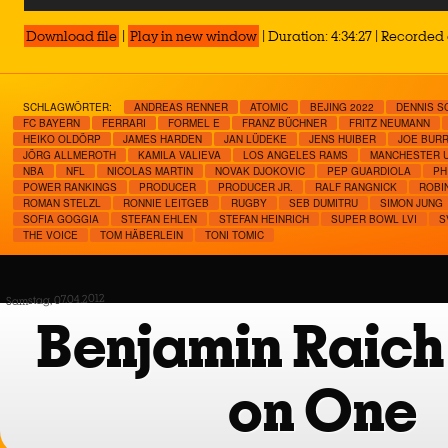
Player
Download file
|
Play in new window
|
Duration: 4:34:27
|
Recorded 
SCHLAGWÖRTER:
ANDREAS RENNER
ATOMIC
BEJING 2022
DENNIS 
FC BAYERN
FERRARI
FORMEL E
FRANZ BÜCHNER
FRITZ NEUMANN
HEIKO OLDÖRP
JAMES HARDEN
JAN LÜDEKE
JENS HUIBER
JOE BUR
JÖRG ALLMEROTH
KAMILA VALIEVA
LOS ANGELES RAMS
MANCHESTER U
NBA
NFL
NICOLAS MARTIN
NOVAK DJOKOVIC
PEP GUARDIOLA
PH
POWER RANKINGS
PRODUCER
PRODUCER JR.
RALF RANGNICK
ROBI
ROMAN STELZL
RONNIE LEITGEB
RUGBY
SEB DUMITRU
SIMON JUNG
SOFIA GOGGIA
STEFAN EHLEN
STEFAN HEINRICH
SUPER BOWL LVI
S
THE VOICE
TOM HÄBERLEIN
TONI TOMIC
Samstag, 07.04.2012
Benjamin Raich
on One