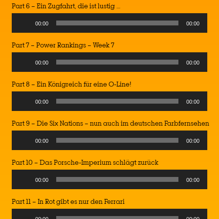
Part 6 – Ein Zugfahrt, die ist lustig …
Audio
00:00
00:00
Player
Part 7 – Power Rankings – Week 7
Audio
00:00
00:00
Player
Part 8 – Ein Königreich für eine O-Line!
Audio
00:00
00:00
Player
Part 9 – Die Six Nations – nun auch im deutschen Farbfernsehen
Audio
00:00
00:00
Player
Part 10 – Das Porsche-Imperium schlägt zurück
Audio
00:00
00:00
Player
Part 11 – In Rot gibt es nur den Ferrari
Audio