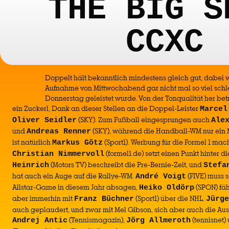
THE BIG S
CCXC
Doppelt hält bekanntlich mindestens gleich gut, dabei 
Aufnahme von Mittwochabend gar nicht mal so viel schle
Donnerstag geleistet wurde. Von der Tonqualität her betr
ein Zuckerl, Dank an dieser Stellen an die Doppel-Leister
Marcel
(SKY). Zum Fußball eingesprungen auch
Oliver Seidler
Ale
und
(SKY), während die Handball-WM nur ein 
Andreas Renner
ist natürlich
(Sport1). Werbung für die Formel 1 mac
Markus Götz
(formel1.de) setzt einen Punkt hinter d
Christian Nimmervoll
(Motors TV) beschreibt die Pre-Bernie-Zeit, und
Heinrich
Stefa
hat auch ein Auge auf die Rallye-WM.
(FIVE) muss 
André Voigt
Allstar-Game in diesem Jahr absagen,
(SPON) fäh
Heiko Oldörp
aber immerhin mit
(Sport1) über die NHL.
Franz Büchner
Jürge
auch geplaudert, und zwar mit Mel Gibson, sich aber auch die Au
(Tennismagazin),
(tennisnet)
Andrej Antic
Jörg Allmeroth