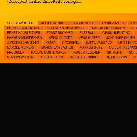
(Eurosport) in ihre Einzelteile zerlegen.
SCHLAGWÖRTER:
ALEXIS MENUGE
ANDRÉ VOIGT
ANDREJ ANTIC
ANG
BERNIE ECCLESTONE
CHRISTIAN NIMMERVOLL
DAGUR SIGURDSSON
DIR
ERNST HAUSLEITNER
FRANZ BÜCHNER
FUSSBALL
GIANNI INFANTINO
HAHNENKAMMRENNEN
HEIKO OLDÖRP
JENS HUIBER
JOHANNES KNUTH
JÜRGEN SCHMIEDER
KATAR
KITZBÜHEL
KJETIL JANSRUD
LINDSEY V
MARCEL MEINERT
MARCO VAN BASTEN
MARKUS GÖTZ
OLIVER FASSNACH
PRODUCER
RALLYE MONTE CARLO
ROGER FEDERER
SKI ALPIN
SOFI
STAN WAWRINKA
STEFAN EHLEN
STEFAN HEINRICH
THE BIG SHOW
T