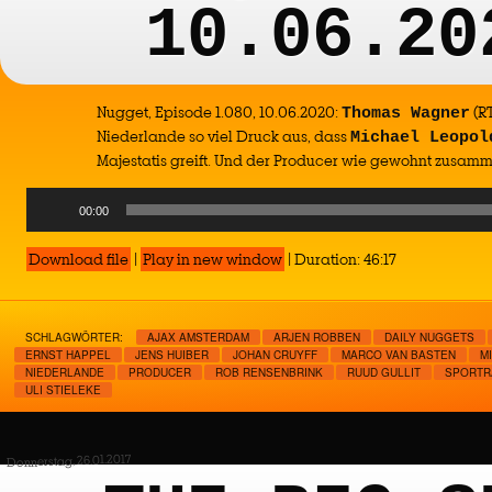
10.06.20
Nugget, Episode 1.080, 10.06.2020:
(RT
Thomas Wagner
Niederlande so viel Druck aus, dass
Michael Leopol
Majestatis greift. Und der Producer wie gewohnt zusamm
Audio
00:00
Player
Download file
|
Play in new window
|
Duration: 46:17
SCHLAGWÖRTER:
AJAX AMSTERDAM
ARJEN ROBBEN
DAILY NUGGETS
ERNST HAPPEL
JENS HUIBER
JOHAN CRUYFF
MARCO VAN BASTEN
M
NIEDERLANDE
PRODUCER
ROB RENSENBRINK
RUUD GULLIT
SPORTR
ULI STIELEKE
Donnerstag, 26.01.2017