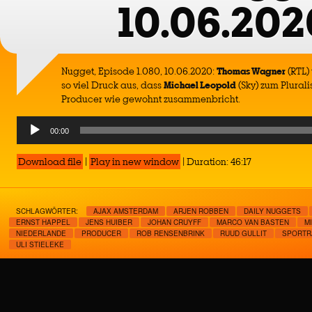
10.06.202
Nugget, Episode 1.080, 10.06.2020:
Thomas Wagner
(RTL)
so viel Druck aus, dass
Michael Leopold
(Sky) zum Plurali
Producer wie gewohnt zusammenbricht.
Audio
00:00
Player
Download file
|
Play in new window
|
Duration: 46:17
SCHLAGWÖRTER:
AJAX AMSTERDAM
ARJEN ROBBEN
DAILY NUGGETS
ERNST HAPPEL
JENS HUIBER
JOHAN CRUYFF
MARCO VAN BASTEN
M
NIEDERLANDE
PRODUCER
ROB RENSENBRINK
RUUD GULLIT
SPORTR
ULI STIELEKE