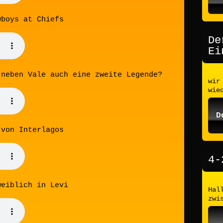
wboys at Chiefs
De
Ei
 neben Vale auch eine zweite Legende?
wir
wie
D
 von Interlagos
4-
weiblich in Levi
Hal
zwi