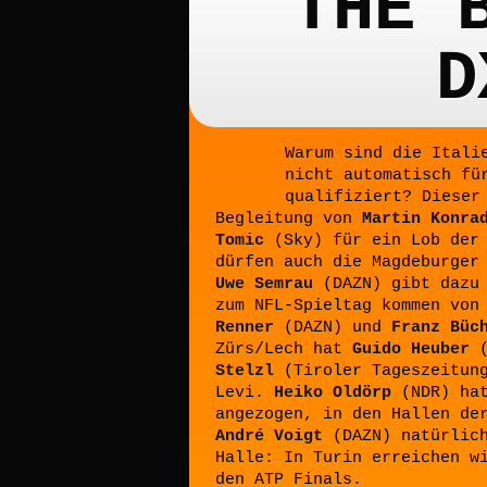
THE 
D
Warum sind die Itali
nicht automatisch fü
qualifiziert? Dieser
Begleitung von
Martin Konra
Tomic
(Sky) für ein Lob der 
dürfen auch die Magdeburger
Uwe Semrau
(DAZN) gibt dazu 
zum NFL-Spieltag kommen vo
Renner
(DAZN) und
Franz Büc
Zürs/Lech hat
Guido Heuber
(
Stelzl
(Tiroler Tageszeitung
Levi.
Heiko Oldörp
(NDR) hat
angezogen, in den Hallen de
André Voigt
(DAZN) natürlich
Halle: In Turin erreichen 
den ATP Finals.