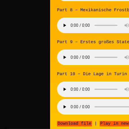
Part 8 – Mexikanische Frost
Part 9 – Erstes großes Stat
Part 10 – Die Lage in Turin
Download file
|
Play in new