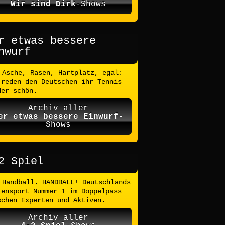
Wir sind Dirk
-Shows
r etwas bessere
nwurf
Asche, Rasen, Hartplatz, egal:
 reden den Deutschen ihr Tennis
der schön.
Archiv aller
er etwas bessere Einwurf
-
Shows
2 Spiel
Handball. HANDBALL! Deutschlands
lensport Nummer 1 im Doppelpass
schen Experten und Aktiven.
Archiv aller