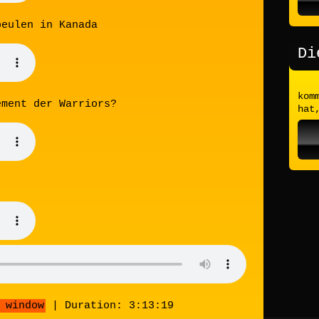
beulen in Kanada
Di
kom
ement der Warriors?
hat
 window
|
Duration: 3:13:19