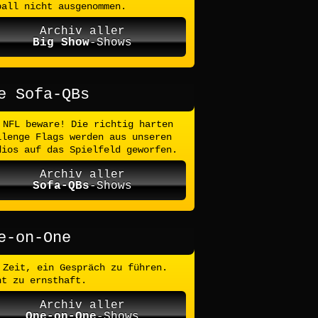
ball nicht ausgenommen.
Archiv aller
Big Show
-Shows
e Sofa-QBs
NFL beware! Die richtig harten
llenge Flags werden aus unseren
dios auf das Spielfeld geworfen.
Archiv aller
Sofa-QBs
-Shows
e-on-One
Zeit, ein Gespräch zu führen.
ht zu ernsthaft.
Archiv aller
One-on-One
-Shows