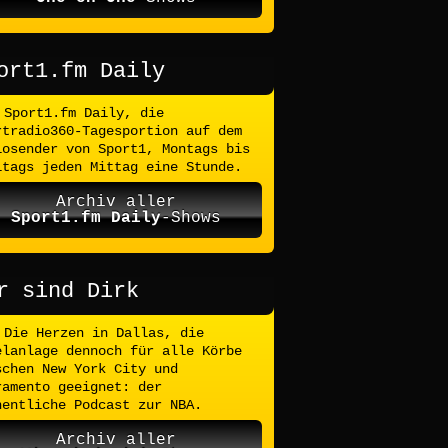
ort1.fm Daily
Sport1.fm Daily, die
rtradio360-Tagesportion auf dem
iosender von Sport1, Montags bis
itags jeden Mittag eine Stunde.
Archiv aller
Sport1.fm Daily
-Shows
r sind Dirk
Die Herzen in Dallas, die
elanlage dennoch für alle Körbe
schen New York City und
ramento geeignet: der
hentliche Podcast zur NBA.
Archiv aller