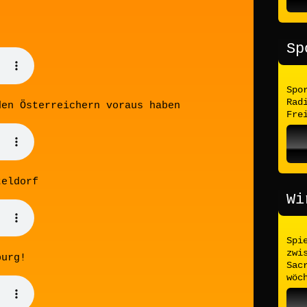
Sp
Spo
Rad
den Österreichern voraus haben
Fre
teldorf
Wi
Spi
zwi
burg!
Sac
wöc