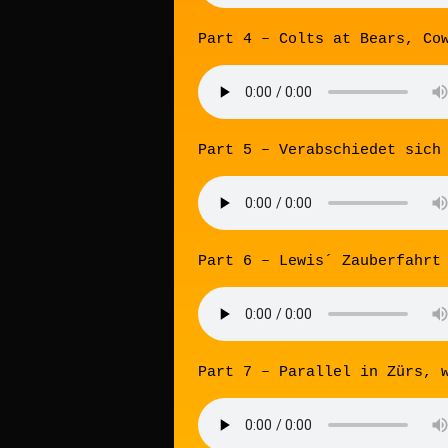
Part 4 – Colts at Bears, Co
Part 5 – Verabschiedet sich
Part 6 – Lewis´ Zauberfahrt
Part 7 – Parallel in Zürs, 