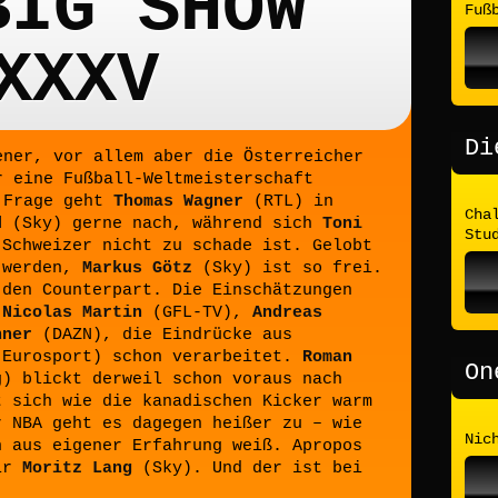
BIG SHOW
Fuß
XXXV
Di
ener, vor allem aber die Österreicher
r eine Fußball-Weltmeisterschaft
 Frage geht
Thomas Wagner
(RTL) in
Cha
d
(Sky) gerne nach, während sich
Toni
Stu
Schweizer nicht zu schade ist. Gelobt
 werden,
Markus Götz
(Sky) ist so frei.
den Counterpart. Die Einschätzungen
n
Nicolas Martin
(GFL-TV),
Andreas
hner
(DAZN), die Eindrücke aus
Eurosport) schon verarbeitet.
Roman
On
) blickt derweil schon voraus nach
 sich wie die kanadischen Kicker warm
r NBA geht es dagegen heißer zu – wie
Nic
 aus eigener Erfahrung weiß. Apropos
wir
Moritz Lang
(Sky). Und der ist bei