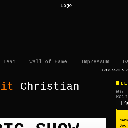
 Team
Wall of Fame
Impressum
D
Verpassen Sie
mit
Christian
DIE
Wir 
Reih
Th
Neh
Spo