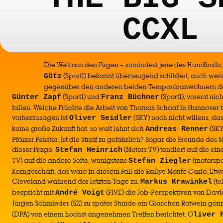
CCXL
Die Welt aus den Fugen – zumindest jene des Handballs,
(Sport1) bekannt überzeugend schildert, auch we
Götz
gegenüber den anderen beiden Temporäranwohnern de
(Sport1) und
(Sport1), vorerst nic
Günter Zapf
Franz Büchner
fallen. Welche Früchte die Arbeit von Thomas Schaaf in Hannover 
vorherzusagen ist
(SKY) noch nicht willens, d
Oliver Seidler
keine große Zukunft hat, so weit lehnt sich
(SKY
Andreas Renner
Pfälzer Fenster. Ist die Streif zu gefährlich? Sogar die Freunde des
dieser Frage,
(Motors TV) tendiert auf die ein
Stefan Heinrich
TV) auf die andere Seite, wenigstens
(motorspo
Stefan Ziegler
Kerngeschäft, das wäre in diesem Fall die Rallye Monte Carlo. Etw
Cleveland während der letzten Tage zu,
(te
Markus Krawinkel
bespricht mit
(FIVE) die Job-Perspektiven von Davi
André Voigt
Jürgen Schmieder (SZ) zu später Stunde ein Gläschen Rotwein gön
(DPA) von einem höchst angenehmen Treffen berichtet. O
liver 