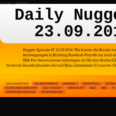
Dienstag, 23.09.2014
Daily Nugg
23.09.20
Nugget, Episode 47, 23.09.2014: Wer könnte die Brücke vo
Anstrengungen in Richtung Baseball-Playoffs zur noch 
NBA-Pre-Season besser hinbringen als Nicolas Martin (G
Swoboda (baseballinsider.de) und Björn Lehmkühler (Crossover-On
SCHLAGWÖRTER:
ATLANTA BRAVES
BASEBALL
BASKETBALL
BJÖRN
CLEVELAND CAVALIERS
DAILY NUGGET
DAVID BLATT
MLB
NBA
PL
SEBASTIAN SWOBODA
SPORTRADIO360