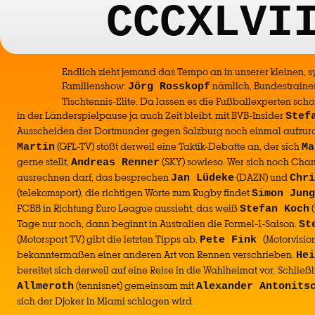
CCCXLVI
Endlich zieht jemand das Tempo an in unserer kleinen,
Familienshow:
nämlich, Bundestraine
Jörg Rosskopf
Tischtennis-Elite. Da lassen es die Fußballexperten sch
in der Länderspielpause ja auch Zeit bleibt, mit BVB-Insider
Stef
Ausscheiden der Dortmunder gegen Salzburg noch einmal aufzuro
(GFL-TV) stößt derweil eine Taktik-Debatte an, der sich
Martin
Ma
gerne stellt,
(SKY) sowieso. Wer sich noch Chan
Andreas Renner
ausrechnen darf, das besprechen
(DAZN) und
Jan Lüdeke
Chri
(telekomsport), die richtigen Worte zum Rugby findet
Simon Jung
FCBB in Richtung Euro League aussieht, das weiß
(
Stefan Koch
Tage nur noch, dann beginnt in Australien die Formel-1-Saison.
St
(Motorsport TV) gibt die letzten Tipps ab,
(Motorvision
Pete Fink
bekanntermaßen einer anderen Art von Rennen verschrieben.
Hei
bereitet sich derweil auf eine Reise in die Wahlheimat vor. Schließl
(tennisnet) gemeinsam mit
Allmeroth
Alexander Antonits
sich der Djoker in Miami schlagen wird.