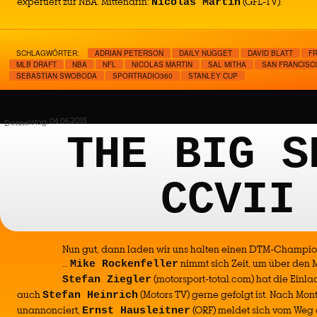
expertiert zur NBA. Mittendrin:
(GFL-TV).
Nicolas Martin
SCHLAGWÖRTER:
ADRIAN PETERSON
DAILY NUGGET
DAVID BLATT
F
MLB DRAFT
NBA
NFL
NICOLAS MARTIN
SAL MITHA
SAN FRANCISC
SEBASTIAN SWOBODA
SPORTRADIO360
STANLEY CUP
Donnerstag, 04.06.2015
THE BIG S
CCVII
Nun gut, dann laden wir uns halten einen DTM-Champio
…
nimmt sich Zeit, um über den M
Mike Rockenfeller
(motorsport-total.com) hat die Einl
Stefan Ziegler
auch
(Motors TV) gerne gefolgt ist. Nach Mo
Stefan Heinrich
unannonciert,
(ORF) meldet sich vom Weg 
Ernst Hausleitner