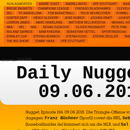
SCHLAGWÖRTER:
ANDRÉ VOIGT
ANDREJ ANTIC
ATP STUTTGART
BAS
BROSE BASKETS
CHAMPIONS LEAGUE
CHICAGO BLACKHAWKS
CLEVELA
DEL
FC BARCELONA
FCB BASKETBALL
FELIX NEUREUTHER
FORMEL 
GÜNTER ZAPF
HEIKO OLDOERP
JENS HUIBER
JOCHEN RINDT
JUVENT
LEBRON JAMES
MARC HINDELANG
MATTHEW DELLAVEDOVA
MICHAEL K
NBA
NFL
NHL
NOVAK DJOKOVIC
OLIVER FASSNACHT
PETE FINK
ROLAND GARROS
SAMI KHEDIRA
SEBASTIAN VETTEL
SPORTRADIO360
STANLEY CUP
STEFAN HEINRICH
STEFAN KOCH
STEFAN ZIEGLER
TAM
THE BIG SHOW
TOMMY HAAS
VFB STUTTGART
Dienstag, 09.06.2015
Daily Nugg
09.06.20
Nugget, Episode 194, 09.06.2015: Die Triangle-Offense von
dagegen:
(Sport1) covert die NHL,
Franz Büchner
Se
(baseballinsider.de) kümmert sich um die MLB, und
Sal