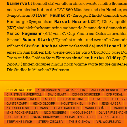
(formel1.de) vor allem eines erwartet: heiße Brems
Nimmervoll
noch vermieden haben der TSV 1860 München und der Hamburger
Sympathisant
(Eurosport) findet dennoch ebe
Oliver Faßnacht
Hamburger Sympathisant
(SKY). Die Sympath
Marcel Meinert
(SKY) sind nicht bekannt, seine mahnende Stimme darf dennoch ni
(RTL) vom FA-Cup-Finale nur Gutes zu erzählen
Marco Hagemann
Arsenal.
(SID) mahnt auch – und zwar alle Contador
Ruben Stark
während
(telekombasketball.de) und
Stefan Koch
Michael K
eines im Sinn haben: Lob. Gerne auch für Sasa Obradovic oder David
Team auf die Golden State Warriors einstellen,
(D
Heiko Oldörp
(Sport1+) finden darüber hinaus noch warme worte für die anstehe
Die Studios in München? Verlassen.
SCHLAGWÖRTER:
1860 MÜNCHEN
ALBA BERLIN
ANDREAS RENNER
B
CHRISTIAN NIMMERVOLL
DAVID BLATT
DENNIS SCHRÖDER
DFB-POKAL
ERNST HAUSLEITNER
FA CUP
FCB BASKETBALL
FORMEL 1
GILLES V
GÜNTER ZAPF
HEIKO OLDÖRP
HOLSTEIN KIEL
HSV
JENS HUIBER
KARLSUHER SC
LE MANS
LEWIS HAMILTON
MANUEL GRÄFE
MARCO 
MIKE ROCKENFELLER
NICO ROSBERG
NICOLE HOSP
OLIVER FASSNACHT
RUBEN STARK
SASA OBRADOVIC
SEBASTIAN VETTEL
SEPP BLATTER
STEFAN HEINRICH
STEFAN ZIEGLER
THE BIG SHOW
VFL WOLFSBURG