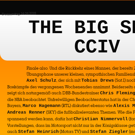
Donnerstag, 14.05.2015
THE BIG S
CCIV
Finale also. Und die Rückkehr eines Mannes, der bereits 
Übungsphase unserer kleinen, sympathischen Familiensh
, der sich mit
(Sat.1) no
Axel Schulz
Tobias Drews
Boxkämpfe des vergangenen Wochenendes annimmt. Beiderseits des
zeigt sich naturgemäß auch DBB-Bundestrainer
Chris Flemin
die NBA beobachtet. Unfreiwilligen Beobachterstatus hat in der
Bayern,
(RTL) diskutiert ebenso wie
Marco Hagemann
Alexis M
(SKY) die fußballrelevanten Themen. Wie die 
Andreas Renner
spannend werden kann, dafür hat
(fo
Christian Nimmervoll
Vorstellungen, dass im Motorsport nicht nur in der Königsklasse get
auch
(Motors TV) und
(mo
Stefan Heinrich
Stefan Ziegler