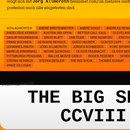
wagt sich mit
(tennisnet.com) an mehrere aust
Jörg Allmeroth
posteriori auch alle eingetreten sind.
SCHLAGWÖRTER:
ANDRÉ BREITENREITER
ANDRÉ VOIGT
ANDREAS RENN
ANGELIQUE KERBER
AUSTRALIAN OPEN
BETTER CALL SAUL
CLEVELAND
DAGUR SIGURDSSON
DAVID BLATT
DHB-TEAM
DIRK NOWITZKI
ERICH 
FRANZ BÜCHNER
GERHARD BERGER
GUIDO HEUBER
GÜNTER ZAPF
H
JOHANNES KNUTH
JÖRG ALLMEROTH
JÜRGEN SCHMIEDER
KOBE BRYAN
MARKUS KRAWINKEL
NOVAK DJOKOVIC
OLIVER FASSNACHT
OLIVER SEI
PITTSBURGH PENGUINS
RALLYE MONTE CARLO
ROGER FEDERER
SEREN
STEFAN HEINRICH
STEFAN ZIEGLER
THE BIG SHOW
THOMAS SCHAAF
VINCE GILLIGAN
Donnerstag, 11.06.2015
THE BIG S
CCVIII