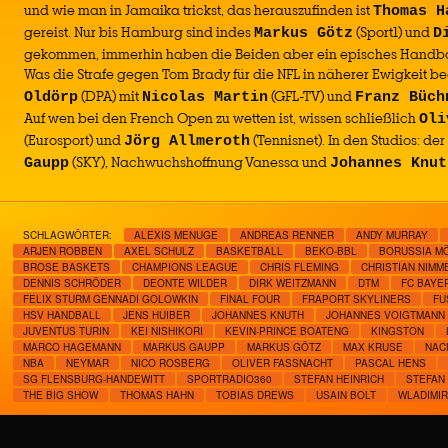
und wie man in Jamaika trickst, das herauszufinden ist
Thomas H
gereist. Nur bis Hamburg sind indes
(Sport1) und
Markus Götz
D
gekommen, immerhin haben die Beiden aber ein episches Handba
Was die Strafe gegen Tom Brady für die NFL in näherer Ewigkeit be
(DPA) mit
(GFL-TV) und
Oldörp
Nicolas Martin
Franz Büch
Auf wen bei den French Open zu wetten ist, wissen schließlich
Oli
(Eurosport) und
(Tennisnet). In den Studios: d
Jörg Allmeroth
(SKY), Nachwuchshoffnung Vanessa und
Gaupp
Johannes Knut
SCHLAGWÖRTER:
ALEXIS MENUGE
ANDREAS RENNER
ANDY MURRAY
ARJEN ROBBEN
AXEL SCHULZ
BASKETBALL
BEKO-BBL
BORUSSIA M
BROSE BASKETS
CHAMPIONS LEAGUE
CHRIS FLEMING
CHRISTIAN NIMM
DENNIS SCHRÖDER
DEONTE WILDER
DIRK WEITZMANN
DTM
FC BAYE
FELIX STURM GENNADI GOLOWKIN
FINAL FOUR
FRAPORT SKYLINERS
FU
HSV HANDBALL
JENS HUIBER
JOHANNES KNUTH
JOHANNES VOIGTMANN
JUVENTUS TURIN
KEI NISHIKORI
KEVIN-PRINCE BOATENG
KINGSTON
MARCO HAGEMANN
MARKUS GAUPP
MARKUS GÖTZ
MAX KRUSE
NAC
NBA
NEYMAR
NICO ROSBERG
OLIVER FASSNACHT
PASCAL HENS
SG FLENSBURG-HANDEWITT
SPORTRADIO360
STEFAN HEINRICH
STEFAN
THE BIG SHOW
THOMAS HAHN
TOBIAS DREWS
USAIN BOLT
WLADIMIR