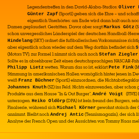
Legendentreffen in den David-Alaba-Studios:
Oliver 
(Sport1) geben sich die Ehre – und scha
Günter Zapf
eigentlich Unerhörtes: am Ende wird dann halt auch no
Damen geplaudert. Gestritten. Davor aber sorgt
(S
Markus Götz
schon unvergessliches Länderspiel der deutschen Handball-Herre
(SKY) ordnet die fußballerischen Vorkommnisse richtig
Hindelang
aber eigentlich schon wieder auf dem Weg dorthin befindet sich
S
(Motors TV), zur Formel 1 nimmt sich auch noch
Stefan Ziegler
Sollte es in absehbarer Zeit einen deutschsprachigen NASCAR-Fa
wetten. Warum das so ist, erklärt
(M
Philipp Lietz
Pete Fink
Stimmung in amerikanischen Hallen womöglich hinter jenen in Deu
weiß
(Sport1) einzuordnen, die Nichtabstiegsklau
Franz Büchner
(SZ) ins Feld. Nichts einzuwenden, aber schon g
Johannes Knuth
Produkte aus dem Hause “In & Out Burger”,
(FIVE)
André Voigt
unterzogen.
(DPA) ist kein freund des Burgers, se
Heiko Oldörp
Finalserie, während sich
gewohnt stoisch der
Michael Körner
annimmt. Bleibt noch
(Tennismagazin), der sich li
Andrej Antic
Analyse der French Open und der Aussichten von Tommy Haas mel