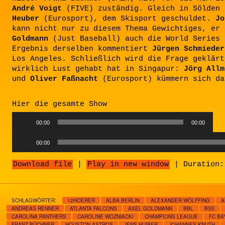
André Voigt
(FIVE) zuständig. Gleich in Sölden
Heuber
(Eurosport), dem Skisport geschuldet.
Jo
kann nicht nur zu diesem Thema Gewichtiges, er
Goldmann
(Just Baseball) auch die World Series 
Ergebnis derselben kommentiert
Jürgen Schmieder
Los Angeles. Schließlich wird die Frage geklärt
wirklich Lust gehabt hat in Singapur:
Jörg Allm
und
Oliver Faßnacht
(Eurosport) kümmern sich da
Hier die gesamte Show
Audio
00:00
00:00
Player
Audio
00:00
Player
Download file
|
Play in new window
|
Duration:
SCHLAGWÖRTER:
12HOERER
ALBA BERLIN
ALEXANDER WÖLFFING
A
ANDREAS RENNER
ATLANTA FALCONS
AXEL GOLDMANN
BBL
BSE
CAROLINA PANTHERS
CAROLINE WOZNIACKI
CHAMPIONS LEAGUE
FC BA
FRANZ BÜCHNER
HOUSTON ASTROS
JENS HUIBER
JOHANNES KNUTH