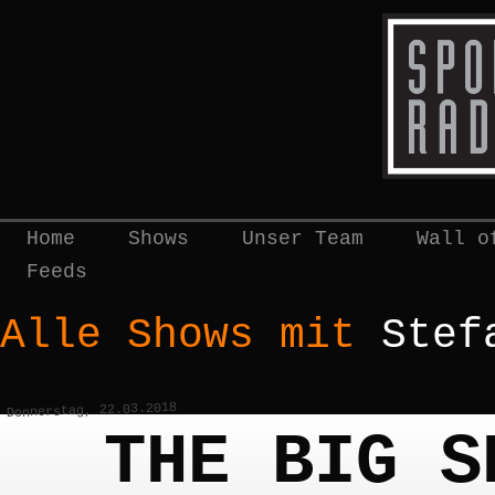
Home
Shows
Unser Team
Wall o
Feeds
Alle Shows mit
Stef
Donnerstag, 22.03.2018
THE BIG S