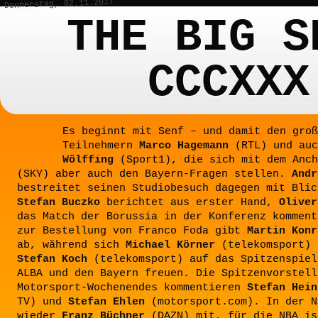
Donnerstag, 02.11.2017
THE BIG S
CCCXXX
Es beginnt mit Senf – und damit den groß
Teilnehmern
Marco Hagemann
(RTL) und au
Wölffing
(Sport1), die sich mit dem Anc
(SKY) aber auch den Bayern-Fragen stellen.
Andr
bestreitet seinen Studiobesuch dagegen mit Blic
Stefan Buczko
berichtet aus erster Hand,
Oliver
das Match der Borussia in der Konferenz komment
zur Bestellung von Franco Foda gibt
Martin Konr
ab, während sich
Michael Körner
(telekomsport) 
Stefan Koch
(telekomsport) auf das Spitzenspiel
ALBA und den Bayern freuen. Die Spitzenvorstell
Motorsport-Wochenendes kommentieren
Stefan Hein
TV) und
Stefan Ehlen
(motorsport.com). In der N
wieder
Franz Büchner
(DAZN) mit, für die NBA is