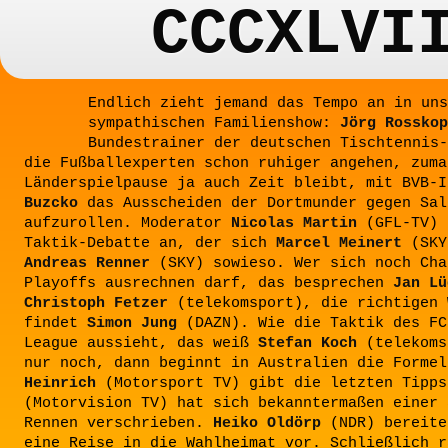
CCCXLVI
Endlich zieht jemand das Tempo an in uns
sympathischen Familienshow:
Jörg Rosskop
Bundestrainer der deutschen Tischtennis-
die Fußballexperten schon ruhiger angehen, zuma
Länderspielpause ja auch Zeit bleibt, mit BVB-
Buzcko
das Ausscheiden der Dortmunder gegen Sal
aufzurollen. Moderator
Nicolas Martin
(GFL-TV) 
Taktik-Debatte an, der sich
Marcel Meinert
(SKY
Andreas Renner
(SKY) sowieso. Wer sich noch Cha
Playoffs ausrechnen darf, das besprechen
Jan Lü
Christoph Fetzer
(telekomsport), die richtigen 
findet
Simon Jung
(DAZN). Wie die Taktik des FC
League aussieht, das weiß
Stefan Koch
(telekoms
nur noch, dann beginnt in Australien die Forme
Heinrich
(Motorsport TV) gibt die letzten Tipp
(Motorvision TV) hat sich bekanntermaßen einer 
Rennen verschrieben.
Heiko Oldörp
(NDR) bereite
eine Reise in die Wahlheimat vor. Schließlich 