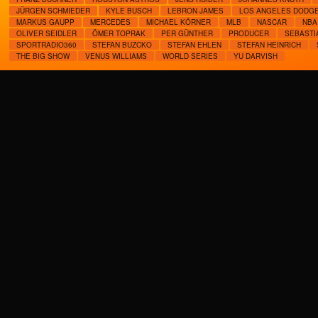
JÜRGEN SCHMIEDER
KYLE BUSCH
LEBRON JAMES
LOS ANGELES DODG
MARKUS GAUPP
MERCEDES
MICHAEL KÖRNER
MLB
NASCAR
NBA
OLIVER SEIDLER
ÖMER TOPRAK
PER GÜNTHER
PRODUCER
SEBASTI
SPORTRADIO360
STEFAN BUZCKO
STEFAN EHLEN
STEFAN HEINRICH
THE BIG SHOW
VENUS WILLIAMS
WORLD SERIES
YU DARVISH