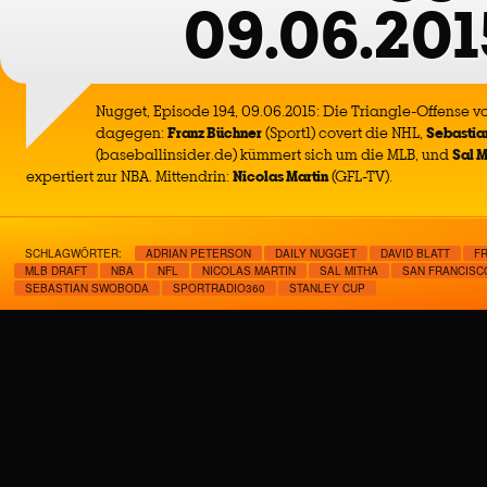
09.06.201
Nugget, Episode 194, 09.06.2015: Die Triangle-Offense von
dagegen:
Franz Büchner
(Sport1) covert die NHL,
Sebasti
(baseballinsider.de) kümmert sich um die MLB, und
Sal M
expertiert zur NBA. Mittendrin:
Nicolas Martin
(GFL-TV).
SCHLAGWÖRTER:
ADRIAN PETERSON
DAILY NUGGET
DAVID BLATT
F
MLB DRAFT
NBA
NFL
NICOLAS MARTIN
SAL MITHA
SAN FRANCISC
SEBASTIAN SWOBODA
SPORTRADIO360
STANLEY CUP