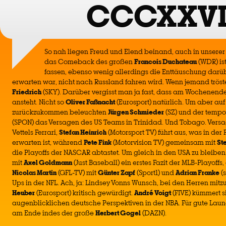
CCCXXVI
So nah liegen Freud und Elend beinand, auch in unserer
das Comeback des großen
Francois Duchateau
(WDR) is
fassen, ebenso wenig allerdings die Enttäuschung darüber
erwarten war, nicht nach Russland fahren wird. Wenn jemand trös
Friedrich
(SKY). Darüber vergisst man ja fast, dass am Wochenend
ansteht. Nicht so
Oliver Faßnacht
(Eurosport) natürlich. Um aber au
zurückzukommen beleuchten
Jürgen Schmieder
(SZ) und der tempor
(SPON) das Versagen des US Teams in Trinidad. Und Tobago. Versa
Vettels Ferrari,
Stefan Heinrich
(Motorsport TV) führt aus, was in der F
erwarten ist, während
Pete Fink
(Motorvision TV) gemeinsam mit
St
die Playoffs der NASCAR abtastet. Um gleich in den USA zu bleiben,
mit
Axel Goldmann
(Just Baseball) ein erstes Fazit der MLB-Playoff
Nicolas Martin
(GFL-TV) mit
Günter Zapf
(Sport1) und
Adrian Franke
(
Ups in der NFL. Ach, ja: Lindsey Vonns Wunsch, bei den Herren mitz
Heuber
(Eurosport) kritisch gewürdigt.
André Voigt
(FIVE) kümmert s
augenblicklichen deutsche Perspektiven in der NBA. Für gute Laun
am Ende indes der große
Herbert Gogel
(DAZN).