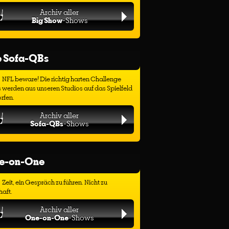
Archiv aller
Big Show
-Shows
e Sofa-QBs
NFL beware! Die richtig harten Challenge
 werden aus unseren Studios auf das Spielfeld
rfen.
Archiv aller
Sofa-QBs
-Shows
e-on-One
Zeit, ein Gespräch zu führen. Nicht zu
haft.
Archiv aller
One-on-One
-Shows