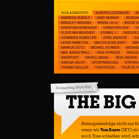
SCHLAGWÖRTER:
ALBERTO CONTADOR
A
ANDREAS RUDOLF
ANDY MURRAY
BENEDI
BRADLEY WIGGINS
BRASIL 2014
BROSE B
CHRISTIAN SPRENGER
CHRISTOPH RUF
C
FLOYD MAYWEATHER
FORMEL 1
GRIGOR D
JOHANNES AUMÜLLER
JÖRG JAKSCHE
JU
LEWIS HAMILTON
MALCOLM DELANEY
MAN
MARKUS GÖTZ
MICHAEL KÖRNER
MICHAE
NBA. BASKETBALL
NICK KYRGIOS
PASCA
RADSPORT
RAFAEL NADAL
REAL MADRID
SIMONA HALEP
SPORTRADIO360
STEFAN 
THOMAS MÜLLER
TONI KROOS
TOUR DE 
Donnerstag, 19.04.2012
THE BIG
Heimspielerfolge nicht nur f
wenn wir
Tom Bayer
(SKY) als
noch Tore schießen wird, erf