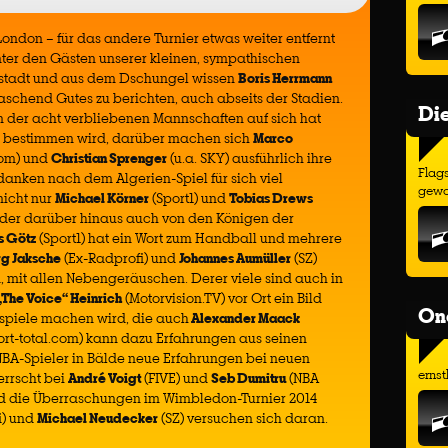
London – für das andere Turnier etwas weiter entfernt
nter den Gästen unserer kleinen, sympathischen
tstadt und aus dem Dschungel wissen
Boris Herrmann
aschend Gutes zu berichten, auch abseits der Stadien.
Di
n der acht verbliebenen Mannschaften auf sich hat
er bestimmen wird, darüber machen sich
Marco
om) und
Christian Sprenger
(u.a. SKY) ausführlich ihre
Flags
nken nach dem Algerien-Spiel für sich viel
gewo
nicht nur
Michael Körner
(Sport1) und
Tobias Drews
 der darüber hinaus auch von den Königen der
s Götz
(Sport1) hat ein Wort zum Handball und mehrere
rg Jaksche
(Ex-Radprofi) und
Johannes Aumüller
(SZ)
 mit allen Nebengeräuschen. Derer viele sind auch in
„The Voice“ Heinrich
(Motorvision.TV) vor Ort ein Bild
On
tspiele machen wird, die auch
Alexander Maack
rt-total.com) kann dazu Erfahrungen aus seinen
BA-Spieler in Bälde neue Erfahrungen bei neuen
ernst
errscht bei
André Voigt
(FIVE) und
Seb Dumitru
(NBA
ind die Überraschungen im Wimbledon-Turnier 2014
i) und
Michael Neudecker
(SZ) versuchen sich daran.