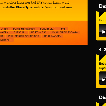
in welcher Liga, nur bei SKY sehen kann, weiß
Der
ranstalter
Klaus Cyron
mit der Vorschau auf sein
Deuts
 OPEN
BORIS HERRMANN
BUNDESLIGA
BVB
BAYERN
FUSSBALL
HERTHA BSC
JO-WILFRIED TSONGA
HT
PHILIPP KOHLSCHREIBER
REAL MADRID
OM BAYER
4-2
Hall
Exper
Di