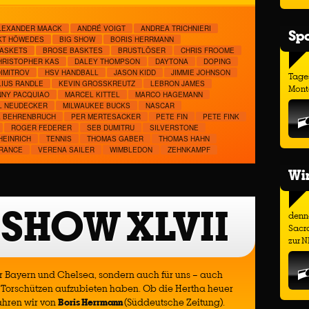
LEXANDER MAACK
ANDRÉ VOIGT
ANDREA TRICHNIERI
Spo
KT HÖWEDES
BIG SHOW
BORIS HERRMANN
ASKETS
BROSE BASKTES
BRUSTLÖSER
CHRIS FROOME
HRISTOPHER KAS
DALEY THOMPSON
DAYTONA
DOPING
IMITROV
HSV HANDBALL
JASON KIDD
JIMMIE JOHNSON
Tage
LIUS RANDLE
KEVIN GROSSKREUTZ
LEBRON JAMES
Monta
NY PACQUIAO
MARCEL KITTEL
MARCO HAGEMANN
L NEUDECKER
MILWAUKEE BUCKS
NASCAR
L BEHRENBRUCH
PER MERTESACKER
PETE FIN
PETE FINK
ROGER FEDERER
SEB DUMITRU
SILVERSTONE
HEINRICH
TENNIS
THOMAS GABER
THOMAS HAHN
FRANCE
VERENA SAILER
WIMBLEDON
ZEHNKAMPF
Wir
 SHOW XLVII
denno
Sacr
zur N
ür Bayern und Chelsea, sondern auch für uns – auch
 Torschützen aufzubieten haben. Ob die Hertha heuer
ahren wir von
Boris Herrmann
(Süddeutsche Zeitung).