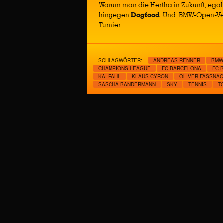
Warum man die Hertha in Zukunft, egal 
hingegen
Dogfood
. Und: BMW-Open-Ve
Turnier.
SCHLAGWÖRTER:
ANDREAS RENNER
BMW
CHAMPIONS LEAGUE
FC BARCELONA
FC 
KAI PAHL
KLAUS CYRON
OLIVER FASSNAC
SASCHA BANDERMANN
SKY
TENNIS
T