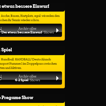
 etwas bessere Einwurf
Asche, Rasen, Hartplatz, egal: wir reden den
chen ihr Tennis wieder schön.
Archiv aller
Der etwas bessere Einwurf
-Shows
 Spiel
Handball. HANDBALL! Deutschlands
ensport Nummer 1 im Doppelpass zwischen
ten und Aktiven.
Archiv aller
4-2 Spiel
-Shows
e Pregame Show