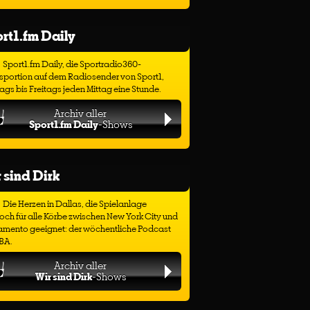
rt1.fm Daily
Sport1.fm Daily, die Sportradio360-
sportion auf dem Radiosender von Sport1,
gs bis Freitags jeden Mittag eine Stunde.
Archiv aller
Sport1.fm Daily
-Shows
 sind Dirk
Die Herzen in Dallas, die Spielanlage
ch für alle Körbe zwischen New York City und
amento geeignet: der wöchentliche Podcast
BA.
Archiv aller
Wir sind Dirk
-Shows