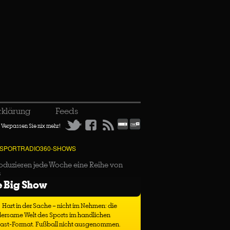
rklärung
Feeds
Verpassen Sie nix mehr!
 SPORTRADIO360-SHOWS
oduzieren jede Woche eine Reihe von
s
e Big Show
Hart in der Sache – nicht im Nehmen: die
ersame Welt des Sports im handlichen
ast-Format. Fußball nicht ausgenommen.