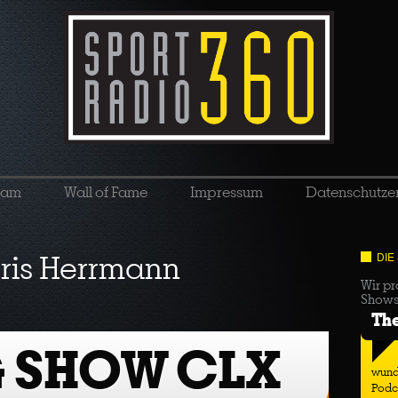
eam
Wall of Fame
Impressum
Datenschutze
ris Herrmann
DIE
Wir pr
Show
Th
G SHOW CLX
wund
Podc