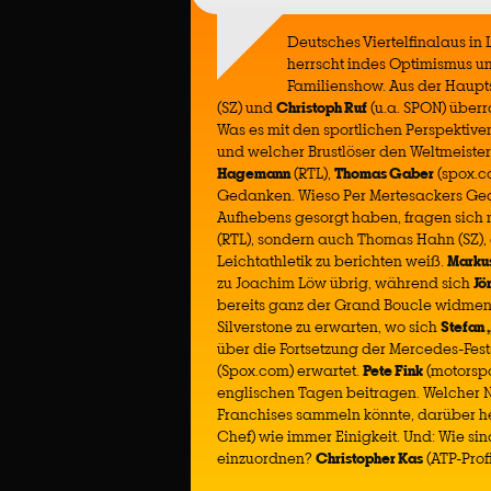
Deutsches Viertelfinalaus in 
herrscht indes Optimismus u
Familienshow. Aus der Haup
(SZ) und
Christoph Ruf
(u.a. SPON) überr
Was es mit den sportlichen Perspektive
und welcher Brustlöser den Weltmeist
Hagemann
(RTL),
Thomas Gaber
(spox.c
Gedanken. Wieso Per Mertesackers Geda
Aufhebens gesorgt haben, fragen sich 
(RTL), sondern auch Thomas Hahn (SZ),
Leichtathletik zu berichten weiß.
Marku
zu Joachim Löw übrig, während sich
Jö
bereits ganz der Grand Boucle widmen,
Silverstone zu erwarten, wo sich
Stefan 
über die Fortsetzung der Mercedes-Fes
(Spox.com) erwartet.
Pete Fink
(motorspo
englischen Tagen beitragen. Welcher N
Franchises sammeln könnte, darüber h
Chef) wie immer Einigkeit. Und: Wie s
einzuordnen?
Christopher Kas
(ATP-Prof