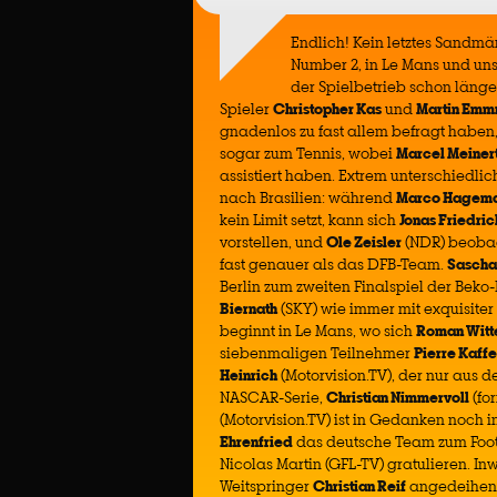
Endlich! Kein letztes Sandmän
Number 2, in Le Mans und uns
der Spielbetrieb schon läng
Spieler
Christopher Kas
und
Martin Emm
gnadenlos zu fast allem befragt haben, 
sogar zum Tennis, wobei
Marcel Meiner
assistiert haben. Extrem unterschiedlic
nach Brasilien: während
Marco Hagem
kein Limit setzt, kann sich
Jonas Friedric
vorstellen, und
Ole Zeisler
(NDR) beobac
fast genauer als das DFB-Team.
Sascha
Berlin zum zweiten Finalspiel der Bek
Biernath
(SKY) wie immer mit exquisiter
beginnt in Le Mans, wo sich
Roman Witt
siebenmaligen Teilnehmer
Pierre Kaffe
Heinrich
(Motorvision.TV), der nur aus d
NASCAR-Serie,
Christian Nimmervoll
(fo
(Motorvision.TV) ist in Gedanken noch 
Ehrenfried
das deutsche Team zum Footb
Nicolas Martin (GFL-TV) gratulieren. I
Weitspringer
Christian Reif
angedeihen 