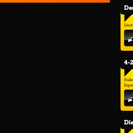
Der
Deuts
4-2
Hall
Exper
Di