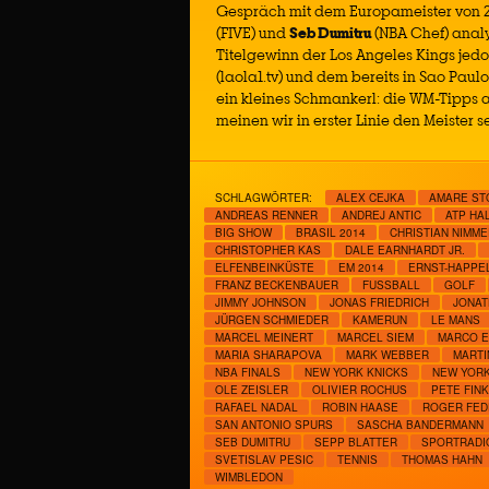
Gespräch mit dem Europameister von 20
(FIVE) und
Seb Dumitru
(NBA Chef) analy
Titelgewinn der Los Angeles Kings jed
(laola1.tv) und dem bereits in Sao Pau
ein kleines Schmankerl: die WM-Tipps a
meinen wir in erster Linie den Meister s
SCHLAGWÖRTER:
ALEX CEJKA
AMARE ST
ANDREAS RENNER
ANDREJ ANTIC
ATP HA
BIG SHOW
BRASIL 2014
CHRISTIAN NIMM
CHRISTOPHER KAS
DALE EARNHARDT JR.
ELFENBEINKÜSTE
EM 2014
ERNST-HAPPEL
FRANZ BECKENBAUER
FUSSBALL
GOLF
JIMMY JOHNSON
JONAS FRIEDRICH
JONAT
JÜRGEN SCHMIEDER
KAMERUN
LE MANS
MARCEL MEINERT
MARCEL SIEM
MARCO E
MARIA SHARAPOVA
MARK WEBBER
MARTI
NBA FINALS
NEW YORK KNICKS
NEW YOR
OLE ZEISLER
OLIVIER ROCHUS
PETE FINK
RAFAEL NADAL
ROBIN HAASE
ROGER FED
SAN ANTONIO SPURS
SASCHA BANDERMANN
SEB DUMITRU
SEPP BLATTER
SPORTRADI
SVETISLAV PESIC
TENNIS
THOMAS HAHN
WIMBLEDON