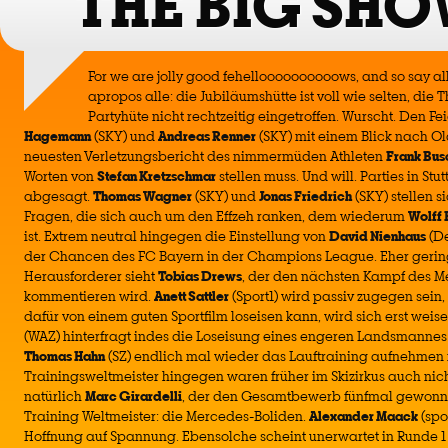
THE BIG SHO
For we are jolly good fehelloooooooooows, and so say all 
apropos alle: die Jubiläumshütte ist voll wie selten, di
Partyhüte nicht rechtzeitig eingetroffen. Wurscht. Den Fe
Hagemann
(SKY) und
Andreas Renner
(SKY) mit einem Blick nach Ol
neuesten Verletzungsbericht des nimmermüden Athleten
Frank Bu
Worten von
Stefan Kretzschmar
stellen muss. Und will. Parties in St
abgesagt.
Thomas Wagner
(SKY) und
Jonas Friedrich
(SKY) stellen 
Fragen, die sich auch um den Effzeh ranken, dem wiederum
Wolff 
ist. Extrem neutral hingegen die Einstellung von
David Nienhaus
(De
der Chancen des FC Bayern in der Champions League. Eher gering
Herausforderer sieht
Tobias Drews
, der den nächsten Kampf des Me
kommentieren wird.
Anett Sattler
(Sport1) wird passiv zugegen sein,
dafür von einem guten Sportfilm loseisen kann, wird sich erst weis
(WAZ) hinterfragt indes die Loseisung eines engeren Landsmanne
Thomas Hahn
(SZ) endlich mal wieder das Lauftraining aufnehmen
Trainingsweltmeister hingegen waren früher im Skizirkus auch nich
natürlich
Marc Girardelli
, der den Gesamtbewerb fünfmal gewonnen
Training Weltmeister: die Mercedes-Boliden.
Alexander Maack
(spo
Hoffnung auf Spannung. Ebensolche scheint unerwartet in Runde 1 