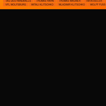
TAG DES HANDBALLS
THOMAS HAHN
THOMAS WAGNER
TIM BÖSELER
VFL WOLFSBURG
WITALI KLITSCHKO
WLADIMIR KLITSCHKO
WOLFF FUSS