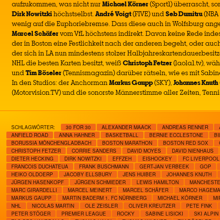
aufzukommen, was nicht nur
Michael Körner
(Sport1) überrascht, 
Dirk Nowitzki
höchstselbst.
André Voigt
(FIVE) und
Seb Dumitru
(NBA 
wenig auf die Euphoriebremse. Dass diese auch in Wolfsburg ange
Marcel Schäfer
vom VfL höchstens indirekt. Davon keine Rede inde
der in Boston eine Festlichkeit nach der anderen begeht, oder auc
der sich in LA nun mindestens stolzer Halbjahreskartendauerbesitz
NHL die besten Karten besitzt, weiß
Christoph Fetzer
(laola1.tv), w
und
Tim Böseler
(Tennismagazin) darüber rätseln, wie es mit Sabin
In den Studios: der Anchorman
Markus Gaupp
(SKY),
Johannes Knuth
(Motorvision.TV) und die sonorste Männerstimme aller Zeiten, Tenn
SCHLAGWÖRTER:
30 FOR 30
ALEXANDER MAACK
ANDREAS RENNER
ANFIELD ROAD
ANNA HAHNER
BASKETBALL
BERNIE ECCLESTONE
B
BORUSSIA MÖNCHENGLADBACH
BOSTON MARATHON
BOSTON RED SOX
CHRISTOPH FETZER
CORRIE SANDERS
DAVID MOYES
DAVID NIENHAUS
DIETER HECKING
DIRK NOWITZKI
EFFZEH
EISHOCKEY
FC LIVERPOOL
FRANCOIS DUCHATEUA
FRANK BUSCHMANN
GERT-JAN VERBEEK
GOP
HEIKO OLDOERP
JACOBY ELLSBURY
JENS HUIBER
JOHANNES KNUTH
JÜRGEN HASENKOPF
JÜRGEN SCHMIEDER
LEWIS HAMILTON
MANCHESTE
MARC GIRARDELLI
MARCEL MEINERT
MARCEL SCHÄFER
MARCO HAGEM
MARKUS GAUPP
MARTIN BADERM 1. FC NÜRNBERG
MICHAEL KÖRNER
MI
NHL
NICOLAS MARTIN
OLE ZEISLER
OLIVER KREUTZER
PETE FINK
PETER STÖGER
PREMIER LEAGUE
ROCKY
SABINE LISICKI
SKI ALPIN