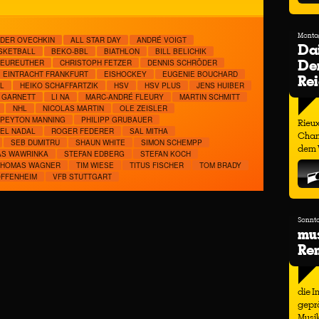
Montag
DER OVECHKIN
ALL STAR DAY
ANDRÉ VOIGT
Dai
SKETBALL
BEKO-BBL
BIATHLON
BILL BELICHIK
Der
NEUREUTHER
CHRISTOPH FETZER
DENNIS SCHRÖDER
EINTRACHT FRANKFURT
EISHOCKEY
EUGENIE BOUCHARD
Re
HEIKO SCHAFFARTZIK
HSV
HSV PLUS
JENS HUIBER
 GARNETT
LI NA
MARC-ANDRÉ FLEURY
MARTIN SCHMITT
NHL
NICOLAS MARTIN
OLE ZEISLER
PEYTON MANNING
PHILIPP GRUBAUER
Rieux
EL NADAL
ROGER FEDERER
SAL MITHA
Cham
SEB DUMITRU
SHAUN WHITE
SIMON SCHEMPP
dem W
AS WAWRINKA
STEFAN EDBERG
STEFAN KOCH
THOMAS WAGNER
TIM WIESE
TITUS FISCHER
TOM BRADY
OFFENHEIM
VFB STUTTGART
Sonnta
mu
Ren
die I
geprä
Musi