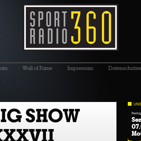
eam
Wall of Fame
Impressum
Datenschutze
UNS
BIG SHOW
Freita
Sen
07.
XXVII
Mo