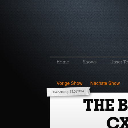
Home
Shows
Unser T
Vorige Show
Nächste Show
Donnerstag, 23.01.2014
THE 
CX