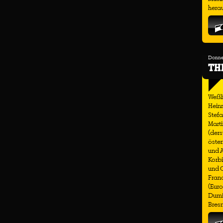
hera
Donner
TH
Weßli
Heinr
Stefa
Marti
(ders
öster
und 
Korbi
und C
Franc
(Euro
Dumit
Bresn