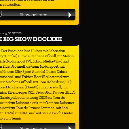
uszuarbeiten.
Show anhören
stag, 30.07.2026
E BIG SHOW DCCLXXII
Der Producer Jens Huiber mit Sebastian
ng (Funke) zum deutschen Fußball, mit Stefan
ich (Motorsport TV), Edgar Mielke (Sky) und
n Ehlen (formel1.de) zum Motorsport, mit
n Konrad (Sky Sport Austria), Lukas Zahrer
tandard) und Fabian Beer (Ballesterer) zum
reichischen Fußball, mit Tom Häberlein (SID)
Axel Goldmann (Drei90) zum Baseball, mit
nian Eisenberger (SZ), Sebastian Kayser (BILD)
hristoph Leuchtenberg (SID) zur Tour de
e und zur Leichtathletik, mit Gerhard Leinauer
sport) zur Tour de France Femmes, mit Seb
ru (N24) zur NBA, und mit Star-Coach Günter
ik zum Tennis.
Show anhören