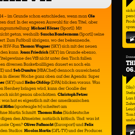
sich 
014 – im Grunde schon entschieden, wenn man
Ole
persö
Produ
n darf. In der engeren Auswahl für den Titel, aber
span
rungsumstellung:
Michael Körner
(Sport1). Mit
s nicht getan, weshalb
Sascha Bandermann
(Sport1) seine
riert. Zum Fußball übrigens, wo der bekennende,
ne HSV-Fan
Thomas Wagner
(SKY) sich mit der neuen
nden kann.
Jonas Friedrich
(SKY) im Grunde ebenso,
Donner
telgewinne des VfB nicht unter den Tisch fallen
TH
den diversen Basketballligen dauert es noch ein
06
VE) und
Seb Dumitru
(NBAChef) dennoch ausreichend
n in dieser Woche ganz oben auf der Agenda: Super
ner
(SKY) und
Heiko Oldörp
(DPA) blicken voraus. Was
(Sky)
en Hershey bringen wird, kann der Goalie der
Stefa
och nicht genau abschätzen.
Christoph Fetzer
Lars
s: was hat es eigentlich mit der amerikanischen
Zahre
al Mitha
(sporteagle.tv) scheitert am
Leuch
hne Martin Schmitt.
Thomas Hahn
(Süddeutsche
Tom H
rdigen den Altmeister, natürlich kritisch. Und: was ist
und m
Aussie Open?
Oliver Faßnacht
(Eurosport) und
Felix
 den Studios:
Nicolas Martin
(GFL-TV) und der Producer.