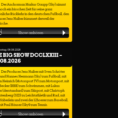
Der Anchorman Markus Gaupp (Sky) nimmt
noch ein bisschen Zeit für seine ganz
nliche Rückkehr in den deutschen Fußball, den
cer Jens Huiber kümmert derweil der
ische.
Show anhören
stag, 06.08.2026
E BIG SHOW DCCLXXIII –
.08.2026
Der Producer Jens Huiber mit Sven Schröter
 und Hannes Herrmann (Sky) zum Fußball, mit
n Heinrich (Motorsport TV) zum Motorsport, mit
 Becker (RBB) zum Schwimmen, mit Lukas
r (derstandard) zum Skisport, mit Christoph
tenberg (SID) zu Leichtathletik und Rad, mit
äberlein und zwei der 12hoerer zum Baseball,
it Paul Häuser (Sky9 zum Tennis.
Show anhören