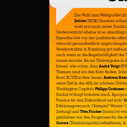
Die Wahl zum Weltsportler 2
Zeisler
(NDR) Glauben schenke
wohl erst nach seiner Ernäh
Glutenverzicht alleine ist es allerding
Expertise live von der Laufstrecke offe
wiewohl gesundheitlich angeschlage
Vereinsstruktur in Hamburg gut anfreu
auch wenn er die Regelmäßigkeit der Ti
lassen möchte. Bis zur Titelvergabe in 
bisserl, wie schön, dass
André Voigt
(FI
Themen rund um den Korb finden. Scho
Bowl XCVIII in New Jersey.
Andreas Ren
seine Zeit in der AHL im schönen Örtch
Washington Capitals
Philipp Grubauer
n
(laola1.tv) fragt trotzdem nach. Apropo
Passion für den Eiskunstlauf auf sich?
S
Erklärungsversuch. Olympia? Stimmt. O
Zeitung) und
Titus Fischer
(laola1.tv) wü
geblieben von den Prognosen für die 
Grewe
(Tennismagazin) reflektieren. In