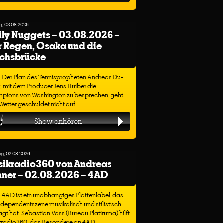
, 03.08.2026
ly Nuggets – 03.08.2026 –
 Regen, Osaka und die
ichsbrücke
Der Plan des Tennispropheten Andreas Du-
, mit dem Producer Jens Huiber die
pions von Washington zu besprechen, geht
etter geschuldet nicht auf …
Show anhören
g, 02.08.2026
sikradio360 von Andreas
ner – 02.08.2026 – 4AD
4AD ist ein unabhängiges Plattenlabel, das
ndependentszene musikalisch und stilistisch
gt hat. Sebastian Voss (Bureau Platiruma) hilft
kradio360, das Besondere an 4AD