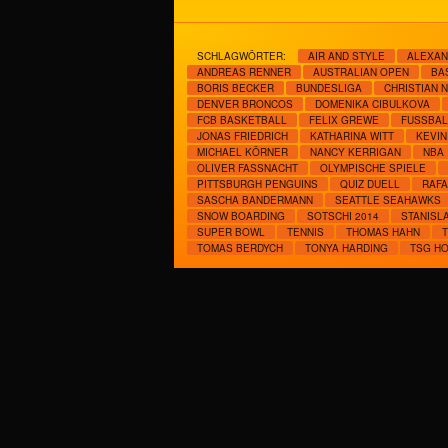
SCHLAGWÖRTER:
AIR AND STYLE
ALEXAN
ANDREAS RENNER
AUSTRALIAN OPEN
BA
BORIS BECKER
BUNDESLIGA
CHRISTIAN 
DENVER BRONCOS
DOMENIKA CIBULKOVA
FCB BASKETBALL
FELIX GREWE
FUSSBALL
JONAS FRIEDRICH
KATHARINA WITT
KEVIN
MICHAEL KÖRNER
NANCY KERRIGAN
NBA
OLIVER FASSNACHT
OLYMPISCHE SPIELE
PITTSBURGH PENGUINS
QUIZ DUELL
RAFA
SASCHA BANDERMANN
SEATTLE SEAHAWKS
SNOW BOARDING
SOTSCHI 2014
STANISL
SUPER BOWL
TENNIS
THOMAS HAHN
TOMAS BERDYCH
TONYA HARDING
TSG H