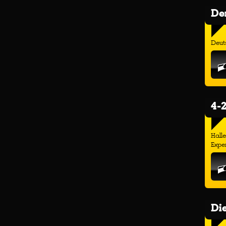
Der
Deuts
4-2
Hall
Exper
Di