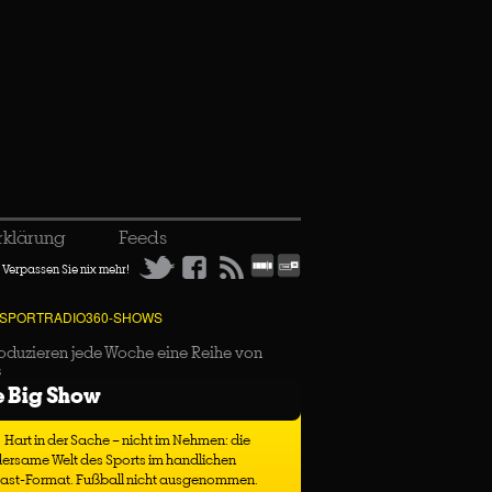
rklärung
Feeds
Verpassen Sie nix mehr!
 SPORTRADIO360-SHOWS
oduzieren jede Woche eine Reihe von
s
e Big Show
Hart in der Sache – nicht im Nehmen: die
ersame Welt des Sports im handlichen
ast-Format. Fußball nicht ausgenommen.