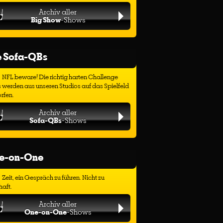
Archiv aller
Big Show
-Shows
e Sofa-QBs
NFL beware! Die richtig harten Challenge
 werden aus unseren Studios auf das Spielfeld
rfen.
Archiv aller
Sofa-QBs
-Shows
e-on-One
Zeit, ein Gespräch zu führen. Nicht zu
haft.
Archiv aller
One-on-One
-Shows