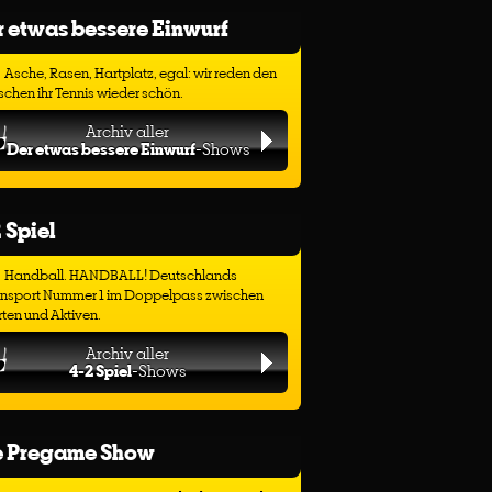
 etwas bessere Einwurf
Asche, Rasen, Hartplatz, egal: wir reden den
chen ihr Tennis wieder schön.
Archiv aller
Der etwas bessere Einwurf
-Shows
 Spiel
Handball. HANDBALL! Deutschlands
ensport Nummer 1 im Doppelpass zwischen
ten und Aktiven.
Archiv aller
4-2 Spiel
-Shows
e Pregame Show