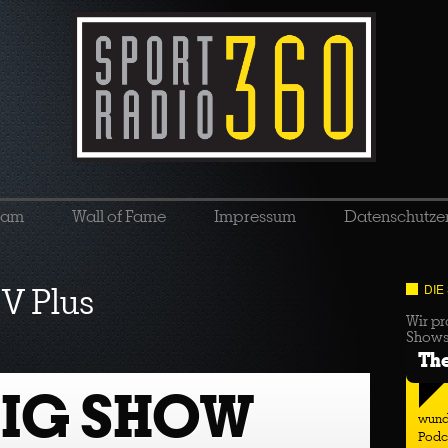
eam
Wall of Fame
Impressum
Datenschutze
V Plus
DIE
Wir pr
Show
Th
BIG SHOW
wund
Podc