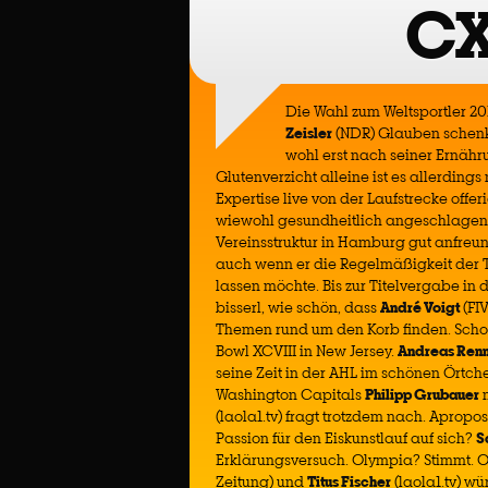
CX
Die Wahl zum Weltsportler 2
Zeisler
(NDR) Glauben schenke
wohl erst nach seiner Ernäh
Glutenverzicht alleine ist es allerding
Expertise live von der Laufstrecke offe
wiewohl gesundheitlich angeschlage
Vereinsstruktur in Hamburg gut anfreu
auch wenn er die Regelmäßigkeit der Ti
lassen möchte. Bis zur Titelvergabe in 
bisserl, wie schön, dass
André Voigt
(FI
Themen rund um den Korb finden. Scho
Bowl XCVIII in New Jersey.
Andreas Ren
seine Zeit in der AHL im schönen Örtch
Washington Capitals
Philipp Grubauer
n
(laola1.tv) fragt trotzdem nach. Apropo
Passion für den Eiskunstlauf auf sich?
S
Erklärungsversuch. Olympia? Stimmt. O
Zeitung) und
Titus Fischer
(laola1.tv) wü