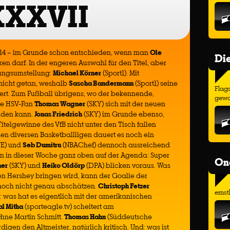
XXVII
014 – im Grunde schon entschieden, wenn man
Ole
Di
n darf. In der engeren Auswahl für den Titel, aber
rungsumstellung:
Michael Körner
(Sport1). Mit
s nicht getan, weshalb
Sascha Bandermann
(Sport1) seine
Flags
riert. Zum Fußball übrigens, wo der bekennende,
gewo
ne HSV-Fan
Thomas Wagner
(SKY) sich mit der neuen
nden kann.
Jonas Friedrich
(SKY) im Grunde ebenso,
telgewinne des VfB nicht unter den Tisch fallen
den diversen Basketballligen dauert es noch ein
VE) und
Seb Dumitru
(NBAChef) dennoch ausreichend
n in dieser Woche ganz oben auf der Agenda: Super
On
ner
(SKY) und
Heiko Oldörp
(DPA) blicken voraus. Was
en Hershey bringen wird, kann der Goalie der
och nicht genau abschätzen.
Christoph Fetzer
ernst
s: was hat es eigentlich mit der amerikanischen
al Mitha
(sporteagle.tv) scheitert am
hne Martin Schmitt.
Thomas Hahn
(Süddeutsche
rdigen den Altmeister, natürlich kritisch. Und: was ist