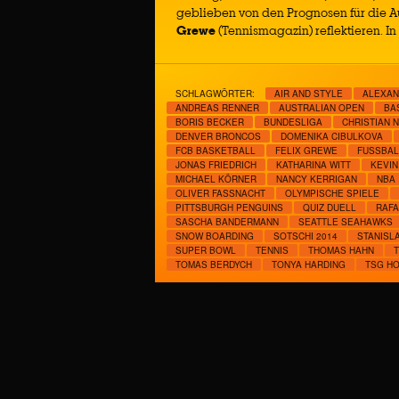
geblieben von den Prognosen für die 
Grewe
(Tennismagazin) reflektieren. In
SCHLAGWÖRTER:
AIR AND STYLE
ALEXAN
ANDREAS RENNER
AUSTRALIAN OPEN
BA
BORIS BECKER
BUNDESLIGA
CHRISTIAN 
DENVER BRONCOS
DOMENIKA CIBULKOVA
FCB BASKETBALL
FELIX GREWE
FUSSBALL
JONAS FRIEDRICH
KATHARINA WITT
KEVIN
MICHAEL KÖRNER
NANCY KERRIGAN
NBA
OLIVER FASSNACHT
OLYMPISCHE SPIELE
PITTSBURGH PENGUINS
QUIZ DUELL
RAFA
SASCHA BANDERMANN
SEATTLE SEAHAWKS
SNOW BOARDING
SOTSCHI 2014
STANISL
SUPER BOWL
TENNIS
THOMAS HAHN
TOMAS BERDYCH
TONYA HARDING
TSG H