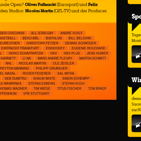
Aussie Open?
Oliver Faßnacht
(Eurosport) und
Felix
 den Studios:
Nicolas Martin
(GFL-TV) und der Producer.
Spo
DER OVECHKIN
ALL STAR DAY
ANDRÉ VOIGT
Tage
SKETBALL
BEKO-BBL
BIATHLON
BILL BELICHIK
Monta
NEUREUTHER
CHRISTOPH FETZER
DENNIS SCHRÖDER
EINTRACHT FRANKFURT
EISHOCKEY
EUGENIE BOUCHARD
HEIKO SCHAFFARTZIK
HSV
HSV PLUS
JENS HUIBER
 GARNETT
LI NA
MARC-ANDRÉ FLEURY
MARTIN SCHMITT
NHL
NICOLAS MARTIN
OLE ZEISLER
PEYTON MANNING
PHILIPP GRUBAUER
EL NADAL
ROGER FEDERER
SAL MITHA
Wir
SEB DUMITRU
SHAUN WHITE
SIMON SCHEMPP
AS WAWRINKA
STEFAN EDBERG
STEFAN KOCH
THOMAS WAGNER
TIM WIESE
TITUS FISCHER
TOM BRADY
OFFENHEIM
VFB STUTTGART
denno
Sacr
zur N