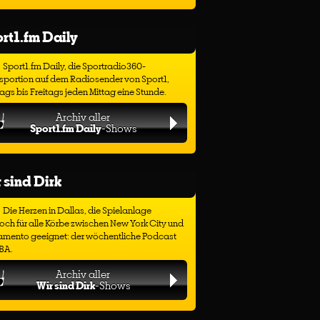
rt1.fm Daily
Sport1.fm Daily, die Sportradio360-
sportion auf dem Radiosender von Sport1,
gs bis Freitags jeden Mittag eine Stunde.
Archiv aller
Sport1.fm Daily
-Shows
 sind Dirk
Die Herzen in Dallas, die Spielanlage
ch für alle Körbe zwischen New York City und
amento geeignet: der wöchentliche Podcast
BA.
Archiv aller
Wir sind Dirk
-Shows