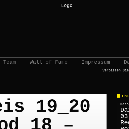
 Team
Wall of Fame
Impressum
D
Verpassen Sie
UNS
eis 19_20
Mont
Da
03
od 18 –
Re