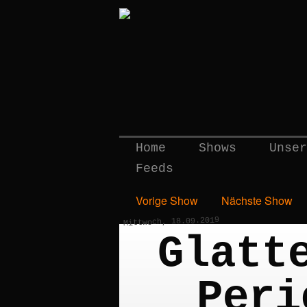
Home
Shows
Unser
Feeds
Vorige Show
Nächste Show
Mittwoch, 18.09.2019
Glatt
Peri