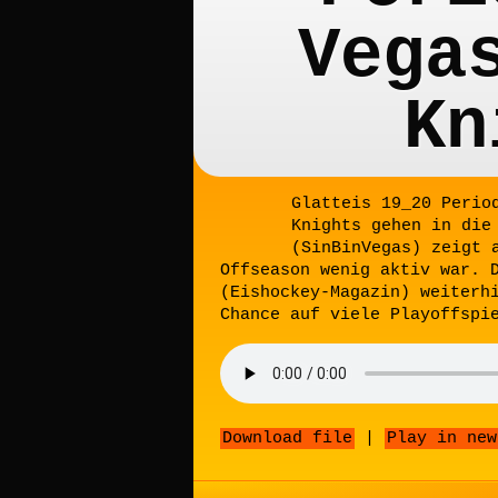
Vega
Kn
Glatteis 19_20 Perio
Knights gehen in die
(SinBinVegas) zeigt 
Offseason wenig aktiv war. 
(Eishockey-Magazin) weiterh
Chance auf viele Playoffspi
Download file
|
Play in new