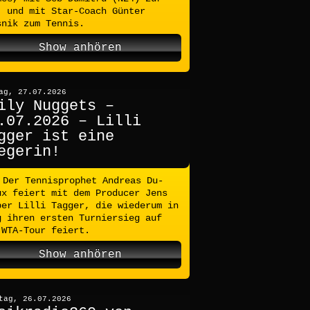
, und mit Star-Coach Günter
snik zum Tennis.
Show anhören
ag, 27.07.2026
ily Nuggets –
.07.2026 – Lilli
gger ist eine
egerin!
Der Tennisprophet Andreas Du-
ux feiert mit dem Producer Jens
ber Lilli Tagger, die wiederum in
g ihren ersten Turniersieg auf
 WTA-Tour feiert.
Show anhören
tag, 26.07.2026