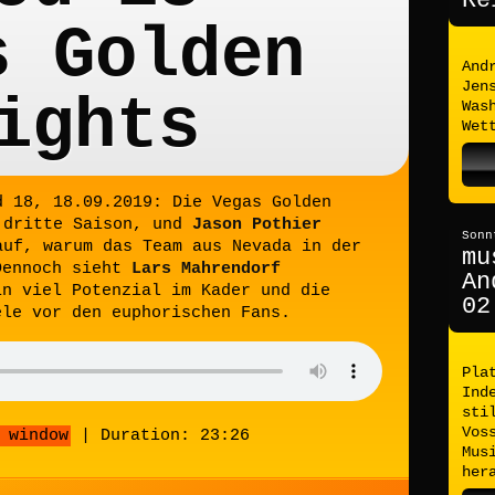
Re
s Golden
And
Jen
ights
Was
Wet
d 18, 18.09.2019: Die Vegas Golden
 dritte Saison, und
Jason Pothier
Sonn
auf, warum das Team aus Nevada in der
mu
Dennoch sieht
Lars
Mahrendorf
An
in viel Potenzial im Kader und die
02
ele vor den euphorischen Fans.
Pla
Ind
sti
Vos
 window
|
Duration: 23:26
Mus
her