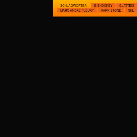
SCHLAGWÖRTER:
EISHOCKEY
GLATTEIS
MARC-ANDRÉ FLEURY
MARK STONE
NHL