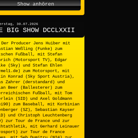
Show anhören
erstag, 30.07.2026
E BIG SHOW DCCLXXII
Der Producer Jens Huiber mit
astian Weßling (Funke) zum
tschen Fußball, mit Stefan
nrich (Motorsport TV), Edgar
lke (Sky) und Stefan Ehlen
rmel1.de) zum Motorsport, mit
tin Konrad (Sky Sport Austria),
as Zahrer (derstandard) und
ian Beer (Ballesterer) zum
erreichischen Fußball, mit Tom
erlein (SID) und Axel Goldmann
ei90) zum Baseball, mit Korbinian
enberger (SZ), Sebastian Kayser
LD) und Christoph Leuchtenberg
D) zur Tour de France und zur
chtathletik, mit Gerhard Leinauer
rosport) zur Tour de France
mes, mit Seb Dumitru (N24) zur