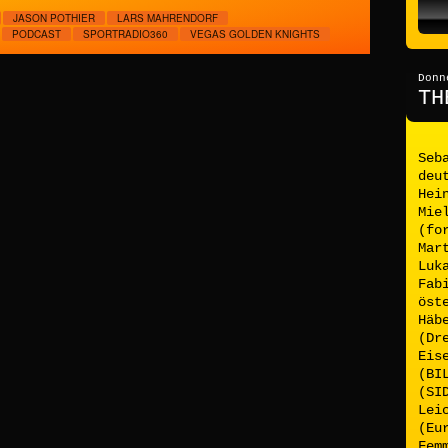
JASON POTHIER
LARS MAHRENDORF
PODCAST
SPORTRADIO360
VEGAS GOLDEN KNIGHTS
Donn
TH
Seb
deu
Hei
Mie
(fo
Mar
Luk
Fab
öst
Häb
(Dr
Eis
(BI
(SI
Lei
(Eu
Fem