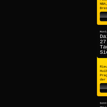
NBA
Bre
Mont
Da
27
Ta
Si
Rie
Hui
Pra
der
Sonn