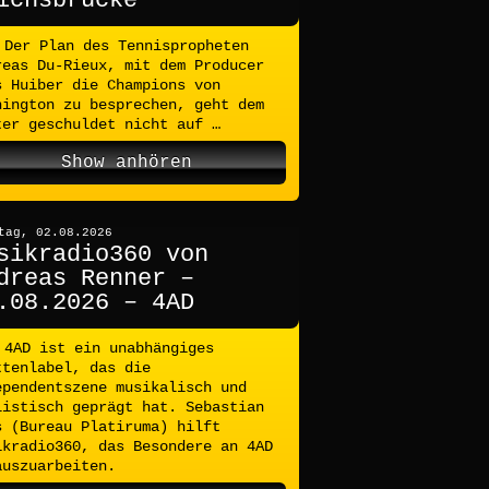
ichsbrücke
Der Plan des Tennispropheten
reas Du-Rieux, mit dem Producer
s Huiber die Champions von
hington zu besprechen, geht dem
ter geschuldet nicht auf …
Show anhören
tag, 02.08.2026
sikradio360 von
dreas Renner –
.08.2026 – 4AD
4AD ist ein unabhängiges
ttenlabel, das die
ependentszene musikalisch und
listisch geprägt hat. Sebastian
s (Bureau Platiruma) hilft
ikradio360, das Besondere an 4AD
auszuarbeiten.