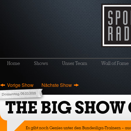
Home
Shows
Unser Team
Wall of Fame
Vorige Show
Nächste Show
Donnerstag, 05.03.2015
THE BIG SHOW
Es gibt noch Genies unter den Bundesliga-Trainern – a