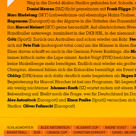
Weg in die David-Alaba-Studios gefunden hat. Schade,
Daniel Meuren
(FAZ) flicht gemeinsam mit
Frank Fligge
(F
Marc Hindelang
(SKY) Lorbeerkränze auf ehemalige Mainz-Trainer
Hagemann
(Eurosport) an der Algarve in die Untiefen des Frauenfu
ihm
Marcel Meinert
(SKY) gerne heraushilft. Auf allerhöchstem Niv
Handballer unterwegs, zumindest in der DKB HBL, in der niemand 
Götz
(Sport1). Zurück aus Australien und schon wieder am Rohr:
Ste
sich mit
Pete Fink
(motorsport-total.com) um die Männer in ihren fl
Einer davon schafft es auch in die German Power Rankings, die
Mi
immer kritisch unter die Lupe nimmt. André Voigt (FIVE) berichtet 
keine Muskelberge mehr benötigen. Endlich mal wieder ein große
Olympias, diesmal fühlen sich die Eishackler bemüßigt, ein Event 
Oldörp
(DPA) kann sich dafür deutlich mehr begeistern als
Jürgen 
Begeisterung für Marcel Hirscher ist bei uns Programm, Ski-Legen
ein wenig nüchterner.
Johannes Knuth
(SZ) wartet zudem mit einem K
Rebensburg auf. Bleibt noch die Frage, wer für Deutschland im Dav
Alex Antonitsch
(Eurosport) und
Elmar Paulke
(Sport1) versuchen sich
Studios:
Oliver Faßnacht
(Eurosport).
SCHLAGWÖRTER:
ALEX ANTONITSCH
ALGARVE CUP
ANDRÉ VOIGT
A
BASKETBALL
BVB
CANADA CUP
CHRISTIAN EHRHOFF
DANIEL MEURE