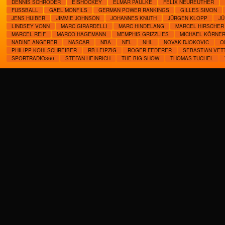
DENNIS SCHRÖDER
EISHOCKEY
ELMAR PAULKE
FELIX NEUREUTHER
FUSSBALL
GAEL MONFILS
GERMAN POWER RANKINGS
GILLES SIMON
JENS HUIBER
JIMMIE JOHNSON
JOHANNES KNUTH
JÜRGEN KLOPP
JÜ
LINDSEY VONN
MARC GIRARDELLI
MARC HINDELANG
MARCEL HIRSCHER
MARCEL REIF
MARCO HAGEMANN
MEMPHIS GRIZZLIES
MICHAEL KÖRNE
NADINE ANGERER
NASCAR
NBA
NFL
NHL
NOVAK DJOKOVIC
O
PHILIPP KOHLSCHREIBER
RB LEIPZIG
ROGER FEDERER
SEBASTIAN VET
SPORTRADIO360
STEFAN HEINRICH
THE BIG SHOW
THOMAS TUCHEL