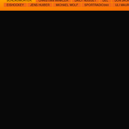
SCHLAGWÖRTER:
CHRISTIAN WINKLER
DAILY NUGGET
DEL
DON JAC
EISHOCKEY
JENS HUIBER
MICHAEL WOLF
SPORTRADIO360
ULI MAU