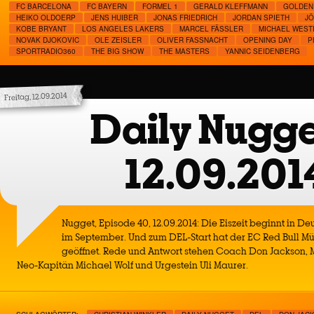
FC BARCELONA
FC BAYERN
FORMEL 1
GERALD KLEFFMANN
GOLDEN
HEIKO OLDOERP
JENS HUIBER
JONAS FRIEDRICH
JORDAN SPIETH
J
KOBE BRYANT
LOS ANGELES LAKERS
MARCEL FÄSSLER
MICHAEL WEST
NOVAK DJOKOVIC
OLE ZEISLER
OLIVER FASSNACHT
OPENING DAY
P
SPORTRADIO360
THE BIG SHOW
THE MASTERS
YANNIC SEIDENBERG
Freitag, 12.09.2014
Daily Nugge
12.09.201
Nugget, Episode 40, 12.09.2014: Die Eiszeit beginnt in De
im September. Und zum DEL-Start hat der EC Red Bull M
geöffnet. Rede und Antwort stehen Coach Don Jackson, 
Neo-Kapitän Michael Wolf und Urgestein Uli Maurer.