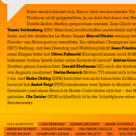
Kobe verabschiedet sich, Barca wird verabschiedet. Vor
Producer nicht gutgeheißen, ja, es darf durchaus von N
David-Alaba-Studios gesprochen werden. Zum Glück und 
Yannic Seidenberg
(EHC München) rechtschaffen ansteckend auf d
Serie, und der dreifache Le-Mans-Sieger
Marcel Fässler
vermag wie
Freude¬ am Motorsport zu vermitteln. Zur aktuellen Champions L
(SKY) Stellung, auf den Dienstag und Wolfsburg blickt
Jonas Friedri
neun Etagen tiefer hat
Oliver Faßnacht
(Eurosport) immer noch Hoff
bekommt Jordan Spieth indes seine Zuversicht zurück?
Adrian Gros
Zweiten genau beobachtet,
Gerald Kleffmann
(SZ) auch die hinter
von Augusta analysiert.
Stefan Heinrich
(Motors TV) nimmt sich in b
1 vor, und
Heiko Oldörp
(DPA) berichtet von nicht besuchten Eröffn
besucht hat
André Voigt
(FIVE) mindestens zwei Spiele in Madrid, 
(tennisnet.com) einen Besuch in Monte Carlo hinter sich hat – der 
geladen.
Ole Zeisler
(NDR) schließlich ist in der Schnittphase ein
Meisterwerks.
SCHLAGWÖRTER:
1860 MÜNCHEN
ADRIAN GROSSER
ANDRÉ SCHÜRRLE
ANDREAS RENNER
AUGUSTA NATIONAL
BALTIMORE ORIOLES
BENNO MÖ
BORIS BECKER
CHAMPIONS LEAGUE
DANNY WILLETT
DEL
EHC RED 