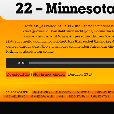
22 – Minnesota
Glatteis 19_20 Period 22, 22.09.2019: Der Mann für alles b
Rand
(@RandBall) versteht auch nicht ganz, warum die M
Sommer den General Manager gewechselt haben. Vielleic
Mats Zuccarello doch zu hoch dotiert.
Lars
Mahrendorf
(Eishockey-M
derweil darauf, dass Nico Sturm in der kommenden Saison das eine
NHL mehr absolvieren könnte.
Audio
00:00
Player
Download file
|
Play in new window
|
Duration: 23:15
SCHLAGWÖRTER:
BILL GUERIN
EISHOCKEY
GLATTEIS
LARS MAHREN
MICHAEL RAND
MINNESOTA WILD
NHL
NICO STURM
PAUL FENTON