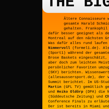
THE BI
Ältere Connaisseure 
gesamte Harald Schmi
gehalten. Frankophil
dafür besser geeignet als d
Montreal auf den nächsten G
Was dafür alles rund laufen
Nimmervoll
(formel1.de). Al
(Sport1) während der gesamt
Brose Baskets eingeschätzt,
aber doch zum leichten Meis
persönlicher Favoriten umzu
(SKY) berichten. Wissenswer
(allesaussersport.de), der 
Summit berichtet. Im US-Stu
Martin
(GFL TV) gemütlich g
und
Heiko Oldörp
(DPA) die 
(Süddeutsche Zeitung) und
C
Conference Finals zu erläut
Der ist bereits in Miami un