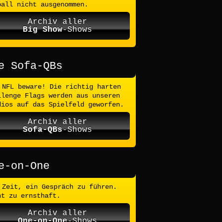
ball nicht ausgenommen.
Archiv aller
Big Show
-Shows
e Sofa-QBs
NFL beware! Die richtig harten
llenge Flags werden aus unseren
dios auf das Spielfeld geworfen.
Archiv aller
Sofa-QBs
-Shows
e-on-One
Zeit, ein Gespräch zu führen.
ht zu ernsthaft.
Archiv aller
One-on-One
-Shows