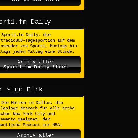
ort1.fm Daily
Sport1.fm Daily, die
rtradio360-Tagesportion auf dem
iosender von Sport1, Montags bis
itags jeden Mittag eine Stunde.
Archiv aller
Sport1.fm Daily
-Shows
r sind Dirk
Die Herzen in Dallas, die
elanlage dennoch für alle Körbe
schen New York City und
ramento geeignet: der
hentliche Podcast zur NBA.
Archiv aller