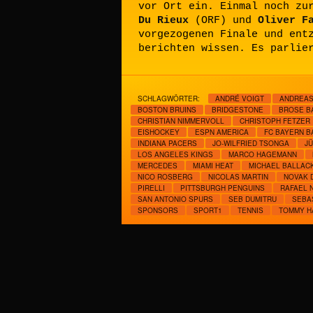
vor Ort ein. Einmal noch zu
Du Rieux
(ORF) und
Oliver F
vorgezogenen Finale und ent
berichten wissen. Es parlie
SCHLAGWÖRTER:
ANDRÉ VOIGT
ANDREAS
BOSTON BRUINS
BRIDGESTONE
BROSE B
CHRISTIAN NIMMERVOLL
CHRISTOPH FETZER
EISHOCKEY
ESPN AMERICA
FC BAYERN B
INDIANA PACERS
JO-WILFRIED TSONGA
J
LOS ANGELES KINGS
MARCO HAGEMANN
MERCEDES
MIAMI HEAT
MICHAEL BALLAC
NICO ROSBERG
NICOLAS MARTIN
NOVAK 
PIRELLI
PITTSBURGH PENGUINS
RAFAEL 
SAN ANTONIO SPURS
SEB DUMITRU
SEBA
SPONSORS
SPORT1
TENNIS
TOMMY H