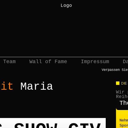
 Team
Wall of Fame
Impressum
D
Verpassen Sie
mit
Maria
DIE
Wir 
Reih
Th
Neh
Spo