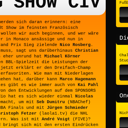
G SHOW CIV
Fuß
werden sich daran erinnern: eine
dt Show im feinsten Französisch
 wollen wir auch beginnen, und wer wäre
Di
er in Monaco ansässige und nun in
rand Prix Sieg zielende
Nico Rosberg
.
 muss, sagt uns darüberhinaus
Christian
Cha
s eher unrund hat
Michael Körner
Stu
en BBL-Spielzeit die Leistungen der
 jetzt erklärt er den Dreifach-Champ
terfavoriten. Wie man mit Niederlagen
gehen hat, darüber kann
Marco Hagemann
tes gibt es wie immer auch von
Kai Pahl
von den Entwicklungen auf dem SPONSORS
On
dio hat es sich wieder einmal
Nicolas
emacht, um mit
Seb Dumitru
(NBAChef)
NBA Finals und mit
Jürgen Schmieder
Nic
hristoph Fetzer
(laola1.tv) die NHL
ern. Was ist mit
André Voigt
(FIVE)?
d bringt sich mit den ersten Eindrücken