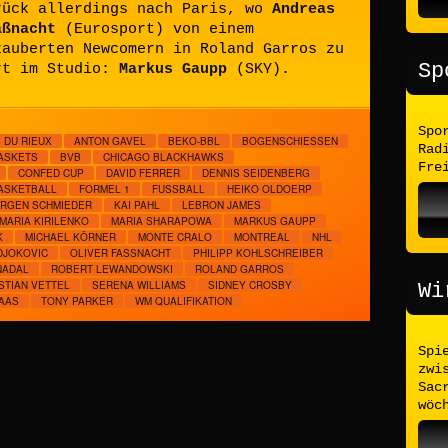
rück allerdings nach Paris, wo
Andreas
aßnacht
(Eurosport) von einem
zauberten Newcomern in Roland Garros zu
Sp
rt im Studio:
Markus Gaupp
(SKY).
Spo
 DU RIEUX
ANTON GAVEL
BEKO-BBL
BOGENSCHIESSEN
Rad
ASKETS
BVB
CHICAGO BLACKHAWKS
Fre
CONFED CUP
DAVID FERRER
DENNIS SEIDENBERG
ASKETBALL
FORMEL 1
FUSSBALL
HEIKO OLDOERP
ÜRGEN SCHMIEDER
KAI PAHL
LEBRON JAMES
MARIA KIRILENKO
MARIA SHARAPOWA
MARKUS GAUPP
K
MICHAEL KÖRNER
MONTE CRALO
MONTREAL
NHL
DJOKOVIC
OLIVER FASSNACHT
PHILIPP KOHLSCHREIBER
NADAL
ROBERT LEWANDOWSKI
ROLAND GARROS
STIAN VETTEL
SERENA WILLIAMS
SIDNEY CROSBY
Wi
AAS
TONY PARKER
WM QUALIFIKATION
Spi
zwi
Sac
wöc