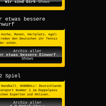
Wir sind Dirk
-Shows
r etwas bessere
nwurf
Asche, Rasen, Hartplatz, egal:
 reden den Deutschen ihr Tennis
der schön.
Archiv aller
er etwas bessere Einwurf
-
Shows
2 Spiel
Handball. HANDBALL! Deutschlands
lensport Nummer 1 im Doppelpass
schen Experten und Aktiven.
Archiv aller