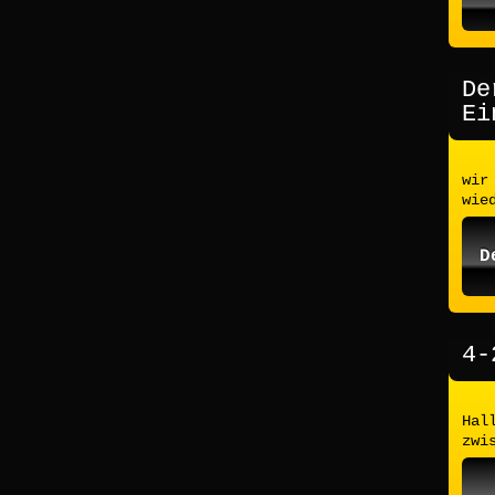
De
Ei
wir
wie
D
4-
Hal
zwi