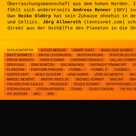
Überraschungsmannschaft aus dem hohen Norden. I
fühlt sich andererseits
Andreas Renner
(SKY) zu
Own
Heiko Oldörp
hat sein Zuhause ohnehin in de
und Celtics.
Jörg Allmeroth
(tennisnet.com) sch
direkt aus der Osthälfte des Planeten in die Sh
SCHLAGWÖRTER:
ALEXIS MENUGE
ANDRÉ VOIGT
ANGELIQUE KERBER
BASTI SCHWELE
BAYER LEVERKUSEN
BOSTON BRUINS
BOSTON CELTIC
BROSE BASKETS
CHRIS FLEMING
CINCINNATI BENGALS
DALLAS COWBO
DFB-POKAL
DIRK NOWITZKI
EHC MÜNCHEN
EINTRACHT FRANKFURT
E
FC BAYERN
FISHTOWN PINGUINS
FORMEL 1
FORMEL E
FUSSBALL
GÜNTER ZAPF
HEIKO OLDOERP
JENS HUIBER
JÖRG ALLMEROTH
MAO
MARCEL MEINERT
MARTIN TRUEX JR.
MICHAEL KÖRNER
NASCAR
NBA
PHILADELPHIA EAGLES
PRODUCER
ROGER SCHMIDT
SPORTFREUNDE L
STEFAN EHLEN
STEFAN HEINRICH
TENNIS
TEXAS STADIUM
THE BIG 
VFL BOCHUM
WEC
WTA