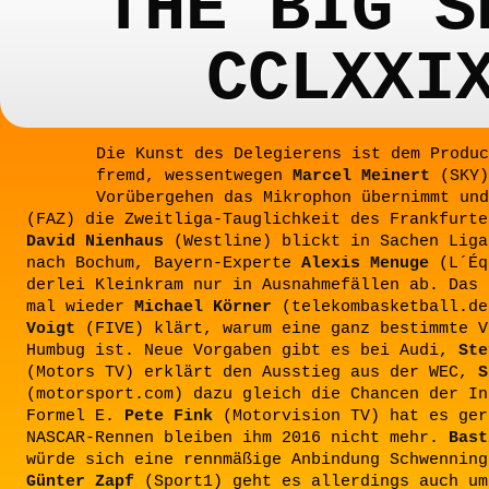
THE BIG S
CCLXXI
Die Kunst des Delegierens ist dem Produc
fremd, wessentwegen
Marcel Meinert
(SKY)
Vorübergehen das Mikrophon übernimmt un
(FAZ) die Zweitliga-Tauglichkeit des Frankfurte
David Nienhaus
(Westline) blickt in Sachen Liga
nach Bochum, Bayern-Experte
Alexis Menuge
(L´Éq
derlei Kleinkram nur in Ausnahmefällen ab. Das 
mal wieder
Michael Körner
(telekombasketball.d
Voigt
(FIVE) klärt, warum eine ganz bestimmte V
Humbug ist. Neue Vorgaben gibt es bei Audi,
Ste
(Motors TV) erklärt den Ausstieg aus der WEC,
S
(motorsport.com) dazu gleich die Chancen der In
Formel E.
Pete Fink
(Motorvision TV) hat es ger
NASCAR-Rennen bleiben ihm 2016 nicht mehr.
Bast
würde sich eine rennmäßige Anbindung Schwenning
Günter Zapf
(Sport1) geht es allerdings auch um