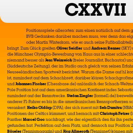
CXXVII
Positionsspiele allerorten: zum einen natürlich auf dem 
BVB Gedanken darüber machen muss, wer denn das eige
oder Martin Winterkorn, wie er auch seine Fußballabteil
bringt. Zum Glück greifen
Oliver Seidler
und
Andreas Renner
(SKY) 
die Münchner Olympia-Bewerbung von Haus aus in einer schlechte
niemand besser als
Jens Weinreich
(freier Journalist, Buchautor) un
(Süddeutsche Zeitung), der im Studio auch gleich von seinen Erfah
Neuseeländischen Sportwelt berichtet. Warum die Dame auf h1 komp
ist, zumindest auf dem Schachbrett, darüber klären Schachgroßme
und
Johannes Fischer
(Chessbase.de) anlässlich der Schach-Weltmei
Pole Position hat auf dem amerikanischen Kontinent indes Sebastian
zumindest auf der Rennstrecke.
Stefan Ziegler
(formel1.de) bezweife
anderer F1-Fahrer es bis in die amerikanischen Rennsportherzen sc
verankert:
Heiko Oldörp
(DPA), der sich zuerst mit
Seb Dumitru
(NBAC
Positionen der Celtics kümmert, und hernach mit
Christoph Fetzer
(l
Panther
Marcel Goc
nachfragt, wie der eigentlich den für ihn perfe
gefunden hat. Perfektion auf dem Platz, und dennoch nur Position 2
Böseler
(Tennismagazin) und
Jörg Allmeroth
(Tennisnet) können mi