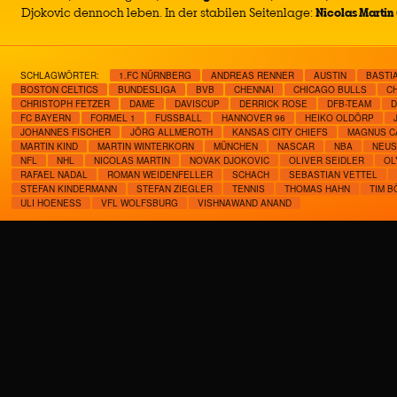
Djokovic dennoch leben. In der stabilen Seitenlage:
Nicolas Martin
SCHLAGWÖRTER:
1.FC NÜRNBERG
ANDREAS RENNER
AUSTIN
BASTI
BOSTON CELTICS
BUNDESLIGA
BVB
CHENNAI
CHICAGO BULLS
CH
CHRISTOPH FETZER
DAME
DAVISCUP
DERRICK ROSE
DFB-TEAM
D
FC BAYERN
FORMEL 1
FUSSBALL
HANNOVER 96
HEIKO OLDÖRP
JOHANNES FISCHER
JÖRG ALLMEROTH
KANSAS CITY CHIEFS
MAGNUS C
MARTIN KIND
MARTIN WINTERKORN
MÜNCHEN
NASCAR
NBA
NEUS
NFL
NHL
NICOLAS MARTIN
NOVAK DJOKOVIC
OLIVER SEIDLER
OL
RAFAEL NADAL
ROMAN WEIDENFELLER
SCHACH
SEBASTIAN VETTEL
STEFAN KINDERMANN
STEFAN ZIEGLER
TENNIS
THOMAS HAHN
TIM 
ULI HOENESS
VFL WOLFSBURG
VISHNAWAND ANAND