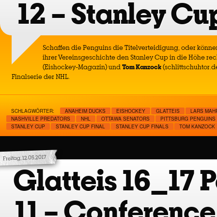
12 – Stanley Cu
Schaffen die Penguins die Titelverteidigung, oder können
ihrer Vereinsgeschichte den Stanley Cup in die Höhe re
(Eishockey-Magazin) und
Tom Kanzock
(schlittschuhtor.d
Finalserie der NHL.
SCHLAGWÖRTER:
ANAHEIM DUCKS
EISHOCKEY
GLATTEIS
LARS MAH
NASHVILLE PREDATORS
NHL
OTTAWA SENATORS
PITTSBURG PENGUINS
STANLEY CUP
STANLEY CUP FINAL
STANLEY CUP FINALS
TOM KANZOCK
Freitag, 12.05.2017
Glatteis 16_17 
11 – Conference