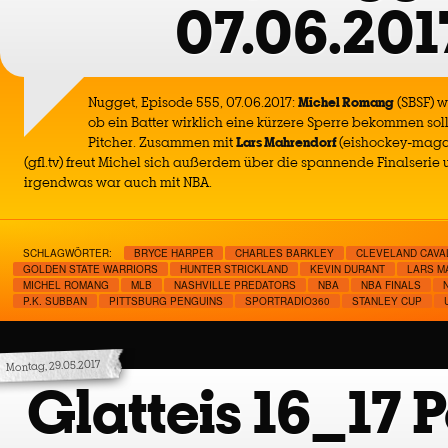
07.06.201
Nugget, Episode 555, 07.06.2017:
Michel Romang
(SBSF) w
ob ein Batter wirklich eine kürzere Sperre bekommen sollt
Pitcher. Zusammen mit
Lars Mahrendorf
(eishockey-maga
(gfl.tv) freut Michel sich außerdem über die spannende Finalserie
irgendwas war auch mit NBA.
SCHLAGWÖRTER:
BRYCE HARPER
CHARLES BARKLEY
CLEVELAND CAVA
GOLDEN STATE WARRIORS
HUNTER STRICKLAND
KEVIN DURANT
LARS M
MICHEL ROMANG
MLB
NASHVILLE PREDATORS
NBA
NBA FINALS
P.K. SUBBAN
PITTSBURG PENGUINS
SPORTRADIO360
STANLEY CUP
Montag, 29.05.2017
Glatteis 16_17 