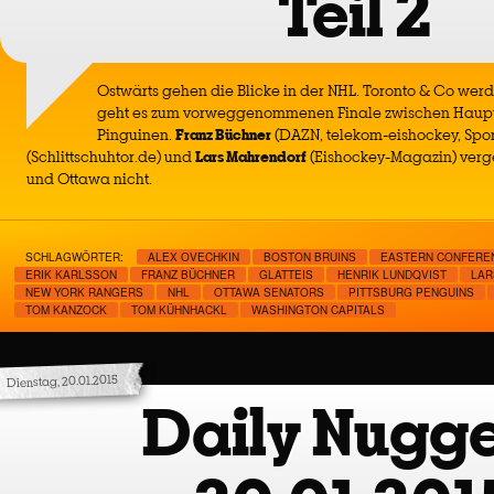
Teil 2
Ostwärts gehen die Blicke in der NHL. Toronto & Co wer
geht es zum vorweggenommenen Finale zwischen Haupt
Pinguinen.
Franz Büchner
(DAZN, telekom-eishockey, Spor
(Schlittschuhtor.de) und
Lars Mahrendorf
(Eishockey-Magazin) verg
und Ottawa nicht.
SCHLAGWÖRTER:
ALEX OVECHKIN
BOSTON BRUINS
EASTERN CONFERE
ERIK KARLSSON
FRANZ BÜCHNER
GLATTEIS
HENRIK LUNDQVIST
LAR
NEW YORK RANGERS
NHL
OTTAWA SENATORS
PITTSBURG PENGUINS
TOM KANZOCK
TOM KÜHNHACKL
WASHINGTON CAPITALS
Dienstag, 20.01.2015
Daily Nugge