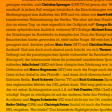
gezogen werden, und
Christian Sprenger
(DFB.TV) tut genau das. 
ernsthaft. In jedem Fall weniger fatalistisch die Einschätzungen vo
Mediengruppe) zum Auftreten des BVB und vor allem von
Anett Satt
bundesweiten Wahrnehmung der Hertha. Wie aber mit dem Hamb
das an einem Tag, an dem eigentlich der Golfplatz ruft?
Gregor Bi
einem optimistischen Ausblick, während SKY-Kollege
Michael Born
der Hamburger im Nordderby zu kämpfen hat. Dass der Kampf auf
Rennstrecken härter geworden ist, steht außer Frage. Mit welchen
gesegnet sind, darüber geben
Marc Surer
(SKY) und
Christian Nimm
Auskunft. Und nun doch noch einmal nach Sotschi, wo sich
Thomas
Zeitung) auf die paralympischen Spiele vorbereitet. Im Fernduett 
(Eurosport), der interessante Ideen für potenziell unzufriedene Spor
zufrieden
Julia Scharf
(ARD) mit ihrer olympischen Erfahrung war, 
Diskussion mit
Marco Hagemann
(SKY) wie auch die Frage nach de
Ganz sicher dabei in den Playoffs – und dann doch überraschend 
Eisbären Berlin.
Basti Schwele
(Servus TV) und
Rick Goldmann
(Spor
den regierenden Meister der DEL gehen kann. Weit weg geht es au
der vor seiner Sichtungsreise nach L.A. mit
Seb Dumitru
(NBA Chef) 
würdigt. Sieger zu würdigen ist auf der anderen Seite das Privileg 
Academy, und
Jürgen Schmieder
(SZ) ward nicht nur vor Ort, sond
Heiko Oldörp
(DPA) und
Christoph Fetzer
(laola1.tv) auch die Preise 
NHL vergeben. Was bleibt? Das krisenfeste Highlight jedes Sportfes