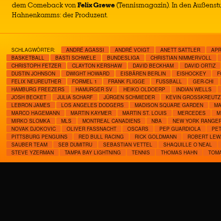
dem Comeback von
Felix Grewe
(Tennismagazin). In den Außenst
Hahnenkamms: der Produzent.
SCHLAGWÖRTER:
ANDRÉ AGASSI
ANDRÉ VOIGT
ANETT SATTLER
APR
BASKETBALL
BASTI SCHWELE
BUNDESLIGA
CHRISTIAN NIMMERVOLL
CHRISTOPH FETZER
CLAYTON KERSHAW
DAVID BECKHAM
DAVID ORTIZ
DUSTIN JOHNSON
DWIGHT HOWARD
EISBÄREN BERLIN
EISHOCKEY
F
FELIX NEUREUTHER
FORMEL 1
FRANK FLIGGE
FUSSBALL
GER-CHI
HAMBURG FREEZERS
HAMURGER SV
HEIKO OLDOERP
INDIAN WELLS
JOSH BECKET
JULIA SCHARF
JÜRGEN SCHMIEDER
KEVIN GROSSKREUTZ
LEBRON JAMES
LOS ANGELES DODGERS
MADISON SQUARE GARDEN
MA
MARCO HAGEMANN
MARTIN KAYMER
MARTIN ST. LOUIS
MERCEDES
M
MIRKO SLOMKA
MLS
MONTREAL CANADIENS
NBA
NEW YORK RANGE
NOVAK DJOKOVIC
OLIVER FASSNACHT
OSCARS
PEP GUARDIOLA
PE
PITTSBURG PENGUINS
RED BULL RACING
RICK GOLDMANN
ROBERT LEW
SAUBER TEAM
SEB DUMITRU
SEBASTIAN VETTEL
SHAQUILLE O´NEAL
STEVE YZERMAN
TAMPA BAY LIGHTNING
TENNIS
THOMAS HAHN
TOM