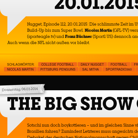
20.01.201
Nugget, Episode 112, 20.01.2015: Die schlimmste Zeit im 
Build-Up bis zum Super Bowl.
Nicolas Martin
(GFL-TV) ver
(sporteagle.tv) und
Franz Büchner
(Sport1 US) dennoch an
Auch wenn die NFL nicht außen vor bleibt.
SCHLAGWÖRTER:
COLLEGE FOOTBALL
DAILY NUGGET
FOOTBALL
F
NICOLAS MARTIN
PITTSBURG PENGUINS
SAL MITHA
SPORTRADIO360
Donnerstag, 06.03.2014
THE BIG SHOW 
Sotschi nun doch boykottieren – und im gleichen Sinne vi
Brasilien fahren? Zumindest Letzteres muss angesichts d
Debakel der deutschen Nationalmannschaft gegen Chile