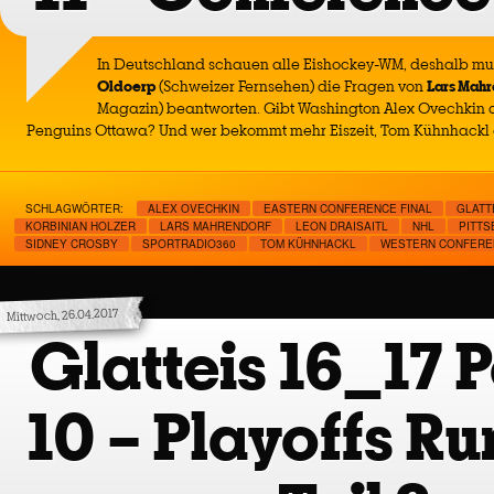
In Deutschland schauen alle Eishockey-WM, deshalb m
Oldoerp
(Schweizer Fernsehen) die Fragen von
Lars Mahr
Magazin) beantworten. Gibt Washington Alex Ovechkin 
Penguins Ottawa? Und wer bekommt mehr Eiszeit, Tom Kühnhackl 
SCHLAGWÖRTER:
ALEX OVECHKIN
EASTERN CONFERENCE FINAL
GLATT
KORBINIAN HOLZER
LARS MAHRENDORF
LEON DRAISAITL
NHL
PITTS
SIDNEY CROSBY
SPORTRADIO360
TOM KÜHNHACKL
WESTERN CONFERE
Mittwoch, 26.04.2017
Glatteis 16_17 
10 – Playoffs Ru