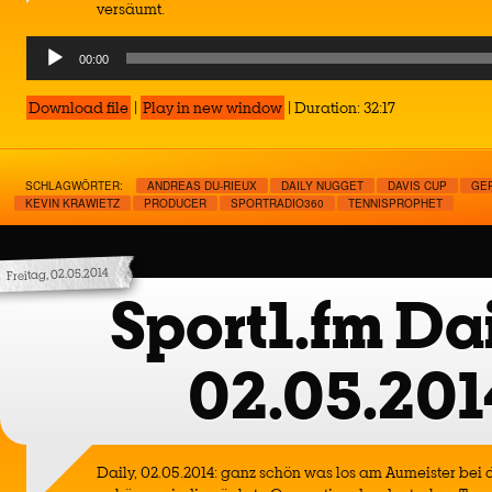
versäumt.
Audio
00:00
Player
Download file
|
Play in new window
|
Duration: 32:17
SCHLAGWÖRTER:
ANDREAS DU-RIEUX
DAILY NUGGET
DAVIS CUP
GE
KEVIN KRAWIETZ
PRODUCER
SPORTRADIO360
TENNISPROPHET
Freitag, 02.05.2014
Sport1.fm Dai
02.05.201
Daily, 02.05.2014: ganz schön was los am Aumeister be