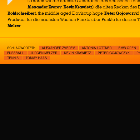
so hören wir die nächste Generation des deutschen Tenni
Alexander Zverev
,
Kevin Krawietz
), die alten Recken des 
Kohlschreiber
), the middle aged Daviscup hope (
Peter Gojowczy
k)
Producer für die nächsten Wochen Punkte über Punkte für dessen T
Melzer
.
SCHLAGWÖRTER:
ALEXANDER ZVEREV
ANTONIA LOTTNER
BMW OPEN
FUSSBALL
JÜRGEN MELZER
KEVIN KRAWIETZ
PETER GOJOWCZYK
P
TENNIS
TOMMY HAAS