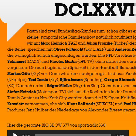
DCLXXVI
Kaum sind zwei Bundesliga-Runden rum, schon gibt es e
kleine, sympathische Familienshow natürlich routiniert i
wir mit
Marc Heinrich
(FAZ) und
Julian Franzke
(Kicker) de
die Beine, sprechen mit
Oliver Faßnacht
(Sky, DAZN) und
Andreas R
die womöglich zu früh eingeschlagen wurden. Die NFL-Vorschau 
Schimmel
(DAZN) und
Nicolas Martin
(GFL-TV), ohne dabei den euro
vergessen. Die nun beginnende Spielzeit in der Handball-Bundes
Markus Götz
(Sky) vor. Dann wird kurz nachgefragt – in dieser Woc
(L’Equipe),
Toni Tomic
(Sky),
Björn Jensen
(Sporting),
Gregor Biernath
(SZ). Danach ordnet
Edgar Mielke
(Sky) das Sieg-Comeback von ma
Stefan Heinrich
(Motorsport TV) sich um die Rochaden in der Formel
Tennis Center zu New York City werden dann die US-Open-Halbfin
Krawietz
vernommen, ehe sich
Klaus Bellstedt
(SPIEGEL) und
Paul H
Producer Jens Huiber der Niederlage von Alexander Zverev gegen 
Hier die gesamte BIG SHOW 677 von sportradio360
Audio