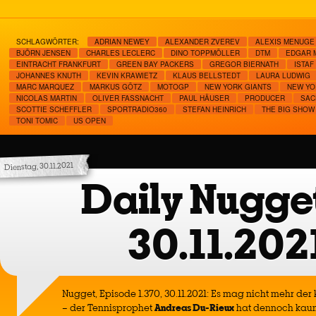
SCHLAGWÖRTER:
ADRIAN NEWEY
ALEXANDER ZVEREV
ALEXIS MENUGE
BJÖRN JENSEN
CHARLES LECLERC
DINO TOPPMÖLLER
DTM
EDGAR 
EINTRACHT FRANKFURT
GREEN BAY PACKERS
GREGOR BIERNATH
ISTAF
JOHANNES KNUTH
KEVIN KRAWIETZ
KLAUS BELLSTEDT
LAURA LUDWIG
MARC MARQUEZ
MARKUS GÖTZ
MOTOGP
NEW YORK GIANTS
NEW YO
NICOLAS MARTIN
OLIVER FASSNACHT
PAUL HÄUSER
PRODUCER
SAC
SCOTTIE SCHEFFLER
SPORTRADIO360
STEFAN HEINRICH
THE BIG SHOW
TONI TOMIC
US OPEN
Dienstag, 30.11.2021
Daily Nugget
30.11.202
Nugget, Episode 1.370, 30.11.2021: Es mag nicht mehr der
– der Tennisprophet
Andreas Du-Rieux
hat dennoch kaum