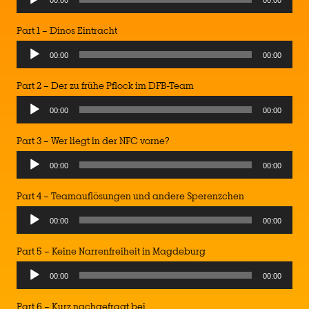
00:00
00:00
Player
Part 1 – Dinos Eintracht
Audio
00:00
00:00
Player
Part 2 – Der zu frühe Pflock im DFB-Team
Audio
00:00
00:00
Player
Part 3 – Wer liegt in der NFC vorne?
Audio
00:00
00:00
Player
Part 4 – Teamauflösungen und andere Sperenzchen
Audio
00:00
00:00
Player
Part 5 – Keine Narrenfreiheit in Magdeburg
Audio
00:00
00:00
Player
Part 6 – Kurz nachgefragt bei …