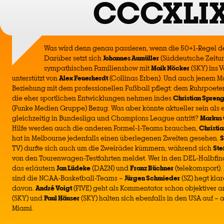
CCCXLI
Was wird denn genau passieren, wenn die 50+1-Regel dere
Darüber setzt sich
Johannes Aumüller
(Süddeutsche Zeitung
sympathischen Familienshow mit
Maik Nöcker
(SKY) ins 
unterstützt von
Alex Feuerherdt
(Collinas Erben). Und auch jenem M
Beziehung mit dem professionellen Fußball pflegt: dem Ruhrpoet
die eher sportlichen Entwicklungen nehmen indes
Christian Spren
(Funke Medien Gruppe) Bezug. Was aber könnte aktueller sein als 
gleichzeitig in Bundesliga und Champions League antritt?
Markus
Hilfe werden auch die anderen Formel-1-Teams brauchen,
Christi
hat in Melbourne jedenfalls einen überlegenen Zweiten gesehen.
S
TV) durfte sich auch um die Zweiräder kümmern, während sich
Ste
von den Tourenwagen-Testfahrten meldet. Wer in den DEL-Halbfina
das erläutern
Jan Lüdeke
(DAZN) und
Franz Büchner
(telekomsport). 
sind die NCAA-Basketball-Teams –
Jürgen Schmieder
(SZ) hegt klar
davon.
André Voigt
(FIVE) geht als Kommentator schon objektiver a
(SKY) und
Paul Häuser
(SKY) halten sich ebenfalls in den USA auf – 
Miami.