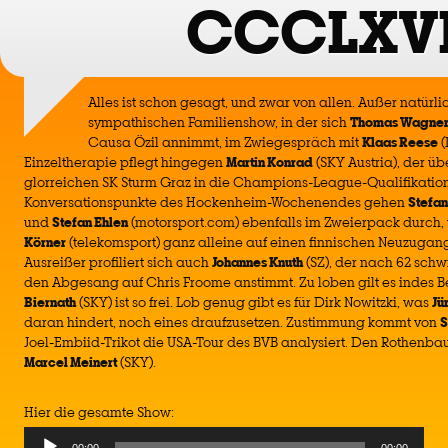
CCCLXV
Alles ist schon gesagt, und zwar von allen. Außer natürlic
sympathischen Familienshow, in der sich
Thomas Wagne
Causa Özil annimmt, im Zwiegespräch mit
Klaas Reese
(
Einzeltherapie pflegt hingegen
Martin Konrad
(SKY Austria), der üb
glorreichen SK Sturm Graz in die Champions-League-Qualifikation 
Konversationspunkte des Hockenheim-Wochenendes gehen
Stefan
und
Stefan Ehlen
(motorsport.com) ebenfalls im Zweierpack durch
Körner
(telekomsport) ganz alleine auf einen finnischen Neuzugang i
Ausreißer profiliert sich auch
Johannes Knuth
(SZ), der nach 62 sch
den Abgesang auf Chris Froome anstimmt. Zu loben gilt es indes 
Biernath
(SKY) ist so frei. Lob genug gibt es für Dirk Nowitzki, was
Jü
daran hindert, noch eines draufzusetzen. Zustimmung kommt von
S
Joel-Embiid-Trikot die USA-Tour des BVB analysiert. Den Rothenbau
Marcel Meinert
(SKY).
Hier die gesamte Show:
Audio