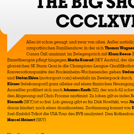
THE BIG S
CCCLXV
Alles ist schon gesagt, und zwar von allen. Außer natürlic
sympathischen Familienshow, in der sich
Thomas Wagne
Causa Özil annimmt, im Zwiegespräch mit
Klaas Reese
(
Einzeltherapie pflegt hingegen
Martin Konrad
(SKY Austria), der üb
glorreichen SK Sturm Graz in die Champions-League-Qualifikation 
Konversationspunkte des Hockenheim-Wochenendes gehen
Stefan
und
Stefan Ehlen
(motorsport.com) ebenfalls im Zweierpack durch
Körner
(telekomsport) ganz alleine auf einen finnischen Neuzugang i
Ausreißer profiliert sich auch
Johannes Knuth
(SZ), der nach 62 sch
den Abgesang auf Chris Froome anstimmt. Zu loben gilt es indes 
Biernath
(SKY) ist so frei. Lob genug gibt es für Dirk Nowitzki, was
Jü
daran hindert, noch eines draufzusetzen. Zustimmung kommt von
S
Joel-Embiid-Trikot die USA-Tour des BVB analysiert. Den Rothenbau
Marcel Meinert
(SKY).