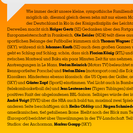
Wie immer deckt unsere kleine, sympathische Familiensho
möglich ab, diesmal gleich deren zehn mit nur einem M
der Deutschland in Rio in der Königsdisziplin der Leichtat
Derweilen macht sich
Holger Gertz
(SZ) Gedanken über den Fortga
Europameisterschaft in Frankreich,
Ole Zeisler
(NDR) teilt diese au
sportlichen Belange der Fußballer kümmern sich
Thomas Wagner
(
(SKY), während sich
Johannes Knuth
(SZ) auch dem großen Ganzen wi
geht es Schlag auf Schlag, schön, dass sich
Florian König
(RTL) un
zwischen Montreal und Baku ein paar Minuten Zeit für uns nehmen
Anstrengungen in Le Mans,
Stefan Heinrich
(Motors TV) beleuchtet 
Rennsportleiter Porsche) und
Stefan Ehlen
(motorsport.com) die Eck
Klassikers. Mindestens ebenso klassisch: die US Open der Golfer, a
(SKY) und
Günter Zapf
(Sport1) einstimmen. Viel Licht auch in Bamb
(telekombasketball.de) und
Jens Leutenecker
(Tigers Tübingen) zie
positives Fazit der abgelaufenen BBL-Saison. Selbiges würde der 
André Voigt
(FIVE) über die NBA auch bald tun, maximal zwei Spiel
anderen Seite beschäftigen sich
Heiko Oldörp
und
Jürgen Schmied
amerikanischen, tief gefallenen Ikone. Bleibt noch der Blick zum T
(Eurosport) berichtet über Umwälzungen in der TV-Landschaft. Tei
Studios: der Anchorman,
Markus Gaupp
(SKY).