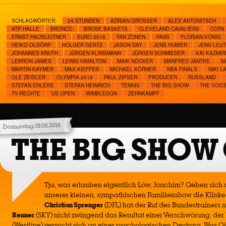
SCHLAGWÖRTER:
24 STUNDEN
ADRIAN GROSSER
ALEX ANTONITSCH
ATP HALLE
BRONCO
BROSE BASKETS
CLEVELAND CAVALIERS
COPA
ERNST HAUSLEITNER
EURO 2016
FAN ZONEN
FANS
FLORIAN KÖNIG
HEIKO OLDÖRP
HOLGER GERTZ
JASON DAY
JENS HUIBER
JENS LEU
JOHANNES KNUTH
JÜRGEN KLINSMANN
JÜRGEN SCHMIEDER
KAI KAZMIR
LEBRON JAMES
LEWIS HAMILTON
MAIK NÖCKER
MANFRED JANTKE
M
MARTIN KAYMER
MAX KIEFFER
MICHAEL KÖRNER
NBA FINALS
NIKI L
OLE ZEISLER
OLYMPIA 2016
PAUL ZIPSER
PRODUCER
RUSSLAND
STEFAN EHLERS
STEFAN HEINRICH
TENNIS
THE BIG SHOW
THE VOIC
TV-RECHTE
US OPEN
WIMBLEDON
ZEHNKAMPF
Donnerstag, 19.05.2016
THE BIG SHOW
Tja, was erlauben eigentlich Löw, Joachim? Geben sich
unserer kleinen, sympathischen Familienshow die Klinke
Christian Sprenger
(DFL) hat der Ruf des Bundestrainers ni
Renner
(SKY) nicht zwingend das Resultat einer Verschwörung, der
(Westline) versucht sich an einer psychologischen Deutung. Was Gi