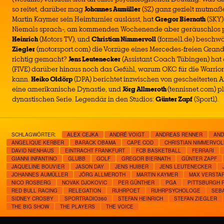
so reitet, darüber mag
Johannes Aumüller
(SZ) ganz gezielt mutmaß
Martin Kaymer sein Heimturnier auslässt, hat
Gregor Biernath
(SKY)
Niemals sprach-, am kommenden Wochenende aber geräuschlos pr
Heinrich
(Motors TV), und
Christian Nimmervoll
(formel1.de) beschwö
Ziegler
(motorsport.com) die Vorzüge eines Mercedes-freien Grand
richtig gemacht?
Jens Leutenecker
(Assistant Coach Tübingen) hat 
(FIVE) darüber hinaus noch das Gefühl, warum OKC für die Warrior
kann.
Heiko Oldörp
(DPA) berichtet inzwischen von gescheiterten
eine amerikanische Dynastie, und
Jörg Allmeroth
(tennisnet.com) p
dynastischen Serie. Legendär in den Studios:
Günter Zapf
(Sport1).
SCHLAGWÖRTER:
ALEX CEJKA
ANDRÉ VOIGT
ANDREAS RENNER
AND
ANGELIQUE KERBER
BARACK OBAMA
CAPE COD
CHRISTIAN NIMMERVOL
DAVID NIENHAUS
EINTRACHT FRANKFURT
FCB BASKETBALL
FERRARI
GIANNI INFANTINO
GLUBB
GOLF
GREGOR BIERNATH
GÜNTER ZAPF
JAQUELINE BOUVIER
JASON DAY
JENS HUIBER
JENS LEUTENECKER
JOHANNES AUMÜLLER
JÖRG ALLMEROTH
MARTIN KAYMER
MAX VERSTA
NICO ROSBERG
NOVAK DJOKOVIC
PER GÜNTHER
PGA
PITTSBURGH 
RED BULL RACING
RELEGATION
RUHRPOET
RUHRPSYCHOLOGE
SEBA
SIDNEY CROSBY
SPORTRADIO360
STEFAN HEINRICH
STEFAN ZIEGLER
THE BIG SHOW
THE PLAYERS
THE VOICE