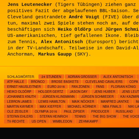
Jens Leutenecker
(Tigers Tübingen) ziehen ganz 
positives Fazit der abgelaufenen BBL-Saison. Se
Cleveland gestrandete
André Voigt
(FIVE) über d
tun, maximal zwei Spiele stehen noch an, auf de
beschäftigen sich
Heiko Oldörp
und
Jürgen Schmi
US-amerikanischen, tief gefallenen Ikone. Bleib
zum Tennis,
Alex Antonitsch
(Eurosport) bericht
in der TV-Landschaft. Teilweise in den David-Al
Anchorman,
Markus Gaupp
(SKY).
SCHLAGWÖRTER:
24 STUNDEN
ADRIAN GROSSER
ALEX ANTONITSCH
ATP HALLE
BRONCO
BROSE BASKETS
CLEVELAND CAVALIERS
COPA
ERNST HAUSLEITNER
EURO 2016
FAN ZONEN
FANS
FLORIAN KÖNIG
HEIKO OLDÖRP
HOLGER GERTZ
JASON DAY
JENS HUIBER
JENS LEU
JOHANNES KNUTH
JÜRGEN KLINSMANN
JÜRGEN SCHMIEDER
KAI KAZMIR
LEBRON JAMES
LEWIS HAMILTON
MAIK NÖCKER
MANFRED JANTKE
M
MARTIN KAYMER
MAX KIEFFER
MICHAEL KÖRNER
NBA FINALS
NIKI L
OLE ZEISLER
OLYMPIA 2016
PAUL ZIPSER
PRODUCER
RUSSLAND
STEFAN EHLERS
STEFAN HEINRICH
TENNIS
THE BIG SHOW
THE VOIC
TV-RECHTE
US OPEN
WIMBLEDON
ZEHNKAMPF