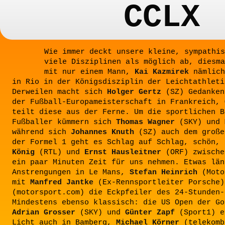
CCLX
Wie immer deckt unsere kleine, sympathis
viele Disziplinen als möglich ab, diesma
mit nur einem Mann,
Kai Kazmirek
nämlich
in Rio in der Königsdisziplin der Leichtathleti
Derweilen macht sich
Holger Gertz
(SZ) Gedanken
der Fußball-Europameisterschaft in Frankreich,
teilt diese aus der Ferne. Um die sportlichen B
Fußballer kümmern sich
Thomas Wagner
(SKY) und
während sich
Johannes Knuth
(SZ) auch dem große
der Formel 1 geht es Schlag auf Schlag, schön,
König
(RTL) und
Ernst Hausleitner
(ORF) zwische
ein paar Minuten Zeit für uns nehmen. Etwas län
Anstrengungen in Le Mans,
Stefan Heinrich
(Moto
mit
Manfred Jantke
(Ex-Rennsportleiter Porsche
(motorsport.com) die Eckpfeiler des 24-Stunden-
Mindestens ebenso klassisch: die US Open der Go
Adrian Grosser
(SKY) und
Günter Zapf
(Sport1) e
Licht auch in Bamberg,
Michael Körner
(telekomb