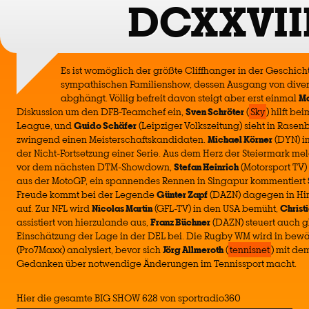
DCXXVII
Es ist womöglich der größte Cliffhanger in der Geschicht
sympathischen Familienshow, dessen Ausgang von dive
abghängt. Völlig befreit davon steigt aber erst einmal
Ma
Diskussion um den DFB-Teamchef ein,
Sven Schröter
(
Sky
) hilft b
League, und
Guido Schäfer
(Leipziger Volkszeitung) sieht in Rasen
zwingend einen Meisterschaftskandidaten.
Michael Körner
(DYN) in
der Nicht-Fortsetzung einer Serie. Aus dem Herz der Steiermark me
vor dem nächsten DTM-Showdown,
Stefan Heinrich
(Motorsport TV)
aus der MotoGP, ein spannendes Rennen in Singapur kommentiert
Freude kommt bei der Legende
Günter Zapf
(DAZN) dagegen in Hin
auf. Zur NFL wird
Nicolas Martin
(GFL-TV) in den USA bemüht,
Christ
assistiert von hierzulande aus,
Franz Büchner
(DAZN) steuert auch g
Einschätzung der Lage in der DEL bei. Die Rugby WM wird in bew
(Pro7Maxx) analysiert, bevor sich
Jörg Allmeroth
(
tennisnet
) mit de
Gedanken über notwendige Änderungen im Tennissport macht.
Hier die gesamte BIG SHOW 628 von sportradio360