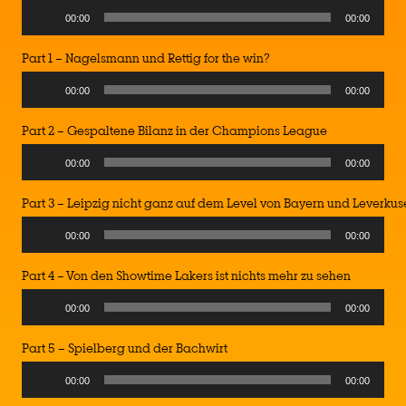
Audio
00:00
00:00
Player
Part 1 – Nagelsmann und Rettig for the win?
Audio
00:00
00:00
Player
Part 2 – Gespaltene Bilanz in der Champions League
Audio
00:00
00:00
Player
Part 3 – Leipzig nicht ganz auf dem Level von Bayern und Leverkus
Audio
00:00
00:00
Player
Part 4 – Von den Showtime Lakers ist nichts mehr zu sehen
Audio
00:00
00:00
Player
Part 5 – Spielberg und der Bachwirt
Audio
00:00
00:00
Player