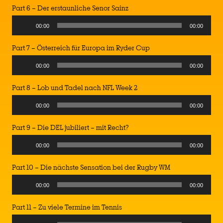
Part 6 – Der erstaunliche Senor Sainz
Audio
00:00
00:00
Player
Part 7 – Österreich für Europa im Ryder Cup
Audio
00:00
00:00
Player
Part 8 – Lob und Tadel nach NFL Week 2
Audio
00:00
00:00
Player
Part 9 – Die DEL jubiliert – mit Recht?
Audio
00:00
00:00
Player
Part 10 – Die nächste Sensation bei der Rugby WM
Audio
00:00
00:00
Player
Part 11 – Zu viele Termine im Tennis